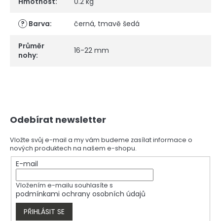
Hmotnost
:
0.2 kg
?
Barva
:
černá
,
tmavě šedá
Průměr
16-22 mm
nohy
:
Z
Odebírat newsletter
á
p
a
Vložte svůj e-mail a my vám budeme zasílat informace o
nových produktech na našem e-shopu.
t
í
E-mail
Vložením e-mailu souhlasíte s
podmínkami ochrany osobních údajů
PŘIHLÁSIT SE