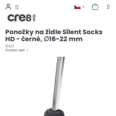
Přejít
Ponožky na židle Silent Socks
na
HD - černé, ∅16-22 mm
obsah
16201
Značka:
eed