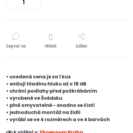
Zeptat se
Hlídat
Sdílet
• uvedená cena je za 1 kus
• snižují hladinu hluku až o 18 dB
• chrání podlahy před poškrábáním
• vyrobené ve Švédsku
• plně omyvatelné - snadno se čistí
• jednoduchá montáž na židli
• vyrábí se ve 4 rozměrech a ve 4 barvách
k vidění v:
Showroom Praha