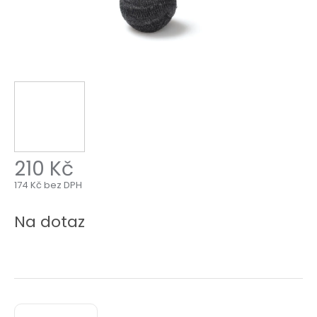
210 Kč
174 Kč bez DPH
Měrná
cena:
Na dotaz