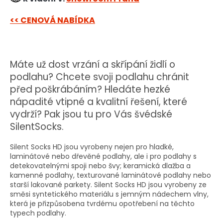
<< CENOVÁ NABÍDKA
Máte už dost vrzání a skřípání židlí o
podlahu? Chcete svoji podlahu chránit
před poškrábáním? Hledáte hezké
nápadité vtipné a kvalitní řešení, které
vydrží? Pak jsou tu pro Vás švédské
SilentSocks.
Silent Socks HD jsou vyrobeny nejen pro hladké,
laminátové nebo dřevěné podlahy, ale i pro podlahy s
detekovatelnými spoji nebo švy; keramická dlažba a
kamenné podlahy, texturované laminátové podlahy nebo
starší lakované parkety. Silent Socks HD jsou vyrobeny ze
směsi syntetického materiálu s jemným nádechem vlny,
která je přizpůsobena tvrdému opotřebení na těchto
typech podlahy.