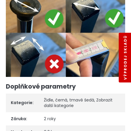
VÝPRODEJ SKLADŮ
Doplňkové parametry
Židle
,
černá
,
tmavě šedá
,
Zobrazit
Kategorie
:
další kategorie
Záruka
:
2 roky