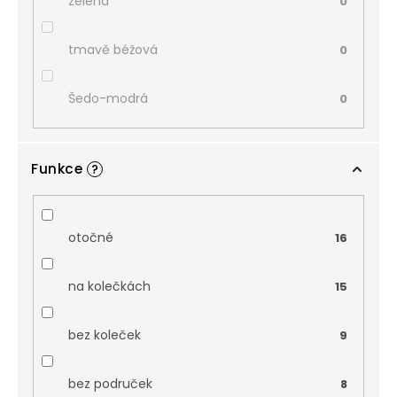
zelená
0
tmavě béžová
0
Šedo-modrá
0
Funkce
?
otočné
16
na kolečkách
15
bez koleček
9
bez područek
8