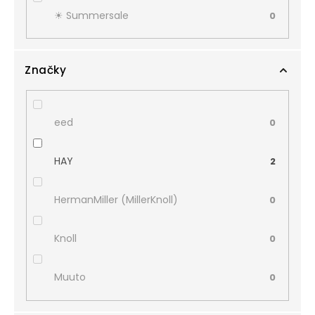
☀︎ Summersale
0
Značky
eed
0
HAY
2
HermanMiller (MillerKnoll)
0
Knoll
0
Muuto
0