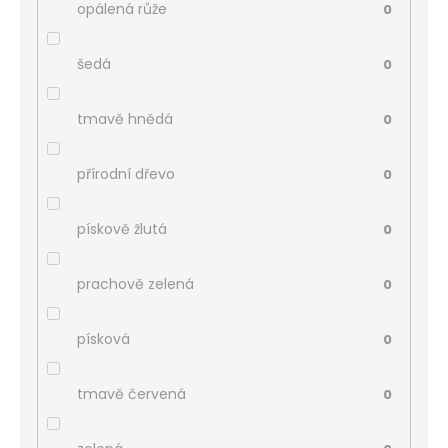
opálená růže
0
šedá
0
tmavě hnědá
0
přírodní dřevo
0
pískově žlutá
0
prachově zelená
0
písková
0
tmavě červená
0