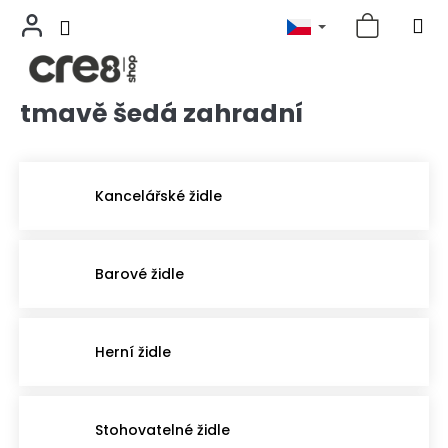
tmavě šedá zahradní
Přejít
na
obsah
Kancelářské židle
Barové židle
Herní židle
Stohovatelné židle