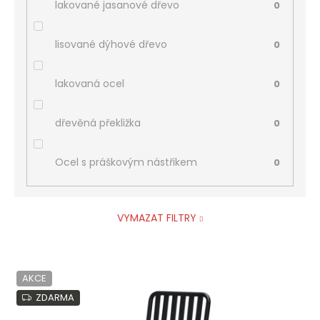
lakované jasanové dřevo
0
lisované dýhové dřevo
0
lakovaná ocel
0
dřevěná překližka
0
Ocel s práškovým nástřikem
0
VYMAZAT FILTRY
V
AKCE
ý
p
ZDARMA
i