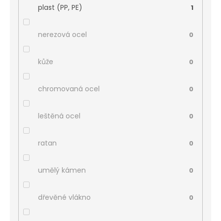
plast (PP, PE)
1
nerezová ocel
0
kůže
0
chromovaná ocel
0
leštěná ocel
0
ratan
0
umělý kámen
0
dřevěné vlákno
0