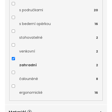
s područkami
20
s bederní opěrkou
16
stohovatelné
2
venkovní
2
zahradní
2
čalouněné
8
ergonomické
16