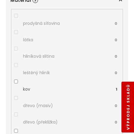
Materiál
?
prodyšná síťovina
0
látka
0
hliníková slitina
0
leštěný hliník
0
VÝPRODEJ SKLADŮ
kov
1
dřevo (masiv)
0
dřevo (překližka)
0