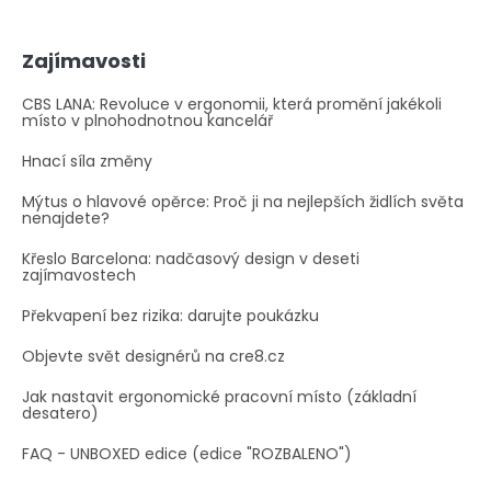
Zajímavosti
CBS LANA: Revoluce v ergonomii, která promění jakékoli
místo v plnohodnotnou kancelář
Hnací síla změny
Mýtus o hlavové opěrce: Proč ji na nejlepších židlích světa
nenajdete?
Křeslo Barcelona: nadčasový design v deseti
zajímavostech
Překvapení bez rizika: darujte poukázku
Objevte svět designérů na cre8.cz
Jak nastavit ergonomické pracovní místo (základní
desatero)
FAQ - UNBOXED edice (edice "ROZBALENO")