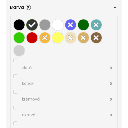
Barva
?
zlatá
0
koňak
0
krémová
0
okrová
0