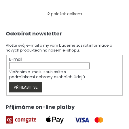
2
položek celkem
O
v
l
Z
á
Odebírat newsletter
á
d
p
a
a
Vložte svůj e-mail a my vám budeme zasílat informace o
c
nových produktech na našem e-shopu.
t
í
í
E-mail
p
r
v
Vložením e-mailu souhlasíte s
k
podmínkami ochrany osobních údajů
y
v
PŘIHLÁSIT SE
ý
p
i
Přijímáme on-line platby
s
u