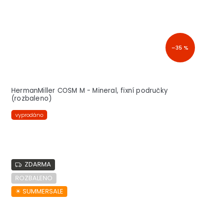
–35 %
HermanMiller COSM M - Mineral, fixní područky
(rozbaleno)
vyprodáno
ZDARMA
ROZBALENO
☀︎ SUMMERSALE