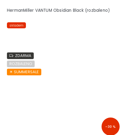
HermanMiller VANTUM Obsidian Black (rozbaleno)
skladem
ZDARMA
ROZBALENO
☀︎ SUMMERSALE
–30 %