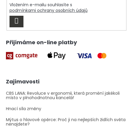
í
ý
Vložením e-mailu souhlasíte s
p
podmínkami ochrany osobních údajů
i
PŘIHLÁSIT
s
u
SE
Přijímáme on-line platby
Zajímavosti
CBS LANA: Revoluce v ergonomii, která promění jakékoli
místo v plnohodnotnou kancelář
Hnací síla změny
Mýtus o hlavové opěrce: Proč ji na nejlepších židlích světa
nenajdete?