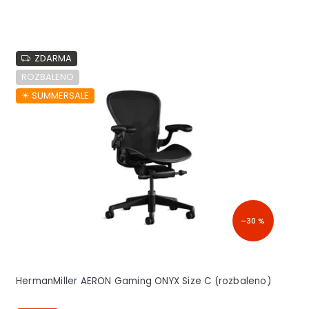
ZDARMA
ROZBALENO
☀︎ SUMMERSALE
–30 %
HermanMiller AERON Gaming ONYX Size C (rozbaleno)