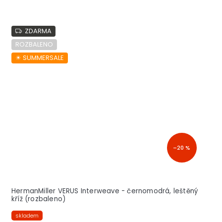
ZDARMA
ROZBALENO
☀︎ SUMMERSALE
–20 %
HermanMiller VERUS Interweave - černomodrá, leštěný
kříž (rozbaleno)
skladem