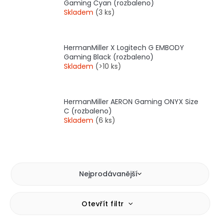
Gaming Cyan (rozbaleno)
Skladem
(3 ks)
HermanMiller X Logitech G EMBODY
Gaming Black (rozbaleno)
Skladem
(>10 ks)
HermanMiller AERON Gaming ONYX Size
C (rozbaleno)
Skladem
(6 ks)
Nejprodávanější
V
Otevřít filtr
ý
p