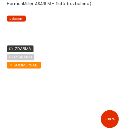
HermanMiller ASARI M - žlutá (rozbaleno)
skladem
ZDARMA
ROZBALENO
☀︎ SUMMERSALE
–30 %