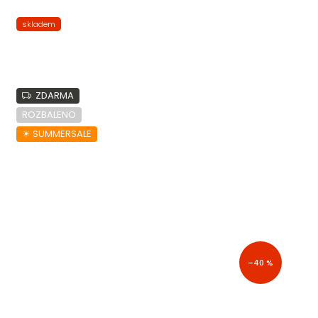
skladem
ZDARMA
ROZBALENO
☀︎ SUMMERSALE
–40 %