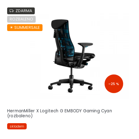
i
ZDARMA
s
p
ROZBALENO
r
☀︎ SUMMERSALE
o
d
u
k
t
ů
–25 %
HermanMiller X Logitech G EMBODY Gaming Cyan
(rozbaleno)
skladem