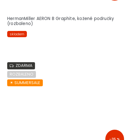
HermanMiller AERON B Graphite, kožené područky
(rozbaleno)
skladem
ZDARMA
ROZBALENO
☀︎ SUMMERSALE
–35 %