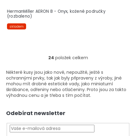
HermanMiller AERON B - Onyx, kožené područky
(rozbaleno)
skladem
24
položek celkem
O
v
l
Některé kusy jsou jako nové, nepoužité, ještě s
á
ochrannými prvky, tak jak byly připraveny z výroby, jiné
d
mohou mít drobné estetické vady, jako miniaturní
a
škrábance, odřeniny nebo otlačeniny. Proto jsou za takto
c
výhodnou cenu a je třeba s tím počítat.
í
p
Z
r
Odebírat newsletter
á
v
p
k
a
y
t
v