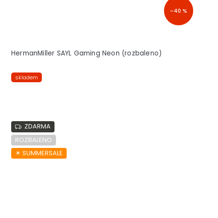
–40 %
HermanMiller SAYL Gaming Neon (rozbaleno)
skladem
ZDARMA
ROZBALENO
☀︎ SUMMERSALE