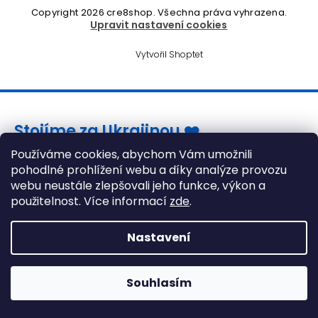
Copyright 2026
cre8shop
. Všechna práva vyhrazena.
Upravit nastavení cookies
Vytvořil Shoptet
Stojíme za Ukrajinou ❤️
Používáme cookies, abychom Vám umožnili
pohodlné prohlížení webu a díky analýze provozu
Jak a čím pomoci »
webu neustále zlepšovali jeho funkce, výkon a
použitelnost. Více informací
zde
.
Nastavení
Souhlasím
Gaming židle stále skladem! >> Klikněte zde <<