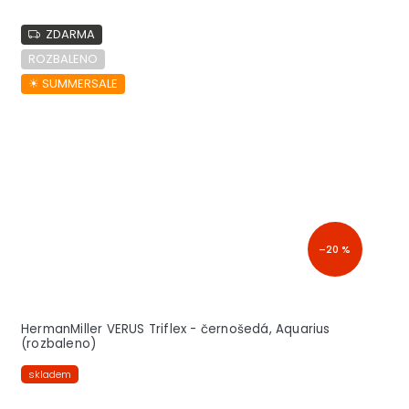
ZDARMA
ROZBALENO
☀︎ SUMMERSALE
–20 %
HermanMiller VERUS Triflex - černošedá, Aquarius
(rozbaleno)
skladem