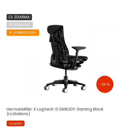
ZDARMA
ROZBALENO
☀︎ SUMMERSALE
–25 %
HermanMiller X Logitech G EMBODY Gaming Black
(rozbaleno)
skladem