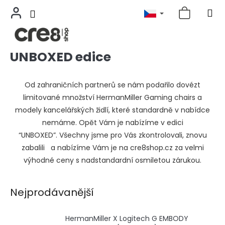
UNBOXED edice
Přejít
na
obsah
Od zahraničních partnerů se nám podařilo dovézt
limitované množství HermanMiller Gaming chairs a
modely kancelářských židlí, které standardně v nabídce
nemáme. Opět Vám je nabízíme v edici
“
UNBOXED
”. Všechny jsme pro Vás zkontrolovali, znovu
zabalili a nabízíme Vám je na cre8shop.cz za velmi
výhodné ceny s nadstandardní osmiletou zárukou.
Nejprodávanější
HermanMiller X Logitech G EMBODY