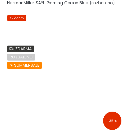
HermanMiller SAYL Gaming Ocean Blue (rozbaleno)
skladem
ZDARMA
ROZBALENO
☀︎ SUMMERSALE
–35 %