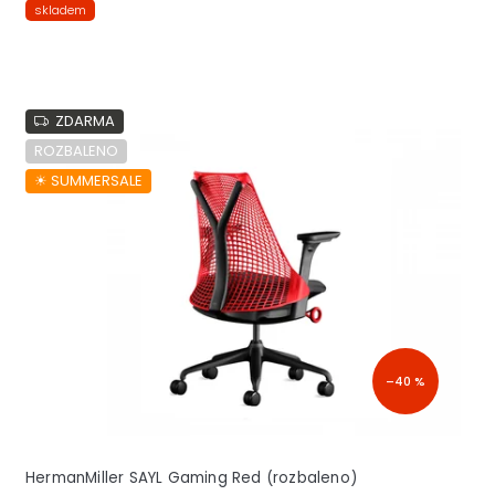
skladem
ZDARMA
ROZBALENO
☀︎ SUMMERSALE
–40 %
HermanMiller SAYL Gaming Red (rozbaleno)