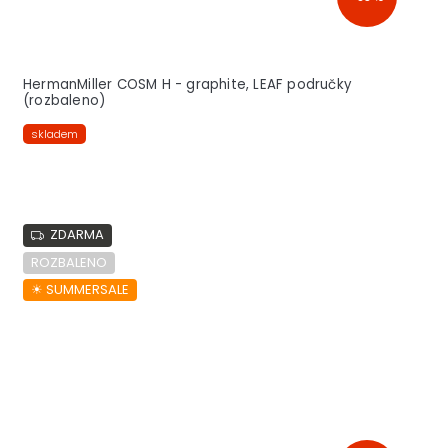
HermanMiller COSM H - graphite, LEAF područky
(rozbaleno)
skladem
ZDARMA
ROZBALENO
☀︎ SUMMERSALE