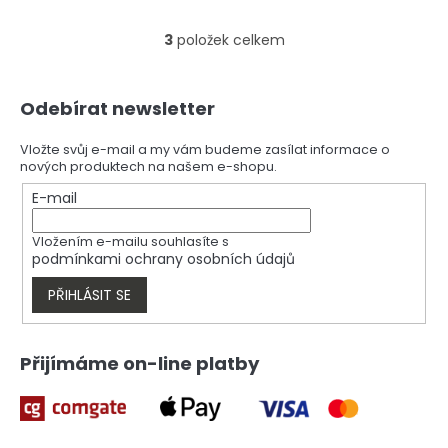
3
položek celkem
O
v
l
Z
á
Odebírat newsletter
á
d
p
a
a
Vložte svůj e-mail a my vám budeme zasílat informace o
c
nových produktech na našem e-shopu.
t
í
í
E-mail
p
r
v
Vložením e-mailu souhlasíte s
k
podmínkami ochrany osobních údajů
y
v
PŘIHLÁSIT SE
ý
p
i
Přijímáme on-line platby
s
u