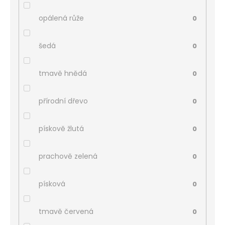
opálená růže
0
šedá
0
tmavě hnědá
0
přírodní dřevo
0
pískově žlutá
0
prachově zelená
0
písková
0
tmavě červená
0