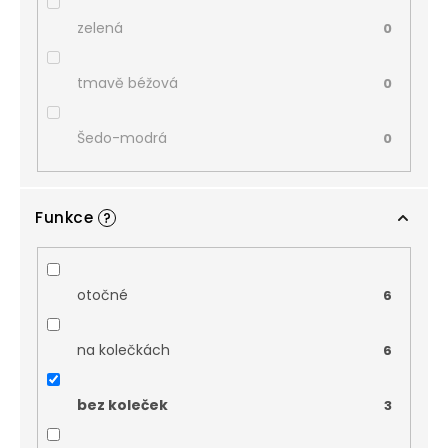
zelená
0
tmavě béžová
0
Šedo-modrá
0
Funkce
?
otočné
6
na kolečkách
6
bez koleček
3