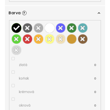
Barva
?
zlatá
0
koňak
0
krémová
0
okrová
0