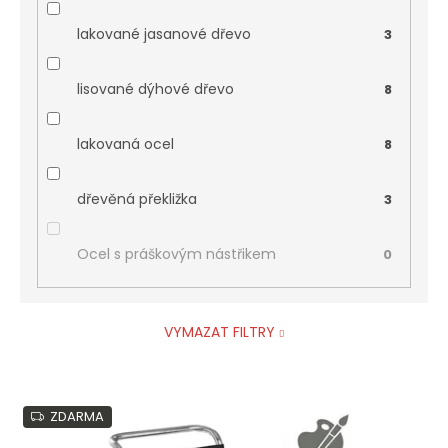
lakované jasanové dřevo
3
lisované dýhové dřevo
8
lakovaná ocel
8
dřevěná překližka
3
Ocel s práškovým nástřikem
0
VYMAZAT FILTRY
V
ZDARMA
ý
p