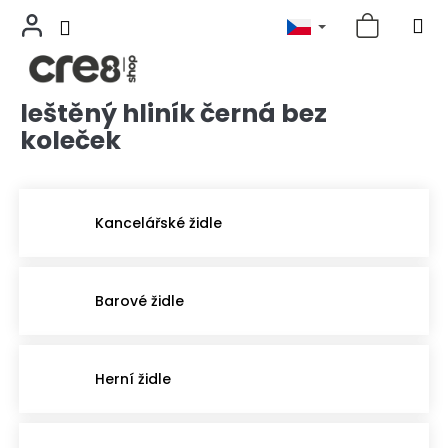
leštěný hliník černá bez
Přejít
na
koleček
obsah
Kancelářské židle
Barové židle
Herní židle