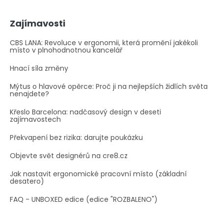
Zajímavosti
CBS LANA: Revoluce v ergonomii, která promění jakékoli
místo v plnohodnotnou kancelář
Hnací síla změny
Mýtus o hlavové opěrce: Proč ji na nejlepších židlích světa
nenajdete?
Křeslo Barcelona: nadčasový design v deseti
zajímavostech
Překvapení bez rizika: darujte poukázku
Objevte svět designérů na cre8.cz
Jak nastavit ergonomické pracovní místo (základní
desatero)
FAQ - UNBOXED edice (edice "ROZBALENO")