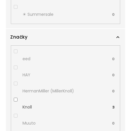
☀︎ Summersale
0
Značky
eed
0
HAY
0
HermanMiller (MillerKnoll)
0
Knoll
3
Muuto
0