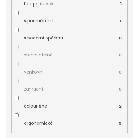
bez područek
1
s područkami
7
s bederní opěrkou
8
stohovatelné
0
venkovní
0
zahradní
0
čalouněné
2
ergonomické
5