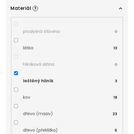
Materiál
?
prodyšná síťovina
0
látka
13
hliníková slitina
0
leštěný hliník
3
kov
18
dřevo (masiv)
23
dřevo (překližka)
5