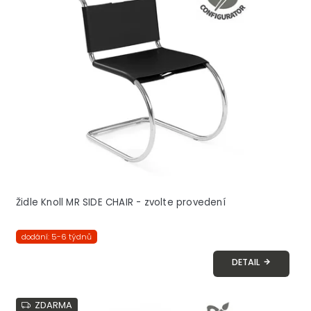
i
s
p
r
o
d
u
k
t
ů
Židle Knoll MR SIDE CHAIR - zvolte provedení
dodání: 5-6 týdnů
DETAIL
ZDARMA