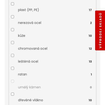
plast (PP, PE)
17
VÝPRODEJ SKLADŮ
nerezová ocel
2
kůže
10
chromovaná ocel
12
leštěná ocel
13
ratan
1
umělý kámen
0
dřevěné vlákno
10