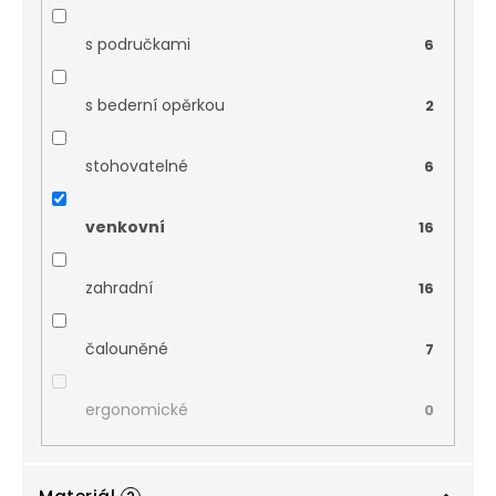
s područkami
6
s bederní opěrkou
2
stohovatelné
6
venkovní
16
zahradní
16
čalouněné
7
ergonomické
0