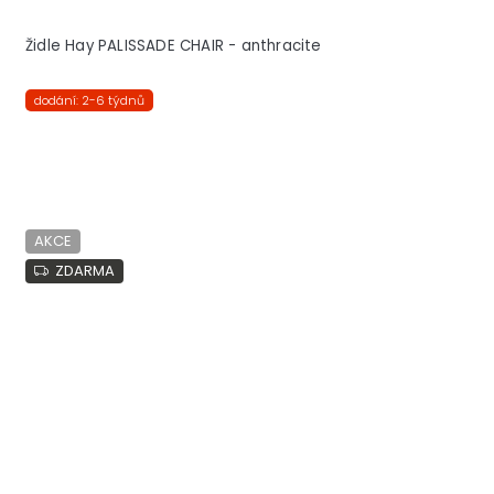
Židle Hay PALISSADE CHAIR - anthracite
dodání: 2-6 týdnů
AKCE
ZDARMA