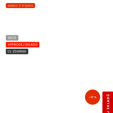
dodání: 2-6 týdnů
AKCE
VÝPRODEJ SKLADŮ
ZDARMA
–10 %