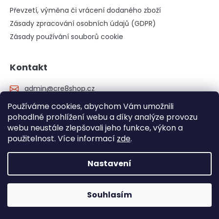
Převzetí, výměna či vrácení dodaného zboží
Zásady zpracování osobních údajů (GDPR)
Zásady používání souborů cookie
Kontakt
admin
@
cre8shop.cz
+420 734 808 808
Používáme cookies, abychom Vám umožnili
pohodlné prohlížení webu a díky analýze provozu
https://www.facebook.com/cre8.cz
webu neustále zlepšovali jeho funkce, výkon a
cre8_cz/?hl=cs
použitelnost. Více informací
zde
.
YouTube
Nastavení
Zkuste také: www.cre8.cz - informativní web o všech
našich produktech
Souhlasím
Gaming židle stále skladem! >> Klikněte zde <<