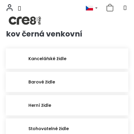
kov černá venkovní
Přejít
na
obsah
Kancelářské židle
Barové židle
Herní židle
Stohovatelné židle