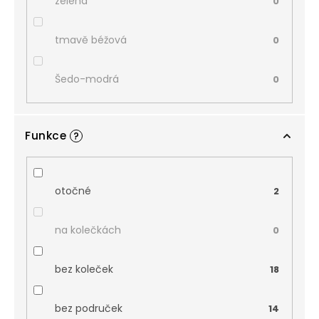
zelená
0
tmavě béžová
0
Šedo-modrá
0
Funkce
?
otočné
2
na kolečkách
0
bez koleček
18
bez područek
14