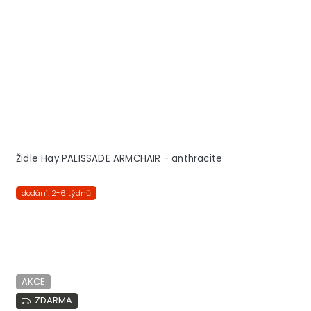
Židle Hay PALISSADE ARMCHAIR - anthracite
dodání: 2-6 týdnů
AKCE
ZDARMA