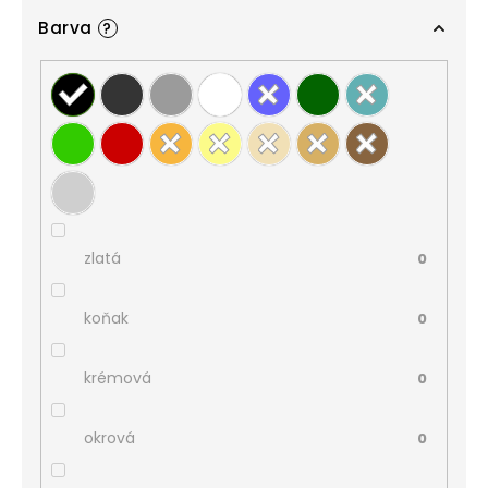
Barva
?
zlatá
0
koňak
0
krémová
0
okrová
0