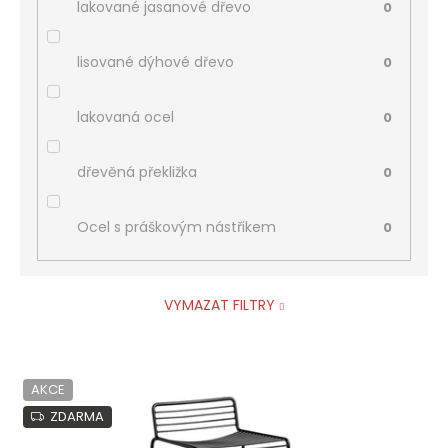
lakované jasanové dřevo
0
lisované dýhové dřevo
0
lakovaná ocel
0
dřevěná překližka
0
Ocel s práškovým nástřikem
0
VYMAZAT FILTRY
V
AKCE
ý
p
ZDARMA
i