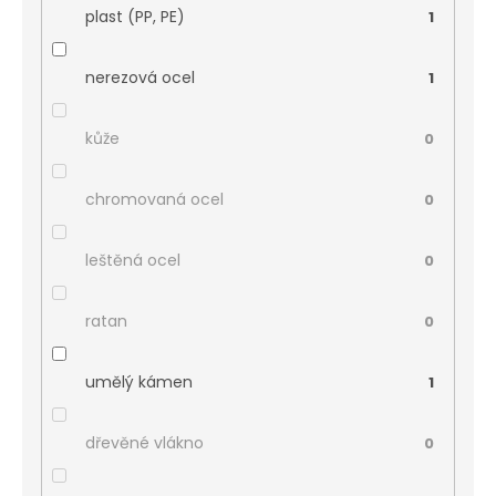
plast (PP, PE)
1
nerezová ocel
1
kůže
0
chromovaná ocel
0
leštěná ocel
0
ratan
0
umělý kámen
1
dřevěné vlákno
0