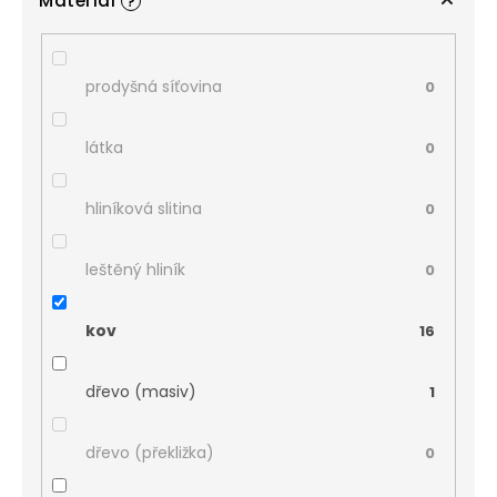
Materiál
?
prodyšná síťovina
0
látka
0
hliníková slitina
0
leštěný hliník
0
kov
16
dřevo (masiv)
1
dřevo (překližka)
0