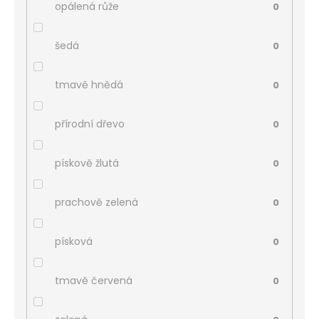
opálená růže
0
šedá
0
tmavě hnědá
0
přírodní dřevo
0
pískově žlutá
0
prachově zelená
0
písková
0
tmavě červená
0