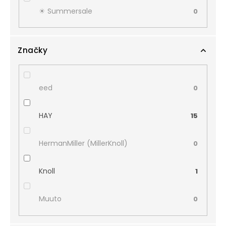
☀︎ Summersale
0
Značky
eed
0
HAY
15
HermanMiller (MillerKnoll)
0
Knoll
1
Muuto
0