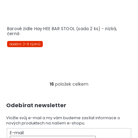
Barové židle Hay HEE BAR STOOL (sada 2 ks) - nízká,
černá
dodání: 2-6 týdnů
16
položek celkem
O
v
l
Z
á
Odebírat newsletter
á
d
p
a
a
Vložte svůj e-mail a my vám budeme zasílat informace o
c
nových produktech na našem e-shopu.
t
í
í
E-mail
p