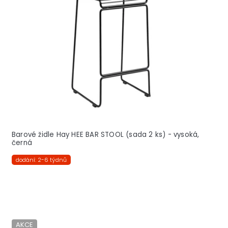
s
p
r
o
d
u
k
t
ů
Barové židle Hay HEE BAR STOOL (sada 2 ks) - vysoká,
černá
dodání: 2-6 týdnů
AKCE