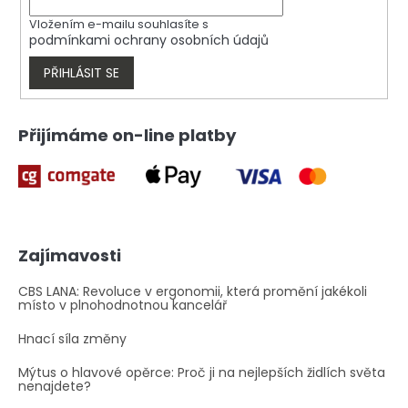
r
v
Vložením e-mailu souhlasíte s
k
podmínkami ochrany osobních údajů
y
v
PŘIHLÁSIT SE
ý
p
i
Přijímáme on-line platby
s
u
Zajímavosti
CBS LANA: Revoluce v ergonomii, která promění jakékoli
místo v plnohodnotnou kancelář
Hnací síla změny
Mýtus o hlavové opěrce: Proč ji na nejlepších židlích světa
nenajdete?