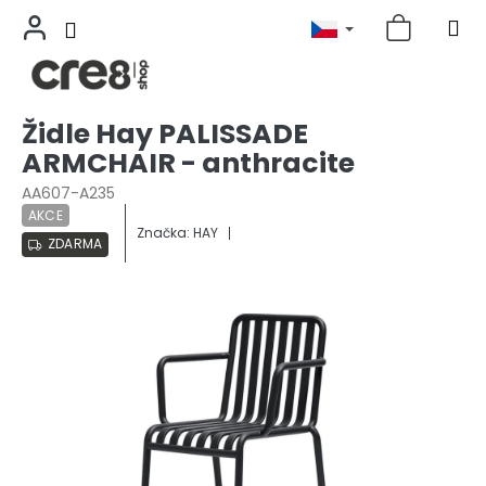
Přejít
Židle Hay PALISSADE
na
ARMCHAIR - anthracite
obsah
AA607-A235
AKCE
Značka:
HAY
ZDARMA