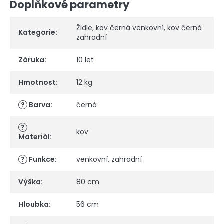
Doplňkové parametry
Židle
,
kov černá venkovní
,
kov černá
Kategorie
:
zahradní
Záruka
:
10 let
Hmotnost
:
12 kg
?
Barva
:
černá
?
kov
Materiál
:
?
Funkce
:
venkovní
,
zahradní
Výška
:
80 cm
Hloubka
:
56 cm