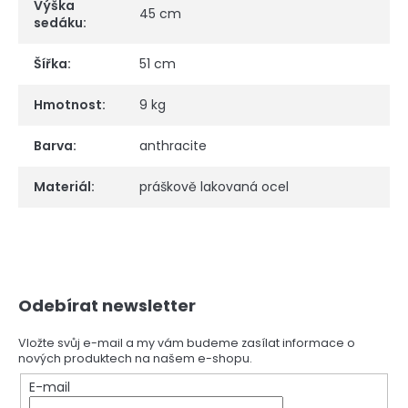
Výška
45 cm
sedáku
:
Šířka
:
51 cm
Hmotnost
:
9 kg
Barva
:
anthracite
Materiál
:
práškově lakovaná ocel
Z
Odebírat newsletter
á
p
a
Vložte svůj e-mail a my vám budeme zasílat informace o
nových produktech na našem e-shopu.
t
í
E-mail