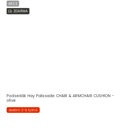
AKCE
ZDARMA
Podsedák Hay Palissade CHAIR & ARMCHAIR CUSHION -
olive
dodání: 2-6 týdnů