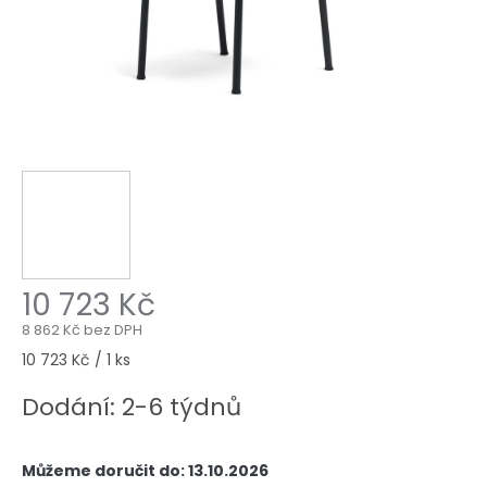
10 723 Kč
8 862 Kč bez DPH
Měrná
10 723 Kč / 1 ks
cena:
Dodání: 2-6 týdnů
Můžeme doručit do:
13.10.2026