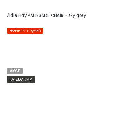
Židle Hay PALISSADE CHAIR - sky grey
dodání: 2-6 týdnů
AKCE
ZDARMA