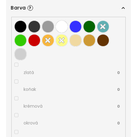
Barva
?
zlatá
0
koňak
0
krémová
0
okrová
0