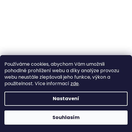
Používáme cookies, abychom Vám umožnili
pohodlné prohlížení webu a díky analýze provozu
Lavice Knoll BERTOIA SLATTED BENCH OUTDOOR - zvolte
webu neustále zlepšovali jeho funkce, výkon a
provedení
použitelnost. Více informací
zde
.
dodání: 5-6 týdnů
Nastavení
DETAIL
Souhlasím
ZDARMA
Gaming židle stále skladem! >> Klikněte zde <<