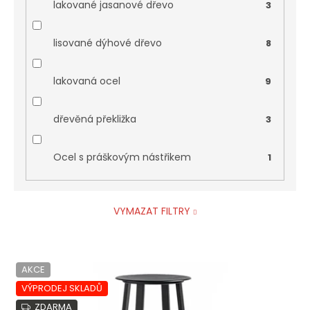
lakované jasanové dřevo
3
lisované dýhové dřevo
8
lakovaná ocel
9
dřevěná překližka
3
Ocel s práškovým nástřikem
1
VYMAZAT FILTRY
V
AKCE
ý
p
VÝPRODEJ SKLADŮ
i
ZDARMA