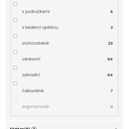
s područkami
6
s bederní opěrkou
2
stohovatelné
20
venkovní
64
zahradní
64
čalouněné
7
ergonomické
0