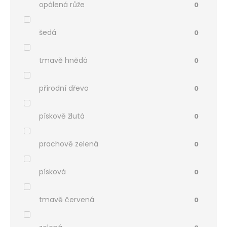
opálená růže
0
šedá
0
tmavě hnědá
0
přírodní dřevo
0
pískově žlutá
0
prachově zelená
0
písková
0
tmavě červená
0