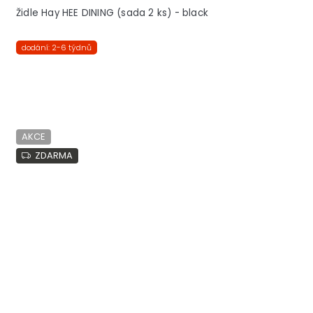
Židle Hay HEE DINING (sada 2 ks) - black
dodání: 2-6 týdnů
AKCE
ZDARMA