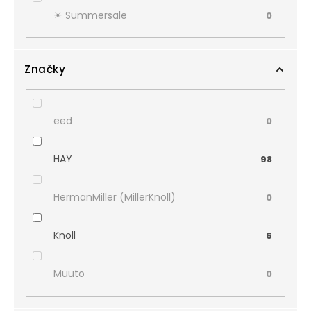
☀︎ Summersale
0
Značky
eed
0
HAY
98
HermanMiller (MillerKnoll)
0
Knoll
6
Muuto
0