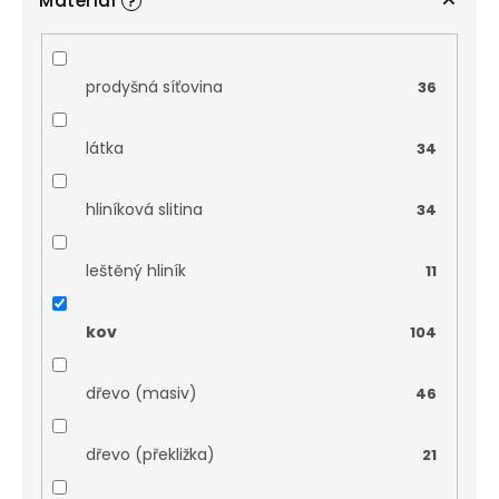
Materiál
?
prodyšná síťovina
36
látka
34
hliníková slitina
34
leštěný hliník
11
kov
104
dřevo (masiv)
46
dřevo (překližka)
21