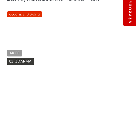
VÝPRODEJ SKLADŮ
dodání: 2-6 týdnů
AKCE
ZDARMA