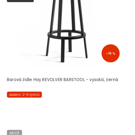
s
p
r
o
d
u
k
t
–18 %
ů
Barová židle Hay REVOLVER BARSTOOL - vysoká, černá
dodání: 2-6 týdnů
AKCE