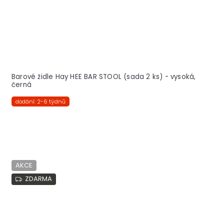
Barové židle Hay HEE BAR STOOL (sada 2 ks) - vysoká,
černá
dodání: 2-6 týdnů
AKCE
ZDARMA