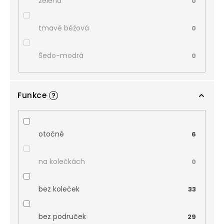
zelená
0
tmavě béžová
0
Šedo-modrá
0
Funkce
?
otočné
6
na kolečkách
0
bez koleček
33
bez područek
29