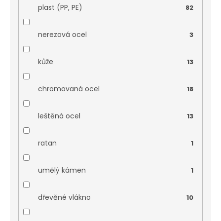
plast (PP, PE)
82
nerezová ocel
3
kůže
13
chromovaná ocel
18
leštěná ocel
13
ratan
1
umělý kámen
1
dřevěné vlákno
10