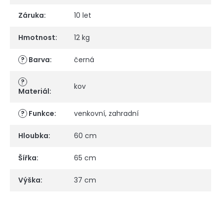
Záruka
:
10 let
Hmotnost
:
12 kg
?
Barva
:
černá
?
kov
Materiál
:
?
Funkce
:
venkovní
,
zahradní
Hloubka
:
60 cm
Šířka
:
65 cm
Výška
:
37 cm