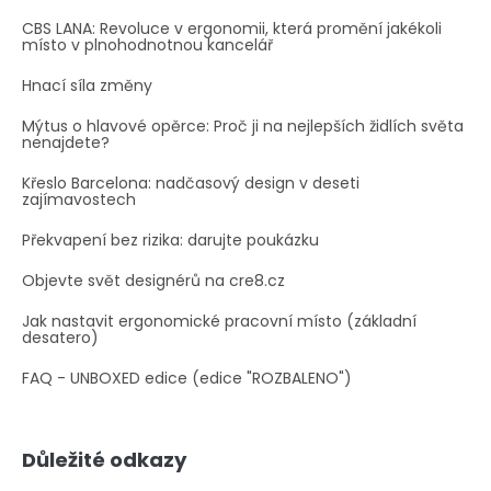
CBS LANA: Revoluce v ergonomii, která promění jakékoli
místo v plnohodnotnou kancelář
Hnací síla změny
Mýtus o hlavové opěrce: Proč ji na nejlepších židlích světa
nenajdete?
Křeslo Barcelona: nadčasový design v deseti
zajímavostech
Překvapení bez rizika: darujte poukázku
Objevte svět designérů na cre8.cz
Jak nastavit ergonomické pracovní místo (základní
desatero)
FAQ - UNBOXED edice (edice "ROZBALENO")
Důležité odkazy