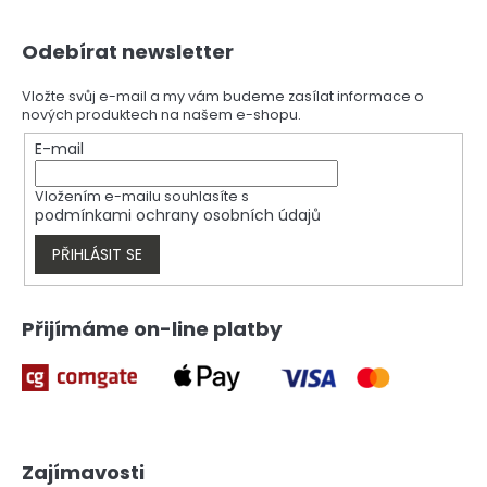
Z
Odebírat newsletter
á
p
a
Vložte svůj e-mail a my vám budeme zasílat informace o
nových produktech na našem e-shopu.
t
í
E-mail
Vložením e-mailu souhlasíte s
podmínkami ochrany osobních údajů
PŘIHLÁSIT SE
Přijímáme on-line platby
Zajímavosti