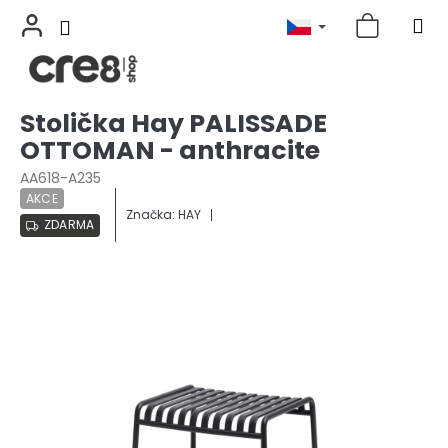
Přejít
Stolička Hay PALISSADE
na
OTTOMAN - anthracite
obsah
AA618-A235
AKCE
Značka:
HAY
ZDARMA