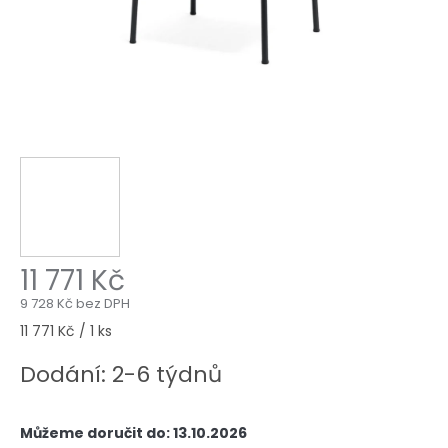
11 771 Kč
9 728 Kč bez DPH
Měrná
11 771 Kč / 1 ks
cena:
Dodání: 2-6 týdnů
Můžeme doručit do:
13.10.2026