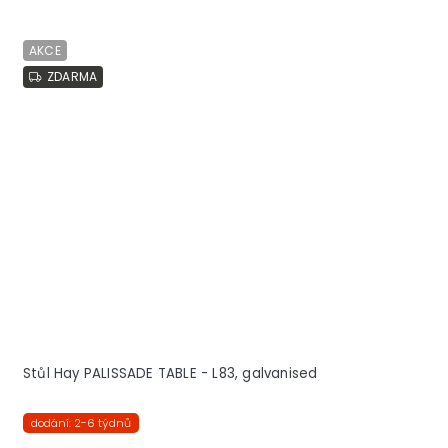
AKCE
ZDARMA
Stůl Hay PALISSADE TABLE - L83, galvanised
dodání: 2-6 týdnů