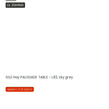
ZDARMA
Stůl Hay PALISSADE TABLE - L83, sky grey
dodání: 2-6 týdnů