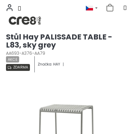
Přejít
Stůl Hay PALISSADE TABLE -
na
L83, sky grey
obsah
AA693-A376-AA79
AKCE
Značka:
HAY
ZDARMA