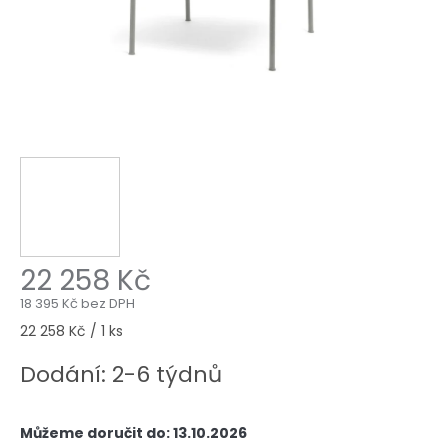
22 258 Kč
18 395 Kč bez DPH
Měrná
22 258 Kč / 1 ks
cena:
Dodání: 2-6 týdnů
Můžeme doručit do:
13.10.2026