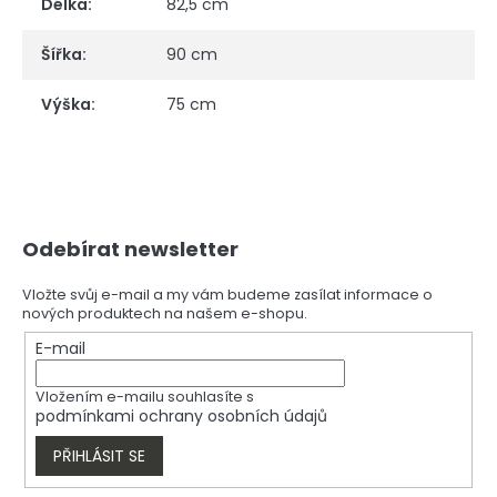
Délka
:
82,5 cm
Šířka
:
90 cm
Výška
:
75 cm
Z
Odebírat newsletter
á
p
a
Vložte svůj e-mail a my vám budeme zasílat informace o
nových produktech na našem e-shopu.
t
í
E-mail
Vložením e-mailu souhlasíte s
podmínkami ochrany osobních údajů
PŘIHLÁSIT SE