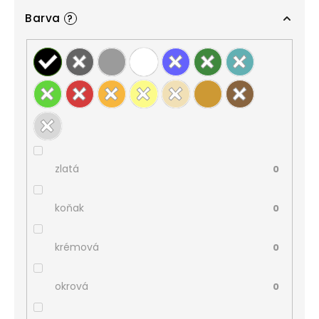
Barva
?
zlatá
0
koňak
0
krémová
0
okrová
0