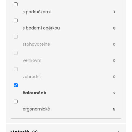
s područkami
7
s bederní opěrkou
8
stohovatelné
0
venkovní
0
zahradní
0
čalouněné
2
ergonomické
5