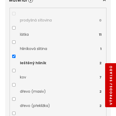
Materiál
?
prodyšná síťovina
0
látka
11
hliníková slitina
1
leštěný hliník
2
VÝPRODEJ SKLADŮ
kov
7
dřevo (masiv)
2
dřevo (překližka)
2