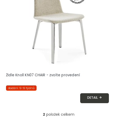
Židle Knoll KN07 CHAIR - zvolte provedení
dodání: 5-6 týdnů
DETAIL
2
položek celkem
O