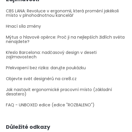
CBS LANA: Revoluce v ergonomii, která promění jakékoli
místo v plnohodnotnou kancelář
Hnací síla změny
Mýtus o hlavové opěrce: Proč ji na nejlepších židlích světa
nenajdete?
Křeslo Barcelona: nadčasový design v deseti
zajímavostech
Překvapení bez rizika: darujte poukázku
Objevte svět designérů na cre8.cz
Jak nastavit ergonomické pracovní místo (základní
desatero)
FAQ - UNBOXED edice (edice "ROZBALENO")
Důležité odkazy