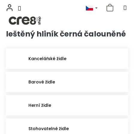
leštěný hliník černá čalouněné
Přejít
na
obsah
Kancelářské židle
Barové židle
Herní židle
Stohovatelné židle