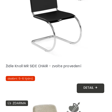
s
p
r
o
d
u
k
t
ů
Židle Knoll MR SIDE CHAIR - zvolte provedení
dodání: 5-6 týdnů
DETAIL
ZDARMA