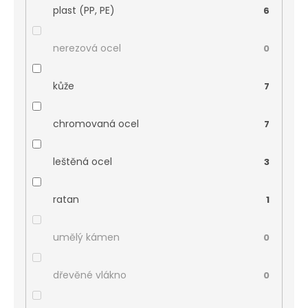
plast (PP, PE)
6
nerezová ocel
0
kůže
7
chromovaná ocel
7
leštěná ocel
3
ratan
1
umělý kámen
0
dřevěné vlákno
0