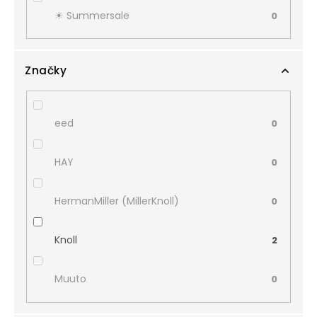
☀︎ Summersale
0
Značky
eed
0
HAY
0
HermanMiller (MillerKnoll)
0
Knoll
2
Muuto
0