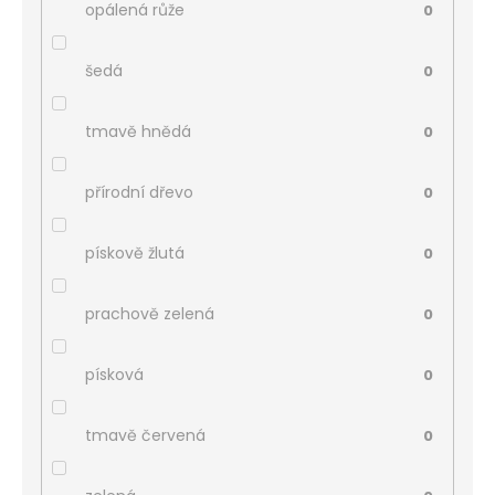
opálená růže
0
šedá
0
tmavě hnědá
0
přírodní dřevo
0
pískově žlutá
0
prachově zelená
0
písková
0
tmavě červená
0