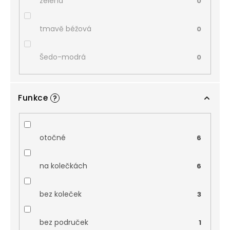
zelená
0
tmavě béžová
0
Šedo-modrá
0
Funkce
?
otočné
6
na kolečkách
6
bez koleček
3
bez područek
1