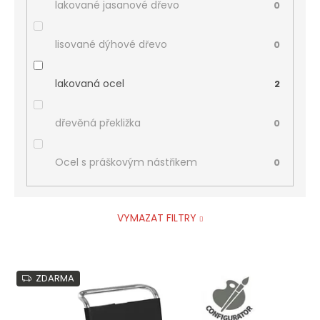
lakované jasanové dřevo
0
lisované dýhové dřevo
0
lakovaná ocel
2
dřevěná překližka
0
Ocel s práškovým nástřikem
0
VYMAZAT FILTRY
V
ZDARMA
ý
p
i