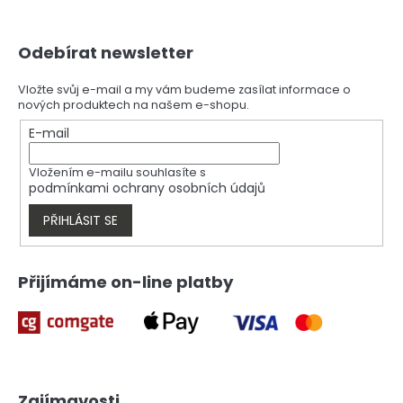
v
l
Z
á
Odebírat newsletter
á
d
p
a
a
Vložte svůj e-mail a my vám budeme zasílat informace o
c
nových produktech na našem e-shopu.
t
í
í
E-mail
p
r
v
Vložením e-mailu souhlasíte s
k
podmínkami ochrany osobních údajů
y
v
PŘIHLÁSIT SE
ý
p
i
Přijímáme on-line platby
s
u
Zajímavosti