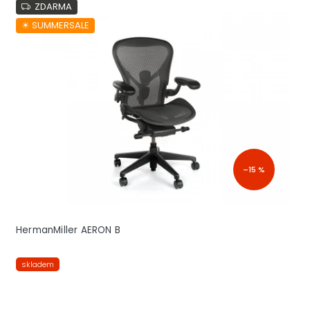
ZDARMA
☀︎ SUMMERSALE
–15 %
HermanMiller AERON B
skladem