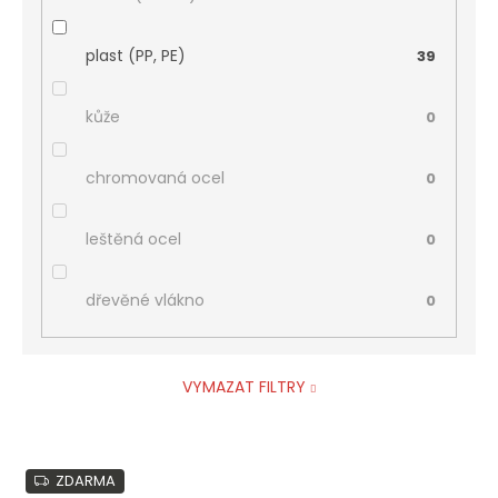
plast (PP, PE)
39
kůže
0
chromovaná ocel
0
leštěná ocel
0
dřevěné vlákno
0
VYMAZAT FILTRY
V
ZDARMA
ý