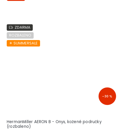
ZDARMA
ROZBALENO
☀︎ SUMMERSALE
–30 %
HermanMiller AERON B - Onyx, kožené područky
(rozbaleno)