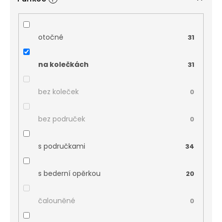
otočné
31
na kolečkách
31
bez koleček
0
bez područek
0
s područkami
34
s bederní opěrkou
20
čalouněné
0