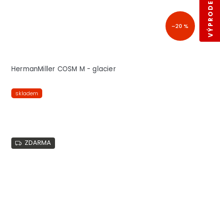
VÝPRODEJ SKLADŮ
–20 %
HermanMiller COSM M - glacier
skladem
ZDARMA