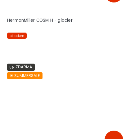
HermanMiller COSM H - glacier
skladem
ZDARMA
☀︎ SUMMERSALE