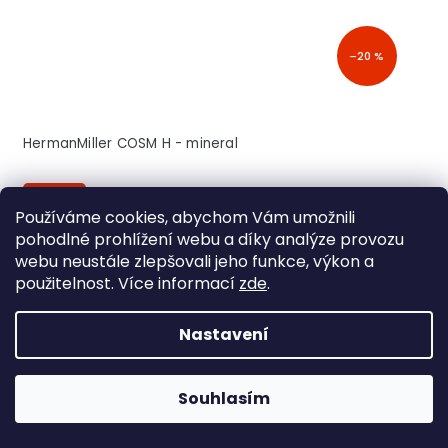
–20 %
HermanMiller COSM H - mineral
skladem
Používáme cookies, abychom Vám umožnili
pohodlné prohlížení webu a díky analýze provozu
webu neustále zlepšovali jeho funkce, výkon a
použitelnost. Více informací
zde
.
ZDARMA
ROZBALENO
Nastavení
☀︎ SUMMERSALE
Souhlasím
Gaming židle stále skladem! >> Klikněte zde <<