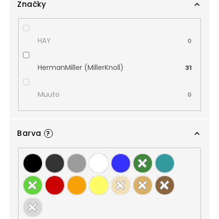
Značky
HAY
0
HermanMiller (MillerKnoll)
31
Muuto
0
Barva
?