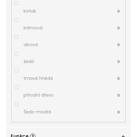
koňak
0
krémová
0
okrová
0
šedá
0
tmavě hnědá
0
přírodní dřevo
0
Šedo-modrá
0
Funkce
?