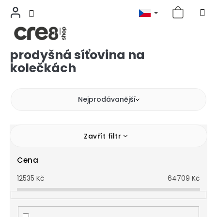
prodyšná síťovina na
Přejít
na
kolečkách
obsah
Nejprodávanější
Zavřít filtr
Cena
12535
Kč
64709
Kč