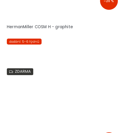
–20 %
HermanMiller COSM H - graphite
dodání: 5-6 týdnů
ZDARMA