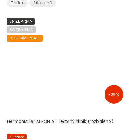
Triflex
Síťovaná
ZDARMA
ROZBALENO
☀︎ SUMMERSALE
–30 %
HermanMiller AERON A - leštěný hliník (rozbaleno)
skladem