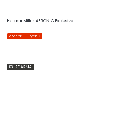
HermanMiller AERON C Exclusive
dodání: 7-8 týdnů
ZDARMA