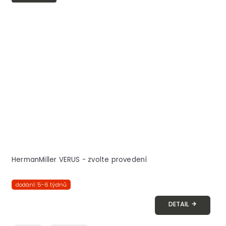
HermanMiller VERUS - zvolte provedení
dodání: 5-6 týdnů
DETAIL