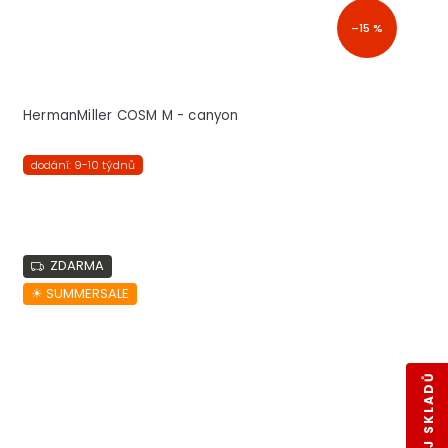
–15 %
HermanMiller COSM M - canyon
dodání: 9-10 týdnů
ZDARMA
☀︎ SUMMERSALE