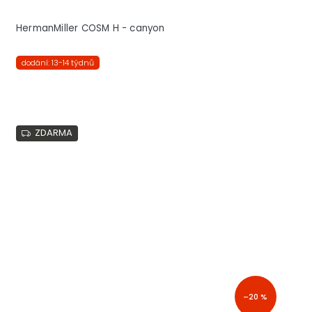
HermanMiller COSM H - canyon
dodání: 13-14 týdnů
ZDARMA
–20 %