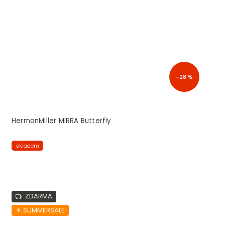
–28 %
HermanMiller MIRRA Butterfly
skladem
ZDARMA
☀︎ SUMMERSALE