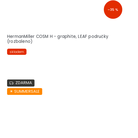
–35 %
HermanMiller COSM H - graphite, LEAF područky
(rozbaleno)
skladem
ZDARMA
☀︎ SUMMERSALE