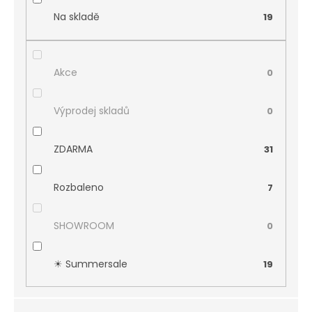
Na skladě
19
Akce
0
Výprodej skladů
0
ZDARMA
31
Rozbaleno
7
SHOWROOM
0
☀︎ Summersale
19