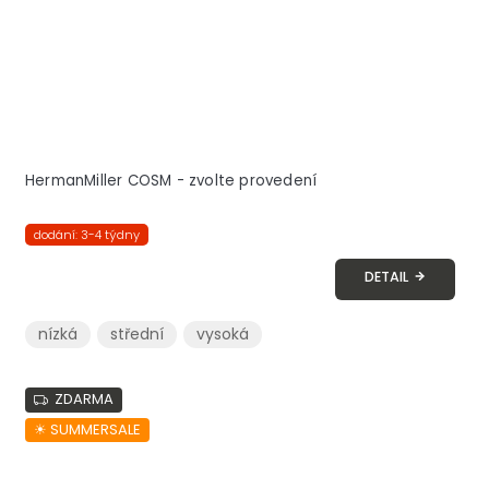
HermanMiller COSM - zvolte provedení
dodání: 3-4 týdny
DETAIL
nízká
střední
vysoká
ZDARMA
☀︎ SUMMERSALE