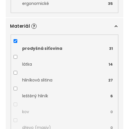
ergonomické
35
Materiál
?
prodyšná síťovina
31
látka
14
hliníková slitina
27
leštěný hliník
6
kov
0
dřevo (masiv)
0