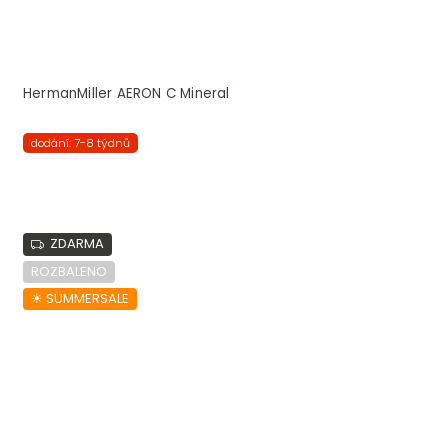
HermanMiller AERON C Mineral
dodání: 7-8 týdnů
ZDARMA
ROZBALENO
☀︎ SUMMERSALE