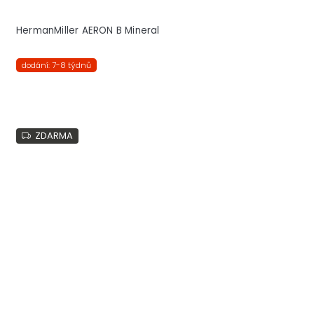
HermanMiller AERON B Mineral
dodání: 7-8 týdnů
ZDARMA