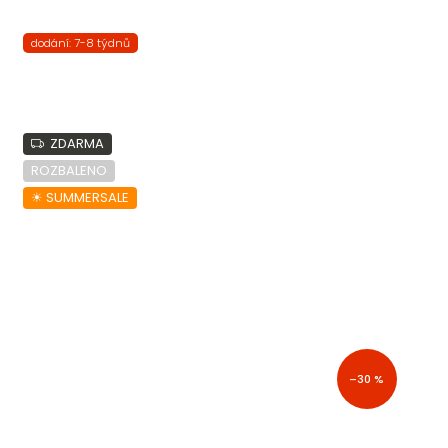
dodání: 7-8 týdnů
ZDARMA
ROZBALENO
☀︎ SUMMERSALE
–30 %