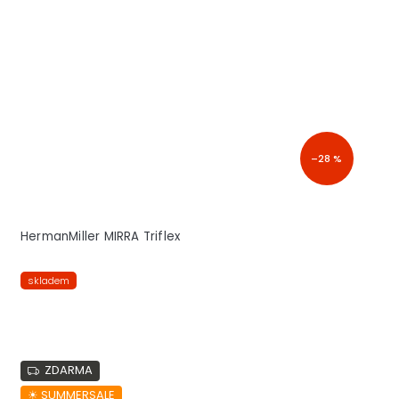
–28 %
HermanMiller MIRRA Triflex
skladem
ZDARMA
☀︎ SUMMERSALE