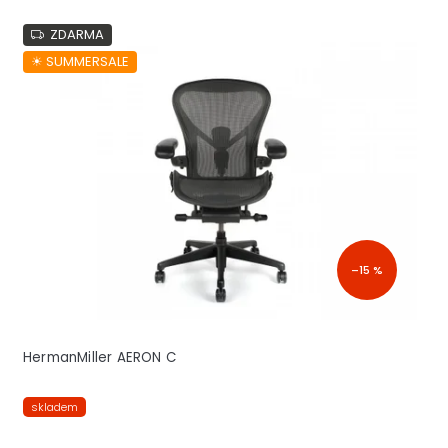
ZDARMA
☀︎ SUMMERSALE
–15 %
HermanMiller AERON C
skladem