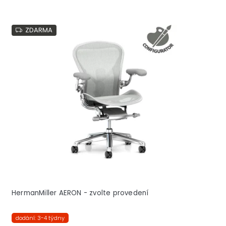
ZDARMA
HermanMiller AERON - zvolte provedení
dodání: 3-4 týdny