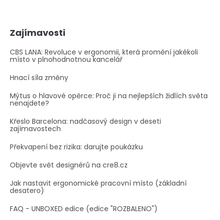
Zajímavosti
CBS LANA: Revoluce v ergonomii, která promění jakékoli
místo v plnohodnotnou kancelář
Hnací síla změny
Mýtus o hlavové opěrce: Proč ji na nejlepších židlích světa
nenajdete?
Křeslo Barcelona: nadčasový design v deseti
zajímavostech
Překvapení bez rizika: darujte poukázku
Objevte svět designérů na cre8.cz
Jak nastavit ergonomické pracovní místo (základní
desatero)
FAQ - UNBOXED edice (edice "ROZBALENO")