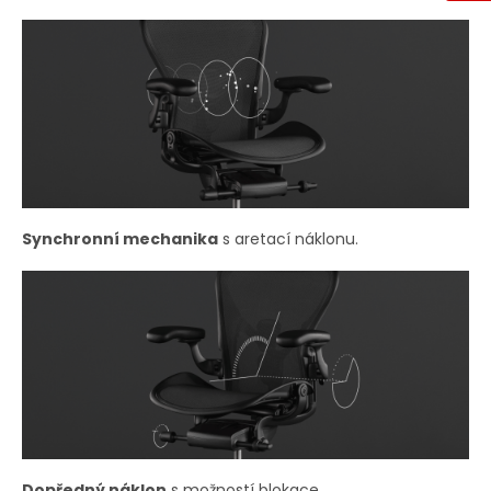
Synchronní mechanika
s aretací náklonu.
Dopředný náklon
s možností blokace.