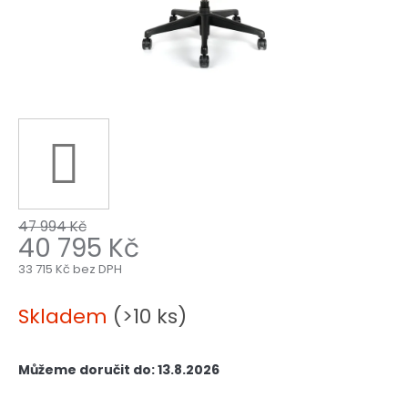
47 994 Kč
40 795 Kč
33 715 Kč bez DPH
Měrná
cena:
Skladem
(>10 ks)
Můžeme doručit do:
13.8.2026