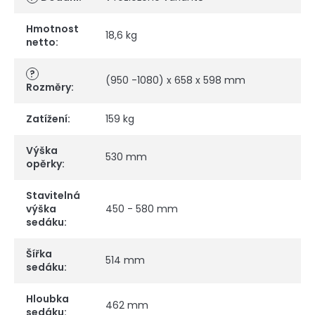
Hmotnost
18,6 kg
netto
:
?
(950 -1080) x 658 x 598 mm
Rozměry
:
Zatížení
:
159 kg
Výška
530 mm
opěrky
:
Stavitelná
výška
450 - 580 mm
sedáku
:
Šířka
514 mm
sedáku
:
Hloubka
462 mm
sedáku
: