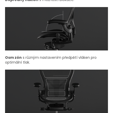
Osm zón
s různým nastavením předpětí vláken pro
optimální tlak.