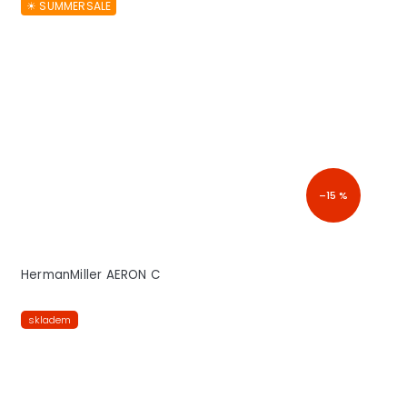
☀︎ SUMMERSALE
–15 %
HermanMiller AERON C
skladem