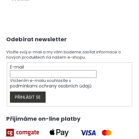
Z
Odebírat newsletter
á
p
a
Vložte svůj e-mail a my vám budeme zasílat informace o
nových produktech na našem e-shopu.
t
í
E-mail
Vložením e-mailu souhlasíte s
podmínkami ochrany osobních údajů
PŘIHLÁSIT SE
Přijímáme on-line platby