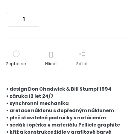
Zeptat se
Hlídat
Sdílet
• design Don Chadwick & Bill Stumpf 1994
• záruka 12 let 24/7
• synchronní mechanika
• aretace náklonu s dopředným náklonem
• plně stavitelné područky s natáčením
• sedák i opěrka v materiálu Pellicle graphite
• kříž a konstrukce židle v grafitové barvě