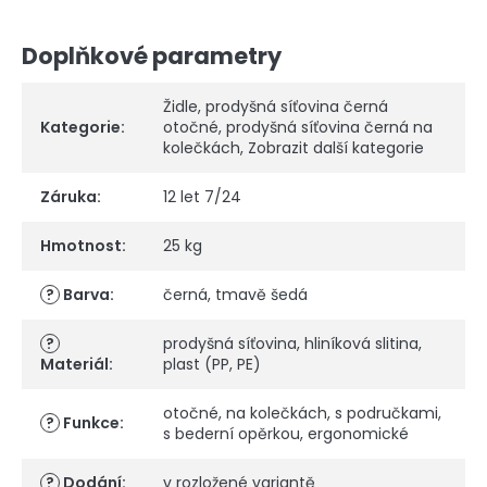
Doplňkové parametry
Židle
,
prodyšná síťovina černá
Kategorie
:
otočné
,
prodyšná síťovina černá na
kolečkách
,
Zobrazit další kategorie
Záruka
:
12 let 7/24
Hmotnost
:
25 kg
?
Barva
:
černá
,
tmavě šedá
?
prodyšná síťovina
,
hliníková slitina
,
Materiál
:
plast (PP, PE)
otočné
,
na kolečkách
,
s područkami
,
?
Funkce
:
s bederní opěrkou
,
ergonomické
?
Dodání
:
v rozložené variantě