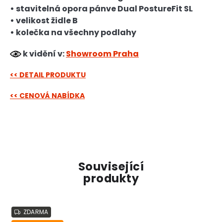
• stavitelná opora pánve Dual PostureFit SL
• velikost židle B
• kolečka na všechny podlahy
k vidění v:
Showroom Praha
<< DETAIL PRODUKTU
<< CENOVÁ NABÍDKA
Související
produkty
ZDARMA