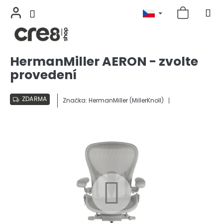
Přejít
HermanMiller AERON - zvolte
na
provedení
obsah
ZDARMA
Značka:
HermanMiller (MillerKnoll)