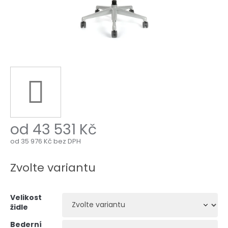
od
43 531 Kč
od
35 976 Kč
bez DPH
Měrná
cena:
Zvolte variantu
Velikost
židle
Bederní