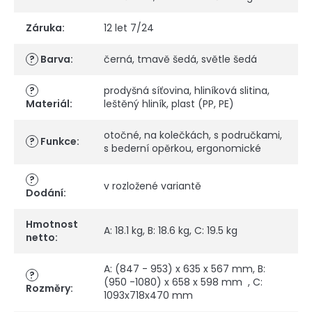
Záruka
:
12 let 7/24
?
Barva
:
černá
,
tmavě šedá
,
světle šedá
?
prodyšná síťovina
,
hliníková slitina
,
Materiál
:
leštěný hliník
,
plast (PP, PE)
otočné
,
na kolečkách
,
s područkami
,
?
Funkce
:
s bederní opěrkou
,
ergonomické
?
v rozložené variantě
Dodání
:
Hmotnost
A: 18.1 kg, B: 18.6 kg, C: 19.5 kg
netto
:
A: (847 - 953) x 635 x 567 mm, B:
?
(950 -1080) x 658 x 598 mm , C:
Rozměry
:
1093x718x470 mm