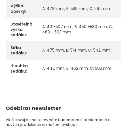
Výška
A: 478 mm, B: 530 mm, C: 561 mm
opěrky
:
Stavitelná
A: 401-507 mm, B: 450 -580 mm, C:
výška
463 - 593 mm
sedáku
:
Šířka
A: 475 mm, B: 514 mm, C: 542 mm
sedáku
:
Hloubka
A: 442 mm, B: 462 mm, C: 502 mm
sedáku
:
Z
Odebírat newsletter
á
p
a
Vložte svůj e-mail a my vám budeme zasílat informace o
nových produktech na našem e-shopu.