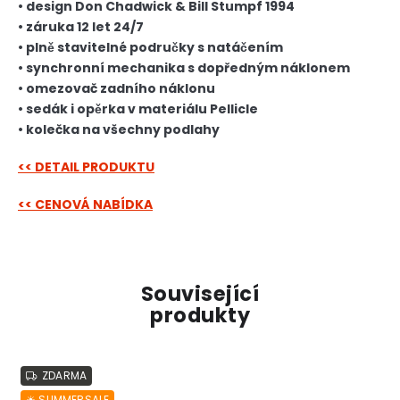
• design Don Chadwick & Bill Stumpf 1994
• záruka 12 let 24/7
• plně stavitelné područky s natáčením
• synchronní mechanika s dopředným náklonem
• omezovač zadního náklonu
• sedák i opěrka v materiálu Pellicle
• kolečka na všechny podlahy
<< DETAIL PRODUKTU
<< CENOVÁ NABÍDKA
Související
produkty
ZDARMA
☀︎ SUMMERSALE