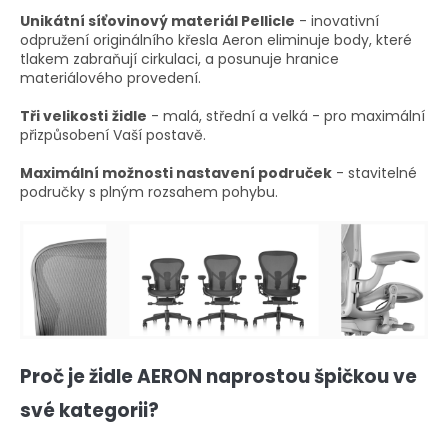
Unikátní síťovinový materiál Pellicle
- inovativní
odpružení originálního křesla Aeron eliminuje body, které
tlakem zabraňují cirkulaci, a posunuje hranice
materiálového provedení.
Tři velikosti
židle
- malá, střední a velká - pro maximální
přizpůsobení Vaší postavě.
Maximální možnosti nastavení područek
- stavitelné
područky s plným rozsahem pohybu.
Proč je židle AERON naprostou špičkou ve
své kategorii?