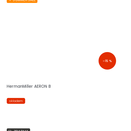
–15 %
HermanMiller AERON B
skladem