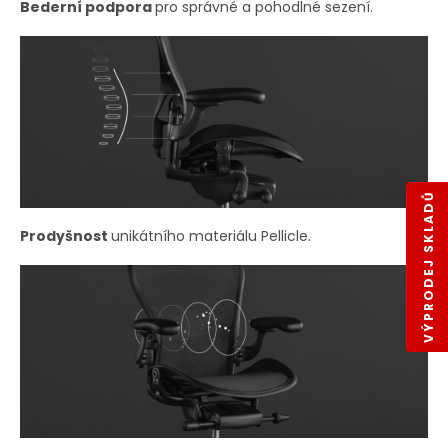
Bederní podpora
pro správné a pohodlné sezení.
VÝPRODEJ SKLADŮ
Prodyšnost
unikátního materiálu Pellicle.