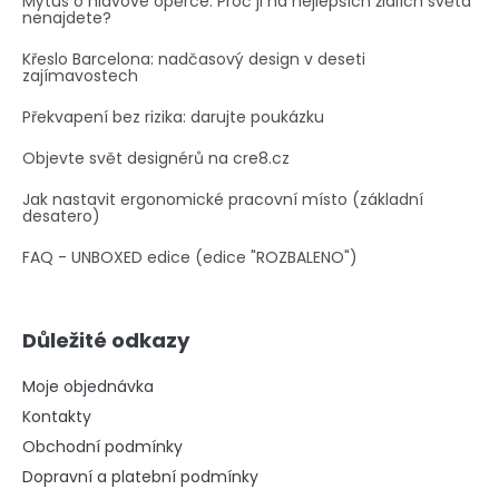
Mýtus o hlavové opěrce: Proč ji na nejlepších židlích světa
nenajdete?
Křeslo Barcelona: nadčasový design v deseti
zajímavostech
Překvapení bez rizika: darujte poukázku
Objevte svět designérů na cre8.cz
Jak nastavit ergonomické pracovní místo (základní
desatero)
FAQ - UNBOXED edice (edice "ROZBALENO")
Důležité odkazy
Moje objednávka
Kontakty
Obchodní podmínky
Dopravní a platební podmínky