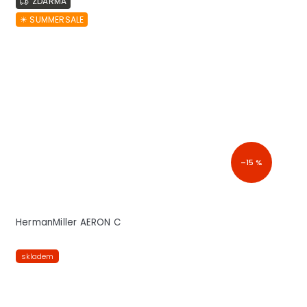
ZDARMA
☀︎ SUMMERSALE
–15 %
HermanMiller AERON C
skladem