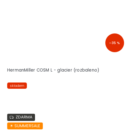
–35 %
HermanMiller COSM L - glacier (rozbaleno)
skladem
ZDARMA
☀︎ SUMMERSALE