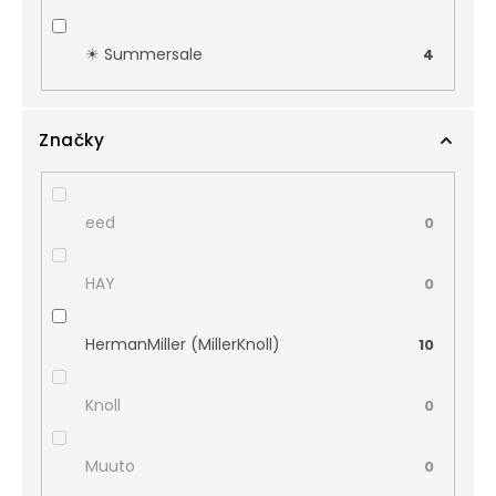
☀︎ Summersale
4
Značky
eed
0
HAY
0
HermanMiller (MillerKnoll)
10
Knoll
0
Muuto
0