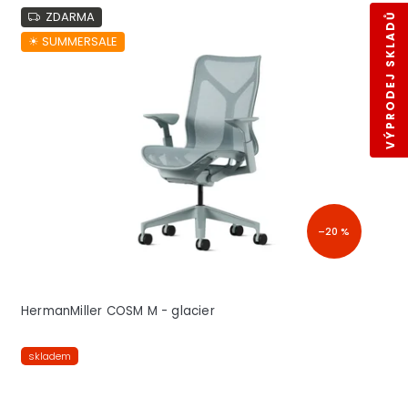
ZDARMA
VÝPRODEJ SKLADŮ
☀︎ SUMMERSALE
–20 %
HermanMiller COSM M - glacier
skladem