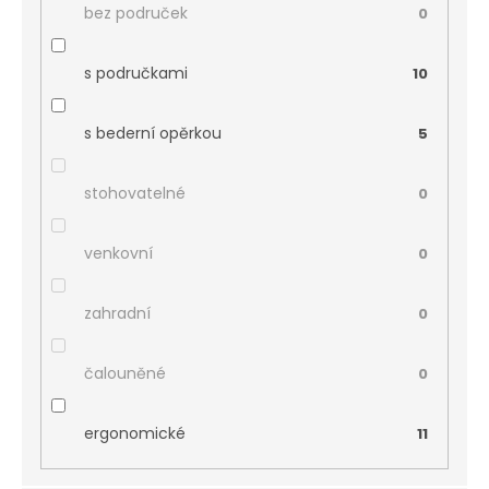
bez područek
0
s područkami
10
s bederní opěrkou
5
stohovatelné
0
venkovní
0
zahradní
0
čalouněné
0
ergonomické
11