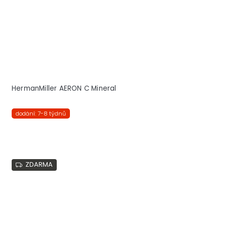
HermanMiller AERON C Mineral
dodání: 7-8 týdnů
ZDARMA