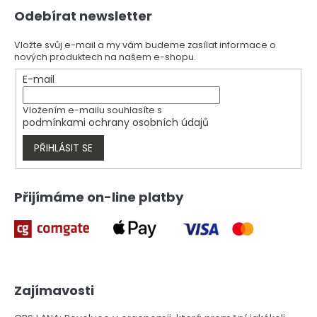
l
Z
á
Odebírat newsletter
á
d
p
a
a
Vložte svůj e-mail a my vám budeme zasílat informace o
c
nových produktech na našem e-shopu.
t
í
í
E-mail
p
r
v
Vložením e-mailu souhlasíte s
k
podmínkami ochrany osobních údajů
y
v
PŘIHLÁSIT SE
ý
p
i
Přijímáme on-line platby
s
u
Zajímavosti