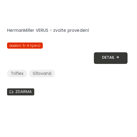
HermanMiller VERUS - zvolte provedení
dodání: 5-6 týdnů
DETAIL
Triflex
Síťovaná
ZDARMA