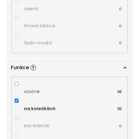
zelená
0
tmavě béžová
0
Šedo-modrá
0
Funkce
?
otočné
10
na kolečkách
10
bez koleček
0