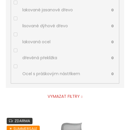
lakované jasanové dřevo
0
lisované dýhové dřevo
0
lakovaná ocel
0
dřevěná překližka
0
Ocel s práškovým nástřikem
0
VYMAZAT FILTRY
V
ZDARMA
ý
p
☀︎ SUMMERSALE