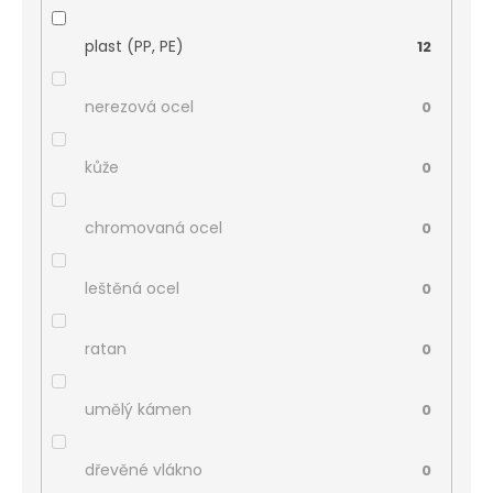
plast (PP, PE)
12
nerezová ocel
0
kůže
0
chromovaná ocel
0
leštěná ocel
0
ratan
0
umělý kámen
0
dřevěné vlákno
0