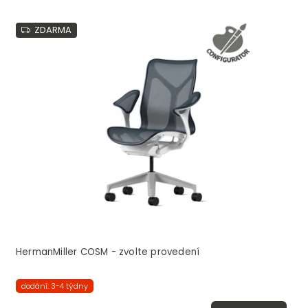
ZDARMA
HermanMiller COSM - zvolte provedení
dodání: 3-4 týdny