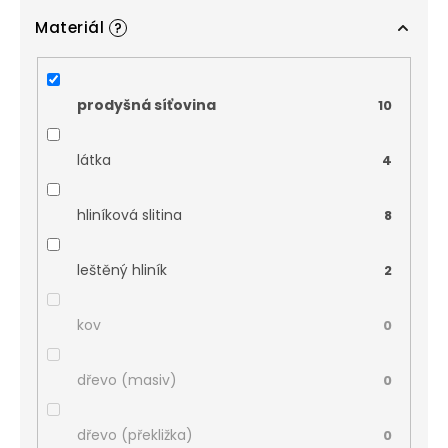
Materiál
?
prodyšná síťovina
10
látka
4
hliníková slitina
8
leštěný hliník
2
kov
0
dřevo (masiv)
0
dřevo (překližka)
0