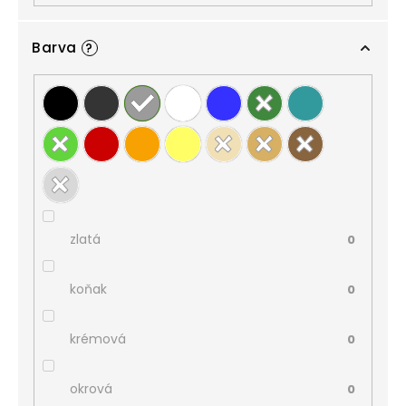
Barva
?
zlatá
0
koňak
0
krémová
0
okrová
0