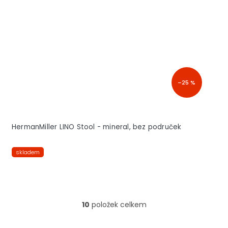
–25 %
HermanMiller LINO Stool - mineral, bez područek
skladem
10
položek celkem
O
v