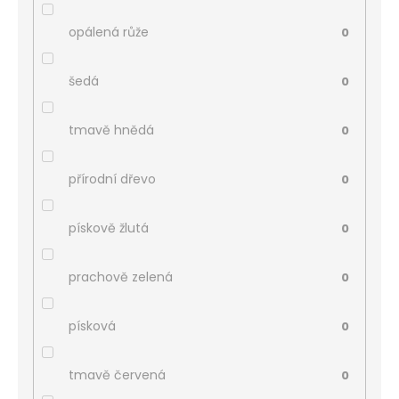
opálená růže
0
šedá
0
tmavě hnědá
0
přírodní dřevo
0
pískově žlutá
0
prachově zelená
0
písková
0
tmavě červená
0