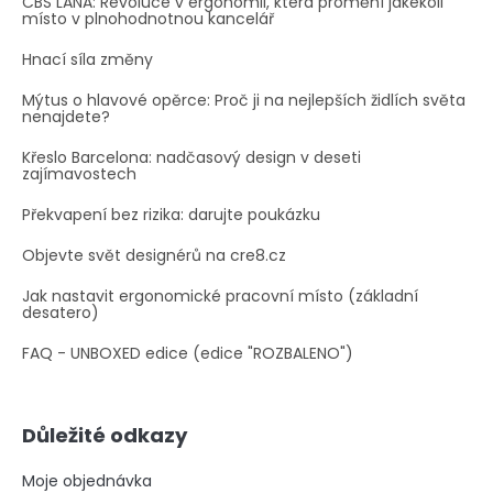
CBS LANA: Revoluce v ergonomii, která promění jakékoli
místo v plnohodnotnou kancelář
Hnací síla změny
Mýtus o hlavové opěrce: Proč ji na nejlepších židlích světa
nenajdete?
Křeslo Barcelona: nadčasový design v deseti
zajímavostech
Překvapení bez rizika: darujte poukázku
Objevte svět designérů na cre8.cz
Jak nastavit ergonomické pracovní místo (základní
desatero)
FAQ - UNBOXED edice (edice "ROZBALENO")
Důležité odkazy
Moje objednávka