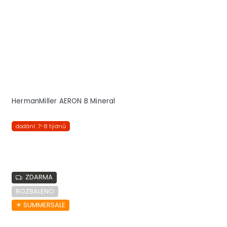
HermanMiller AERON B Mineral
dodání: 7-8 týdnů
ZDARMA
ROZBALENO
☀︎ SUMMERSALE