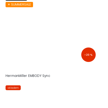
☀︎ SUMMERSALE
–20 %
HermanMiller EMBODY Sync
skladem