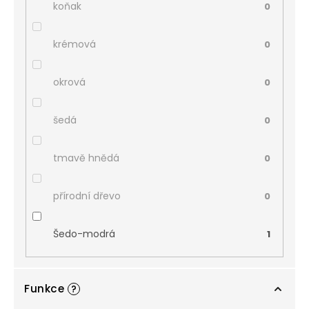
koňak
0
krémová
0
okrová
0
šedá
0
tmavě hnědá
0
přírodní dřevo
0
Šedo-modrá
1
Funkce
?