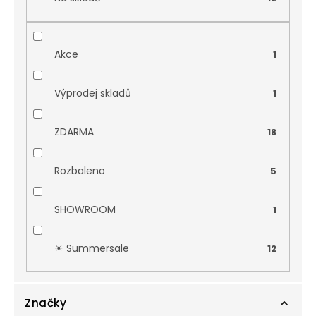
Akce
1
Výprodej skladů
1
ZDARMA
18
Rozbaleno
5
SHOWROOM
1
☀︎ Summersale
12
Značky