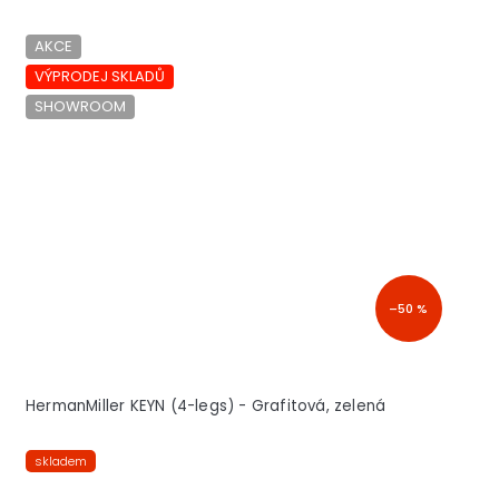
AKCE
VÝPRODEJ SKLADŮ
SHOWROOM
–50 %
HermanMiller KEYN (4-legs) - Grafitová, zelená
skladem