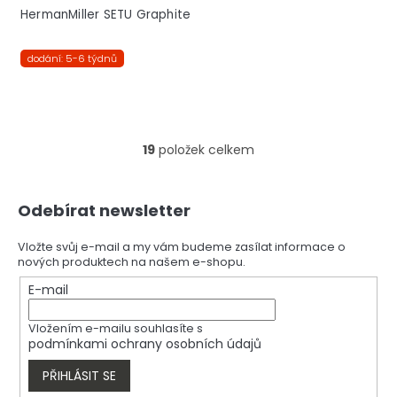
HermanMiller SETU Graphite
dodání: 5-6 týdnů
19
položek celkem
O
v
l
Z
á
Odebírat newsletter
á
d
p
a
a
Vložte svůj e-mail a my vám budeme zasílat informace o
c
nových produktech na našem e-shopu.
t
í
í
E-mail
p
r
v
Vložením e-mailu souhlasíte s
k
podmínkami ochrany osobních údajů
y
v
PŘIHLÁSIT SE
ý