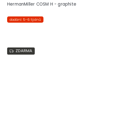
HermanMiller COSM H - graphite
dodání: 5-6 týdnů
ZDARMA