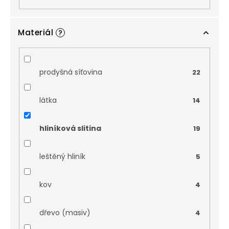
Materiál
?
prodyšná síťovina
22
látka
14
hliníková slitina
19
leštěný hliník
5
kov
4
dřevo (masiv)
4