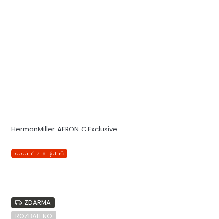
HermanMiller AERON C Exclusive
dodání: 7-8 týdnů
ZDARMA
ROZBALENO