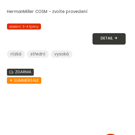
HermanMiller COSM - zvolte provedení
dodání: 3-4 týdny
DETAIL
nízká
střední
vysoká
ZDARMA
☀︎ SUMMERSALE