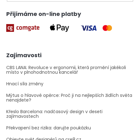
p
i
Přijímáme on-line platby
s
u
Zajímavosti
CBS LANA: Revoluce v ergonomii, která promění jakékoli
místo v plnohodnotnou kancelář
Hnací síla změny
Mýtus o hlavové opěrce: Proč ji na nejlepších židlích světa
nenajdete?
Křeslo Barcelona: nadčasový design v deseti
zajímavostech
Překvapení bez rizika: darujte poukázku
Objevte svět designérů na cre8.cz