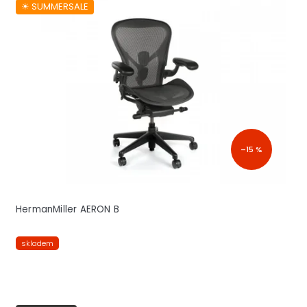
☀︎ SUMMERSALE
–15 %
HermanMiller AERON B
skladem