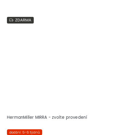
ZDARMA
HermanMiller MIRRA - zvolte provedení
dodání: 5-6 týdnů