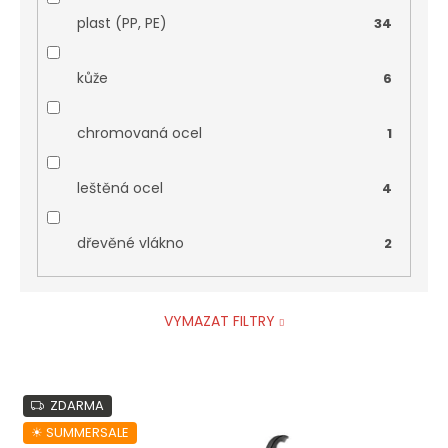
plast (PP, PE)
34
kůže
6
chromovaná ocel
1
leštěná ocel
4
dřevěné vlákno
2
VYMAZAT FILTRY
V
ZDARMA
ý
p
☀︎ SUMMERSALE