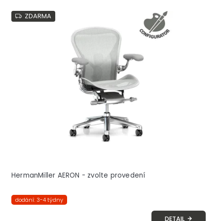
ZDARMA
HermanMiller AERON - zvolte provedení
dodání: 3-4 týdny
DETAIL