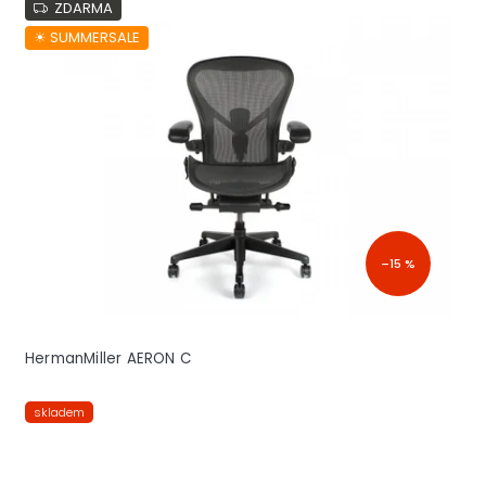
ZDARMA
☀︎ SUMMERSALE
–15 %
HermanMiller AERON C
skladem