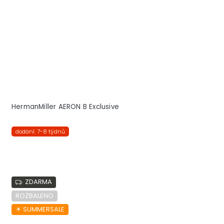
HermanMiller AERON B Exclusive
dodání: 7-8 týdnů
ZDARMA
ROZBALENO
☀︎ SUMMERSALE