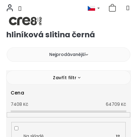
hliníková slitina černá
Přejít
na
obsah
Nejprodávanější
Zavřít filtr
Cena
7408
Kč
64709
Kč
Na skladě
12