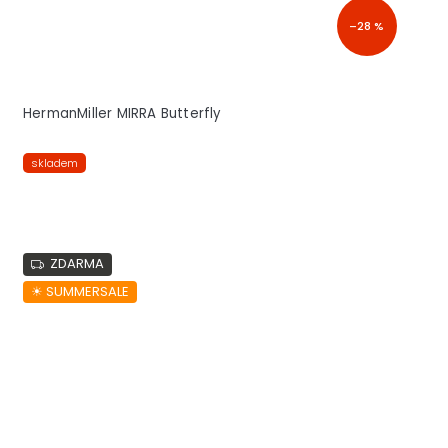
–28 %
HermanMiller MIRRA Butterfly
skladem
ZDARMA
☀︎ SUMMERSALE