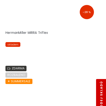
–28 %
HermanMiller MIRRA Triflex
skladem
ZDARMA
ROZBALENO
☀︎ SUMMERSALE
VÝPRODEJ SKLADŮ