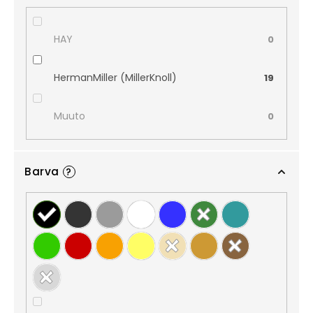
HAY
0
HermanMiller (MillerKnoll)
19
Muuto
0
Barva
?