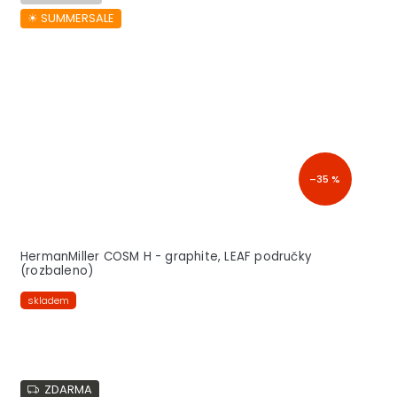
☀︎ SUMMERSALE
–35 %
HermanMiller COSM H - graphite, LEAF područky
(rozbaleno)
skladem
ZDARMA