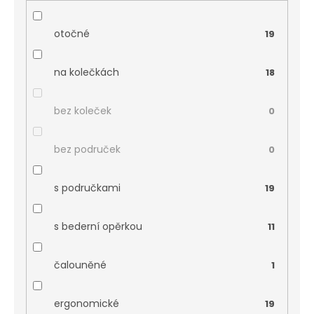
otočné
19
na kolečkách
18
bez koleček
0
bez područek
0
s područkami
19
s bederní opěrkou
11
čalouněné
1
ergonomické
19