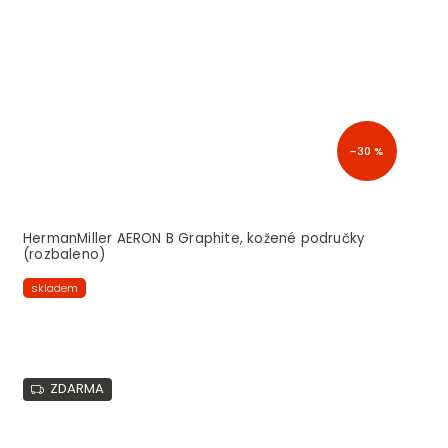
–30 %
HermanMiller AERON B Graphite, kožené područky
(rozbaleno)
skladem
ZDARMA