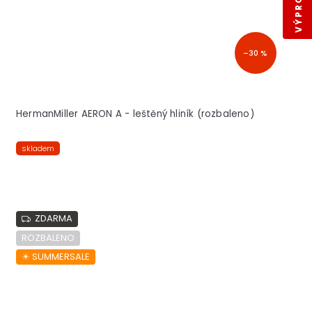
–30 %
HermanMiller AERON A - leštěný hliník (rozbaleno)
skladem
ZDARMA
ROZBALENO
☀︎ SUMMERSALE