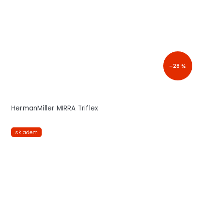
–28 %
HermanMiller MIRRA Triflex
skladem