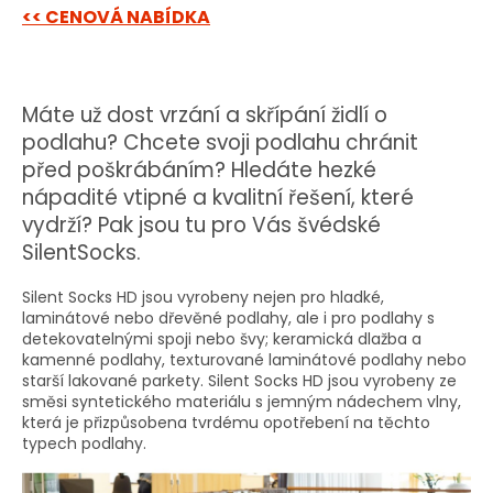
<< CENOVÁ NABÍDKA
Máte už dost vrzání a skřípání židlí o
podlahu? Chcete svoji podlahu chránit
před poškrábáním? Hledáte hezké
nápadité vtipné a kvalitní řešení, které
vydrží? Pak jsou tu pro Vás švédské
SilentSocks.
Silent Socks HD jsou vyrobeny nejen pro hladké,
laminátové nebo dřevěné podlahy, ale i pro podlahy s
detekovatelnými spoji nebo švy; keramická dlažba a
kamenné podlahy, texturované laminátové podlahy nebo
starší lakované parkety. Silent Socks HD jsou vyrobeny ze
směsi syntetického materiálu s jemným nádechem vlny,
která je přizpůsobena tvrdému opotřebení na těchto
typech podlahy.