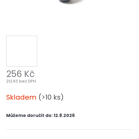
256 Kč
212 Kč bez DPH
Měrná
cena:
Skladem
(>10 ks)
Můžeme doručit do:
12.8.2026