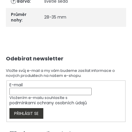
?
Barva
:
světle šedá
Průměr
28-35 mm
nohy
:
Z
Odebírat newsletter
á
p
a
Vložte svůj e-mail a my vám budeme zasílat informace o
nových produktech na našem e-shopu.
t
í
E-mail
Vložením e-mailu souhlasíte s
podmínkami ochrany osobních údajů
PŘIHLÁSIT SE