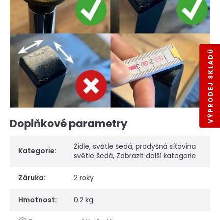
VÝPRODEJ SKLADŮ
Doplňkové parametry
Židle
,
světle šedá
,
prodyšná síťovina
Kategorie
:
světle šedá
,
Zobrazit další kategorie
Záruka
:
2 roky
Hmotnost
:
0.2 kg