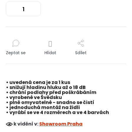
Zeptat se
Hlídat
Sdílet
• uvedená cena je za 1 kus
• snižují hladinu hluku až o 18 dB
• chrání podlahy před poškrábáním
• vyrobené ve Švédsku
• plně omyvatelné - snadno se čistí
• jednoduchá montáž na židli
• vyrábí se ve 4 rozměrech a ve 4 barvách
k vidění v:
Showroom Praha