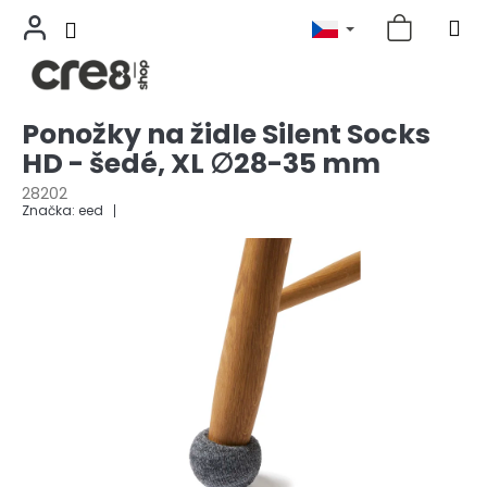
Přejít
Ponožky na židle Silent Socks
na
HD - šedé, XL ∅28-35 mm
obsah
28202
Značka:
eed