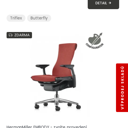
DETAIL
Triflex
Butterfly
ZDARMA
VÝPRODEJ SKLADŮ
HermanMiller EMBODY - zvolte provedení