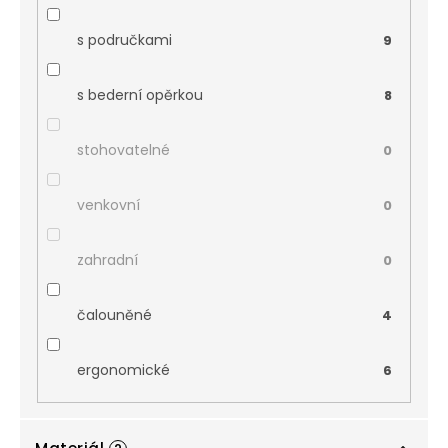
s područkami
9
s bederní opěrkou
8
stohovatelné
0
venkovní
0
zahradní
0
čalouněné
4
ergonomické
6