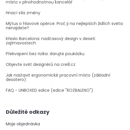
místo v plnohodnotnou kancelář
Hnací síla změny
Mýtus o hlavové opěrce: Proč ji na nejlepších židlích světa
nenajdete?
Křeslo Barcelona: nadčasový design v deseti
zajímavostech
Překvapení bez rizika: darujte poukázku
Objevte svět designérů na cre8.cz
Jak nastavit ergonomické pracovní místo (základní
desatero)
FAQ - UNBOXED edice (edice "ROZBALENO")
Důležité odkazy
Moje objednávka