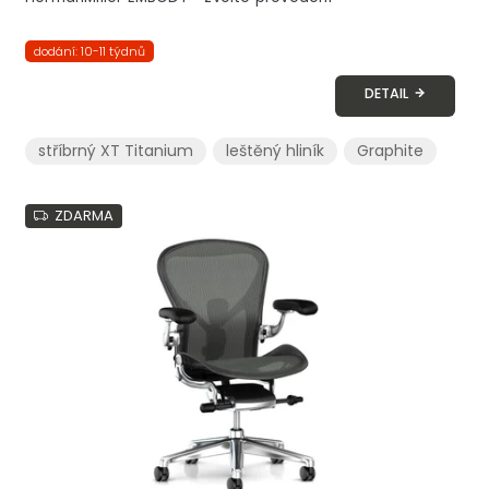
dodání: 10-11 týdnů
DETAIL
stříbrný XT Titanium
leštěný hliník
Graphite
ZDARMA