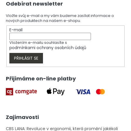
á
Odebírat newsletter
á
d
p
a
a
Vložte svůj e-mail a my vám budeme zasílat informace o
c
nových produktech na našem e-shopu.
t
í
í
E-mail
p
r
v
Vložením e-mailu souhlasíte s
k
podmínkami ochrany osobních údajů
y
v
PŘIHLÁSIT SE
ý
p
i
Přijímáme on-line platby
s
u
Zajímavosti
CBS LANA: Revoluce v ergonomii, která promění jakékoli