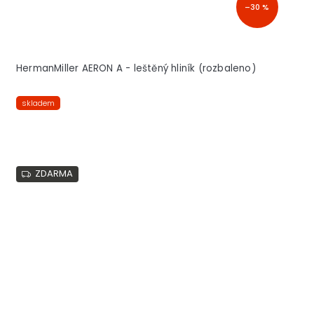
–30 %
HermanMiller AERON A - leštěný hliník (rozbaleno)
skladem
ZDARMA