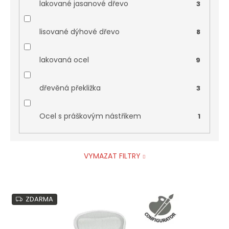
lakované jasanové dřevo
3
lisované dýhové dřevo
8
lakovaná ocel
9
dřevěná překližka
3
Ocel s práškovým nástřikem
1
VYMAZAT FILTRY
V
ZDARMA
ý
p
i