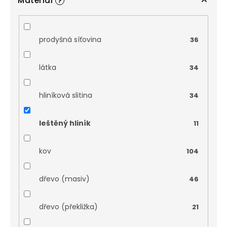
Materiál
?
prodyšná síťovina
36
látka
34
hliníková slitina
34
leštěný hliník
11
kov
104
dřevo (masiv)
46
dřevo (překližka)
21