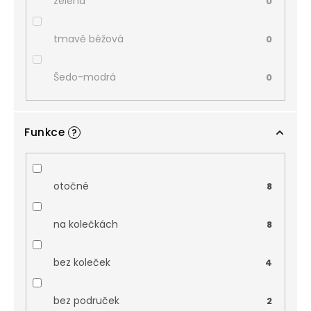
zelená
0
tmavě béžová
0
Šedo-modrá
0
Funkce
?
otočné
8
na kolečkách
8
bez koleček
4
bez područek
2