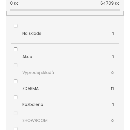
0
Kč
64709
Kč
Na skladě
1
Akce
1
Výprodej skladů
0
ZDARMA
11
Rozbaleno
1
SHOWROOM
0