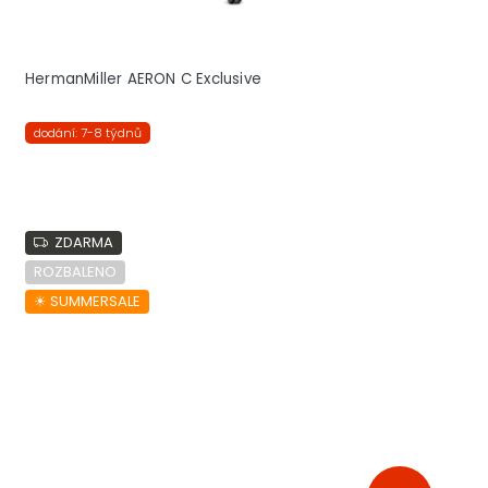
HermanMiller AERON C Exclusive
dodání: 7-8 týdnů
ZDARMA
ROZBALENO
☀︎ SUMMERSALE