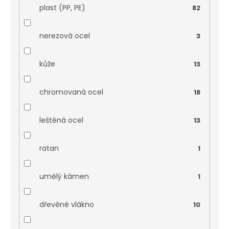
plast (PP, PE)
82
nerezová ocel
3
kůže
13
chromovaná ocel
18
leštěná ocel
13
ratan
1
umělý kámen
1
dřevěné vlákno
10