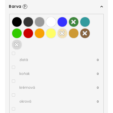
Barva
?
zlatá
0
koňak
0
krémová
0
okrová
0