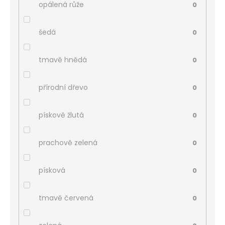
opálená růže
0
šedá
0
tmavě hnědá
0
přírodní dřevo
0
pískově žlutá
0
prachově zelená
0
písková
0
tmavě červená
0