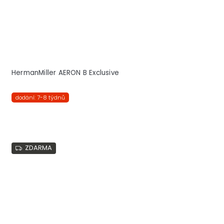
HermanMiller AERON B Exclusive
dodání: 7-8 týdnů
ZDARMA