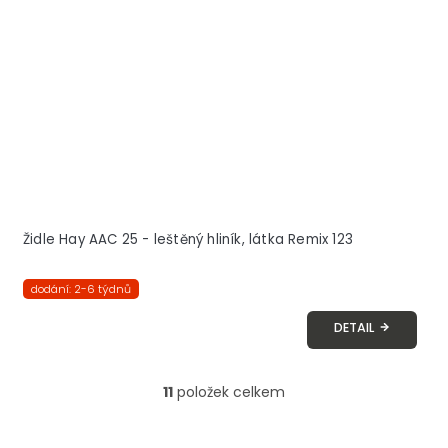
Židle Hay AAC 25 - leštěný hliník, látka Remix 123
dodání: 2-6 týdnů
DETAIL
11
položek celkem
O
v
l
Z