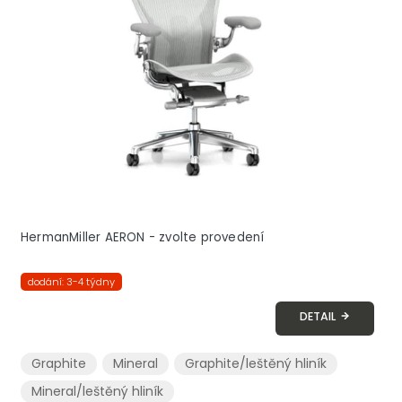
s
p
r
o
d
u
k
t
ů
HermanMiller AERON - zvolte provedení
dodání: 3-4 týdny
DETAIL
Graphite
Mineral
Graphite/leštěný hliník
Mineral/leštěný hliník