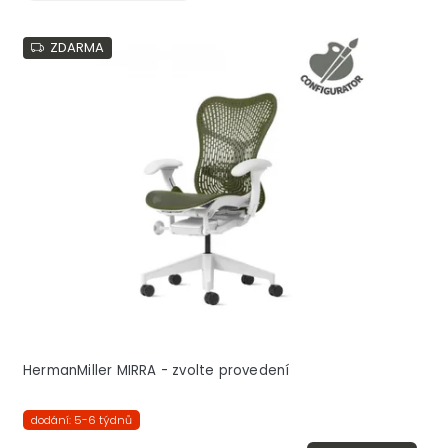
ZDARMA
HermanMiller MIRRA - zvolte provedení
dodání: 5-6 týdnů