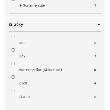
☀︎ Summersale
1
Značky
eed
0
HAY
1
HermanMiller (MillerKnoll)
6
Knoll
4
Muuto
0