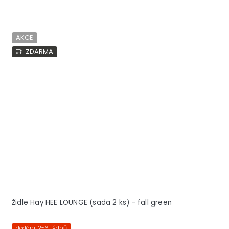
AKCE
ZDARMA
Židle Hay HEE LOUNGE (sada 2 ks) - fall green
dodání: 2-6 týdnů