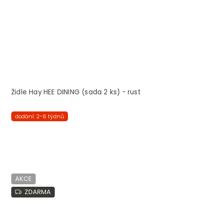
Židle Hay HEE DINING (sada 2 ks) - rust
dodání: 2-6 týdnů
AKCE
ZDARMA