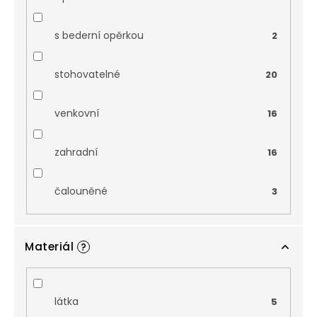
s bederní opěrkou
2
stohovatelné
20
venkovní
16
zahradní
16
čalouněné
3
Materiál
?
látka
5