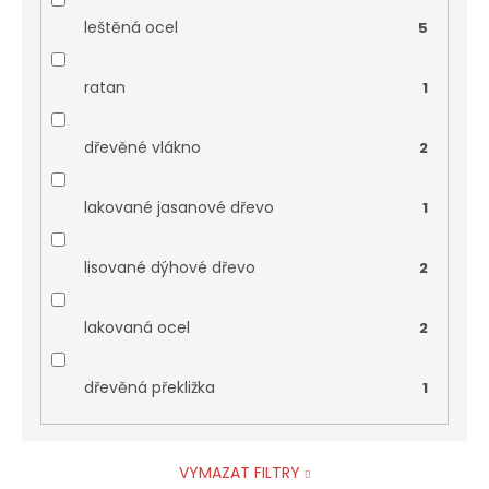
leštěná ocel
5
ratan
1
dřevěné vlákno
2
lakované jasanové dřevo
1
lisované dýhové dřevo
2
lakovaná ocel
2
dřevěná překližka
1
VYMAZAT FILTRY