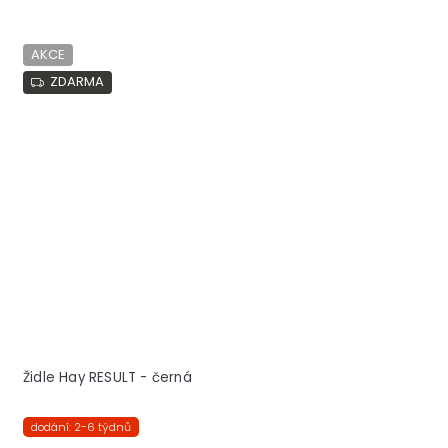
AKCE
ZDARMA
Židle Hay RESULT - černá
dodání: 2-6 týdnů