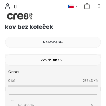
kov bez koleček
Přejít
na
obsah
Nejlevnější
Zavřít filtr
Cena
0
Kč
23543
Kč
Na skladě
0