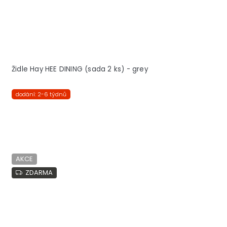
Židle Hay HEE DINING (sada 2 ks) - grey
dodání: 2-6 týdnů
AKCE
ZDARMA