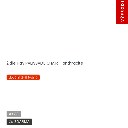
VÝPRODEJ SKLADŮ
Židle Hay PALISSADE CHAIR - anthracite
dodání: 2-6 týdnů
AKCE
ZDARMA