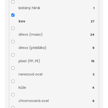
leštěný hliník
1
kov
27
dřevo (masiv)
24
dřevo (překližka)
9
plast (PP, PE)
15
nerezová ocel
2
kůže
4
chromovaná ocel
6