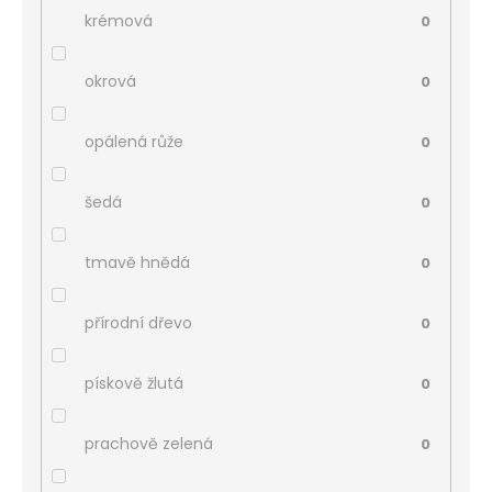
krémová
0
okrová
0
opálená růže
0
šedá
0
tmavě hnědá
0
přírodní dřevo
0
pískově žlutá
0
prachově zelená
0