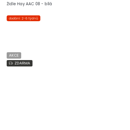
Židle Hay AAC 08 - bílá
dodání: 2-6 týdnů
AKCE
ZDARMA