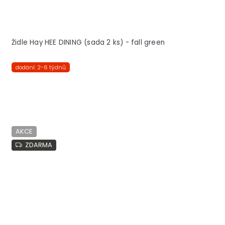
Židle Hay HEE DINING (sada 2 ks) - fall green
dodání: 2-6 týdnů
AKCE
ZDARMA