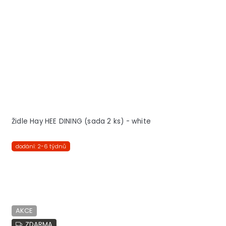
Židle Hay HEE DINING (sada 2 ks) - white
dodání: 2-6 týdnů
AKCE
ZDARMA