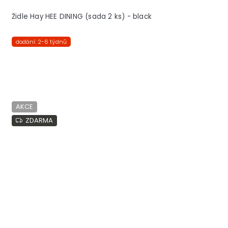
Židle Hay HEE DINING (sada 2 ks) - black
dodání: 2-6 týdnů
AKCE
ZDARMA