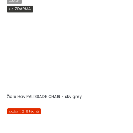
AKCE
ZDARMA
Židle Hay PALISSADE CHAIR - sky grey
dodání: 2-6 týdnů