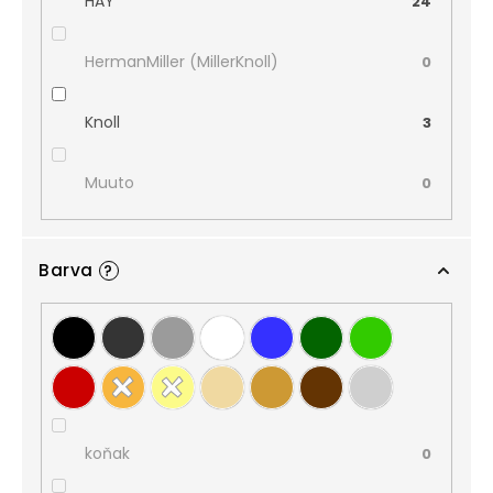
HAY
24
HermanMiller (MillerKnoll)
0
Knoll
3
Muuto
0
Barva
?
koňak
0