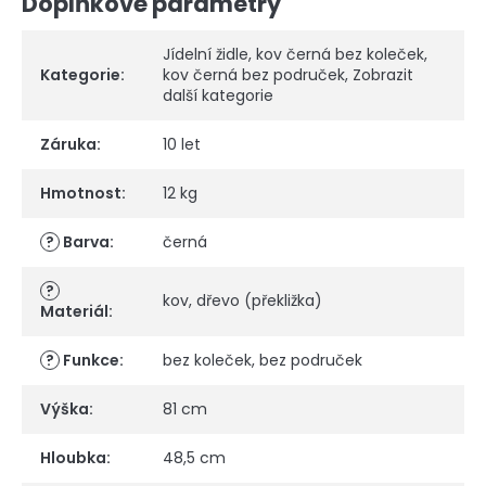
Doplňkové parametry
Jídelní židle
,
kov černá bez koleček
,
Kategorie
:
kov černá bez područek
,
Zobrazit
další kategorie
Záruka
:
10 let
Hmotnost
:
12 kg
?
Barva
:
černá
?
kov
,
dřevo (překližka)
Materiál
:
?
Funkce
:
bez koleček
,
bez područek
Výška
:
81 cm
Hloubka
:
48,5 cm