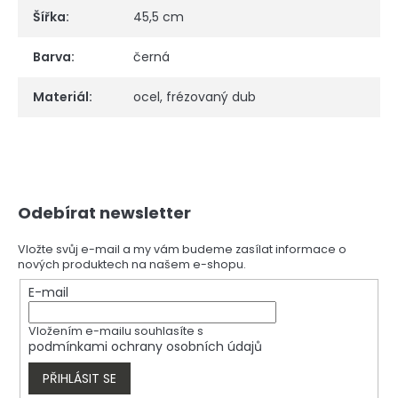
Šířka
:
45,5 cm
Barva
:
černá
Materiál
:
ocel, frézovaný dub
Z
Odebírat newsletter
á
p
a
Vložte svůj e-mail a my vám budeme zasílat informace o
nových produktech na našem e-shopu.
t
í
E-mail
Vložením e-mailu souhlasíte s
podmínkami ochrany osobních údajů
PŘIHLÁSIT SE