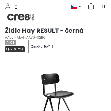
Přejít
Židle Hay RESULT - černá
na
obsah
AA561-A154-AA36-02BC
AKCE
Značka:
HAY
ZDARMA