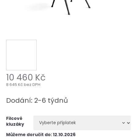
10 460 Kč
8 645 Kč
bez DPH
Měrná
cena:
Dodání: 2-6 týdnů
Filcové
kluzáky
Můžeme doručit do:
12.10.2026