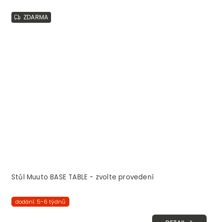
ZDARMA
Stůl Muuto BASE TABLE - zvolte provedení
dodání: 5-6 týdnů