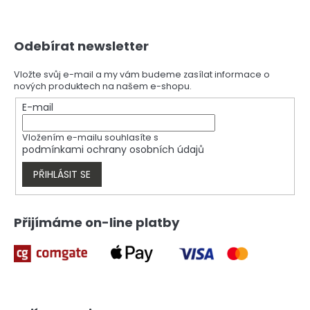
Z
Odebírat newsletter
á
p
a
Vložte svůj e-mail a my vám budeme zasílat informace o
nových produktech na našem e-shopu.
t
í
E-mail
Vložením e-mailu souhlasíte s
podmínkami ochrany osobních údajů
PŘIHLÁSIT SE
Přijímáme on-line platby