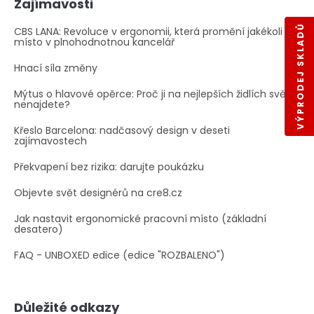
Zajímavosti
VÝPRODEJ SKLADŮ
CBS LANA: Revoluce v ergonomii, která promění jakékoli
místo v plnohodnotnou kancelář
Hnací síla změny
Mýtus o hlavové opěrce: Proč ji na nejlepších židlích světa
nenajdete?
Křeslo Barcelona: nadčasový design v deseti
zajímavostech
Překvapení bez rizika: darujte poukázku
Objevte svět designérů na cre8.cz
Jak nastavit ergonomické pracovní místo (základní
desatero)
FAQ - UNBOXED edice (edice "ROZBALENO")
Důležité odkazy