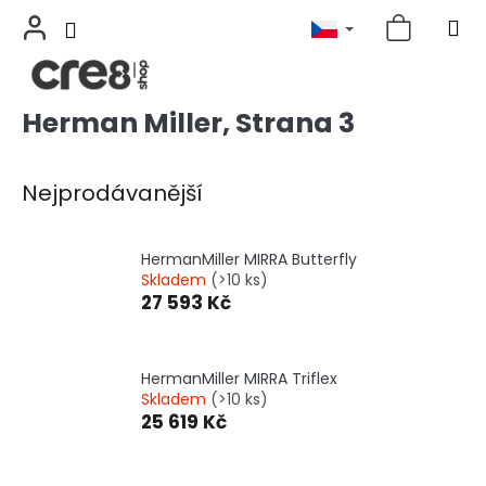
Herman Miller
, Strana 3
Přejít
na
obsah
Nejprodávanější
HermanMiller MIRRA Butterfly
Skladem
(>10 ks)
27 593 Kč
HermanMiller MIRRA Triflex
Skladem
(>10 ks)
25 619 Kč