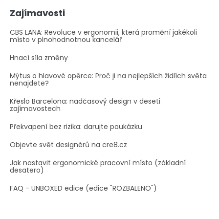
Zajímavosti
CBS LANA: Revoluce v ergonomii, která promění jakékoli
místo v plnohodnotnou kancelář
Hnací síla změny
Mýtus o hlavové opěrce: Proč ji na nejlepších židlích světa
nenajdete?
Křeslo Barcelona: nadčasový design v deseti
zajímavostech
Překvapení bez rizika: darujte poukázku
Objevte svět designérů na cre8.cz
Jak nastavit ergonomické pracovní místo (základní
desatero)
FAQ - UNBOXED edice (edice "ROZBALENO")