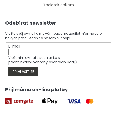
1
položek celkem
O
v
l
Z
á
Odebírat newsletter
á
d
p
a
a
Vložte svůj e-mail a my vám budeme zasílat informace o
c
nových produktech na našem e-shopu.
t
í
í
E-mail
p
r
v
Vložením e-mailu souhlasíte s
k
podmínkami ochrany osobních údajů
y
v
PŘIHLÁSIT SE
ý
p
i
Přijímáme on-line platby
s
u