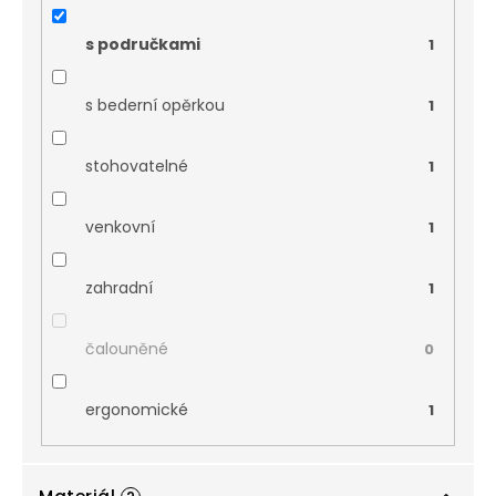
s područkami
1
s bederní opěrkou
1
stohovatelné
1
venkovní
1
zahradní
1
čalouněné
0
ergonomické
1