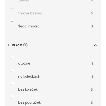
zelená
0
tmavě béžová
0
Šedo-modrá
1
Funkce
?
otočné
1
na kolečkách
1
bez koleček
3
bez područek
3