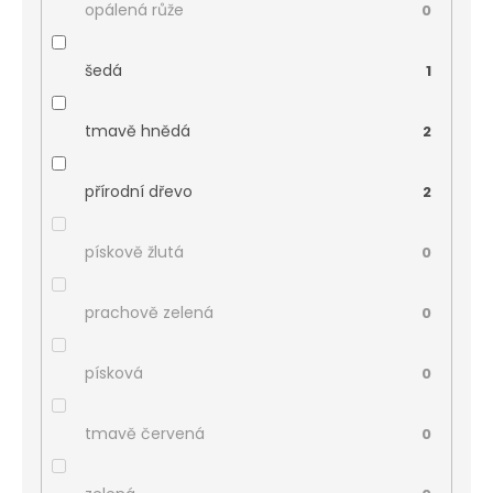
opálená růže
0
šedá
1
tmavě hnědá
2
přírodní dřevo
2
pískově žlutá
0
prachově zelená
0
písková
0
tmavě červená
0