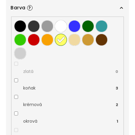
Barva
?
zlatá
0
koňak
3
krémová
2
okrová
1