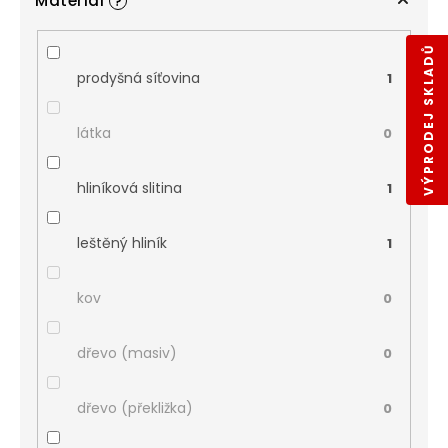
Materiál
?
VÝPRODEJ SKLADŮ
prodyšná síťovina
1
látka
0
hliníková slitina
1
leštěný hliník
1
kov
0
dřevo (masiv)
0
dřevo (překližka)
0