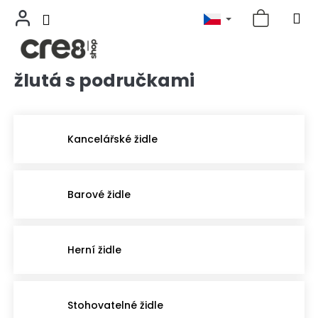
žlutá s područkami
Přejít
na
obsah
Kancelářské židle
Barové židle
Herní židle
Stohovatelné židle