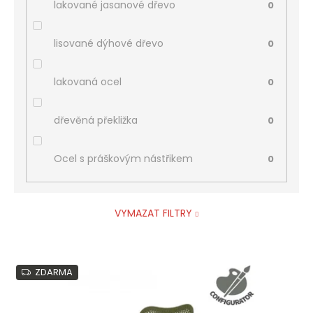
lakované jasanové dřevo
0
lisované dýhové dřevo
0
lakovaná ocel
0
dřevěná překližka
0
Ocel s práškovým nástřikem
0
VYMAZAT FILTRY
V
ZDARMA
ý
p
i