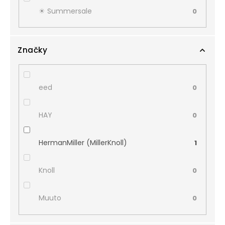
☀︎ Summersale
0
Značky
eed
0
HAY
0
HermanMiller (MillerKnoll)
1
Knoll
0
Muuto
0