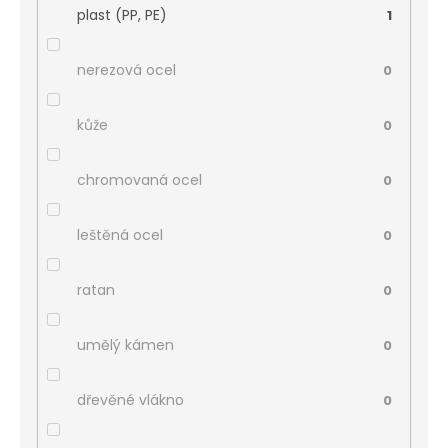
plast (PP, PE)
1
nerezová ocel
0
kůže
0
chromovaná ocel
0
leštěná ocel
0
ratan
0
umělý kámen
0
dřevěné vlákno
0