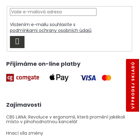
p
a
t
í
Vložením e-mailu souhlasíte s
podmínkami ochrany osobních údajů
PŘIHLÁSIT
SE
Přijímáme on-line platby
VÝPRODEJ SKLADŮ
Zajímavosti
CBS LANA: Revoluce v ergonomii, která promění jakékoli
místo v plnohodnotnou kancelář
Hnací síla změny