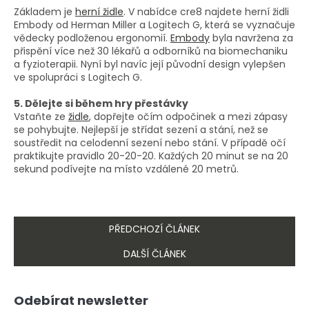
Základem je
herní židle
. V nabídce cre8 najdete herní židli
Embody od Herman Miller a Logitech G, která se vyznačuje
vědecky podloženou ergonomií.
Embody
byla navržena za
přispění více než 30 lékařů a odborníků na biomechaniku
a fyzioterapii. Nyní byl navíc její původní design vylepšen
ve spolupráci s Logitech G.
5. Dělejte si během hry přestávky
Vstaňte ze
židle
, dopřejte očím odpočinek a mezi zápasy
se pohybujte. Nejlepší je střídat sezení a stání, než se
soustředit na celodenní sezení nebo stání. V případě očí
praktikujte pravidlo 20-20-20. Každých 20 minut se na 20
sekund podívejte na místo vzdálené 20 metrů.
PŘEDCHOZÍ ČLÁNEK
DALŠÍ ČLÁNEK
Z
Odebírat newsletter
á