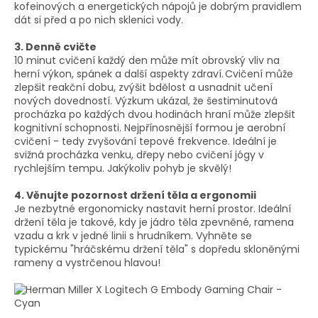
kofeinových a energetických nápojů je dobrým pravidlem
dát si před a po nich sklenici vody.
3. Denně cvičte
10 minut cvičení každý den může mít obrovský vliv na
herní výkon, spánek a další aspekty zdraví.
Cvičení může
zlepšit reakční dobu, zvýšit bdělost a usnadnit učení
nových dovedností. Výzkum ukázal, že šestiminutová
procházka po každých dvou hodinách hraní může zlepšit
kognitivní schopnosti. Nejpřínosnější formou je aerobní
cvičení - tedy zvyšování tepové frekvence. Ideální je
svižná procházka venku, dřepy nebo cvičení jógy v
rychlejším tempu. Jakýkoliv pohyb je skvělý!
4. Věnujte pozornost držení těla a ergonomii
Je nezbytné ergonomicky nastavit herní prostor. Ideální
držení těla je takové, kdy je jádro těla zpevněné, ramena
vzadu a krk v jedné linii s hrudníkem. Vyhněte se
typickému "hráčskému držení těla" s dopředu skloněnými
rameny a vystrčenou hlavou!