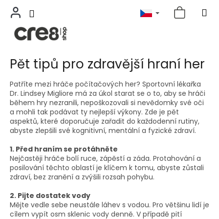
Přejít
Pět tipů pro zdravější hraní her
na
obsah
Patříte mezi hráče počítačových her? Sportovní lékařka
Dr. Lindsey Migliore má za úkol starat se o to, aby se hráči
během hry nezranili, nepoškozovali si nevědomky své oči
a mohli tak podávat ty nejlepší výkony. Zde je pět
aspektů, které doporučuje zařadit do každodenní rutiny,
abyste zlepšili své kognitivní, mentální a fyzické zdraví.
1. Před hraním se protáhněte
Nejčastěji hráče bolí ruce, zápěstí a záda. Protahování a
posilování těchto oblastí je klíčem k tomu, abyste zůstali
zdraví, bez zranění a zvýšili rozsah pohybu.
2. Pijte dostatek vody
Mějte vedle sebe neustále láhev s vodou. Pro většinu lidí je
cílem vypít osm sklenic vody denně. V případě pití