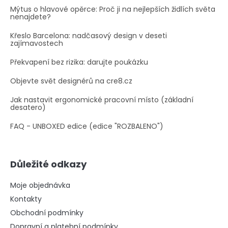
Mýtus o hlavové opěrce: Proč ji na nejlepších židlích světa
nenajdete?
Křeslo Barcelona: nadčasový design v deseti
zajímavostech
Překvapení bez rizika: darujte poukázku
Objevte svět designérů na cre8.cz
Jak nastavit ergonomické pracovní místo (základní
desatero)
FAQ - UNBOXED edice (edice "ROZBALENO")
Důležité odkazy
Moje objednávka
Kontakty
Obchodní podmínky
Dopravní a platební podmínky