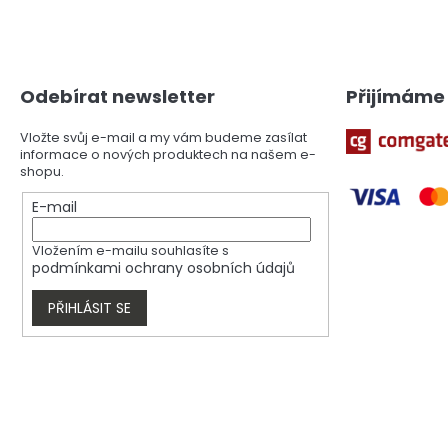
Z
á
p
a
Odebírat newsletter
Přijímáme 
t
í
Vložte svůj e-mail a my vám budeme zasílat
informace o nových produktech na našem e-
shopu.
E-mail
Vložením e-mailu souhlasíte s
podmínkami ochrany osobních údajů
PŘIHLÁSIT SE