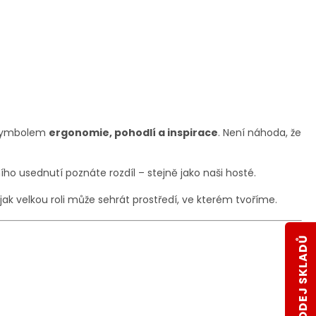
u symbolem
ergonomie, pohodlí a inspirace
. Není náhoda, že
ího usednutí poznáte rozdíl – stejně jako naši hosté.
jak velkou roli může sehrát prostředí, ve kterém tvoříme.
VÝPRODEJ SKLADŮ