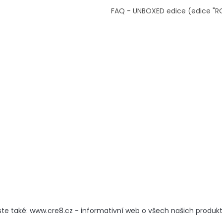
FAQ - UNBOXED edice (edice "R
ste také: www.cre8.cz - informativní web o všech našich produk