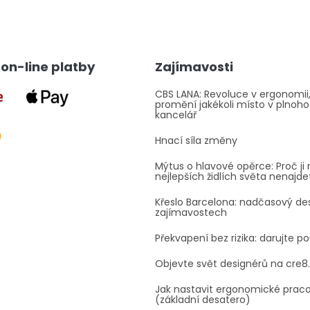
on-line platby
Zajímavosti
CBS LANA: Revoluce v ergonomii,
promění jakékoli místo v plnoh
kancelář
Hnací síla změny
Mýtus o hlavové opěrce: Proč ji 
nejlepších židlích světa nenajde
Křeslo Barcelona: nadčasový des
zajímavostech
Překvapení bez rizika: darujte p
Objevte svět designérů na cre8
Jak nastavit ergonomické prac
(základní desatero)