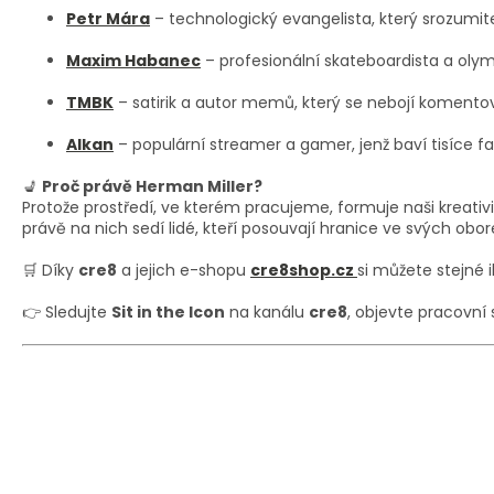
Petr Mára
– technologický evangelista, který srozumit
Maxim Habanec
– profesionální skateboardista a olym
TMBK
– satirik a autor memů, který se nebojí komentov
Alkan
– populární streamer a gamer, jenž baví tisíce f
💺
Proč právě Herman Miller?
Protože prostředí, ve kterém pracujeme, formuje naši kreativ
právě na nich sedí lidé, kteří posouvají hranice ve svých obor
🛒 Díky
cre8
a jejich e-shopu
cre8shop.cz
si můžete stejné 
👉 Sledujte
Sit in the Icon
na kanálu
cre8
, objevte pracovní 