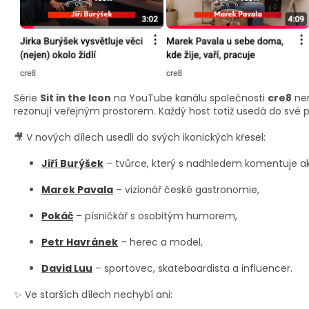
Série
Sit in the Icon
na YouTube kanálu společnosti
cre8
nen
rezonují veřejným prostorem. Každý host totiž usedá do své pr
🎥 V nových dílech usedli do svých ikonických křesel:
Jiří Burýšek
– tvůrce, který s nadhledem komentuje ak
Marek Pavala
– vizionář české gastronomie,
Pokáč
– písničkář s osobitým humorem,
Petr Havránek
– herec a model,
David Luu
– sportovec, skateboardista a influencer.
✨ Ve starších dílech nechybí ani: