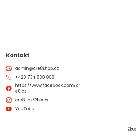
Kontakt
admin
@
cre8shop.cz
+420 734 808 808
https://www.facebook.com/cr
e8.cz
cre8_cz/?hl=cs
YouTube
Zku