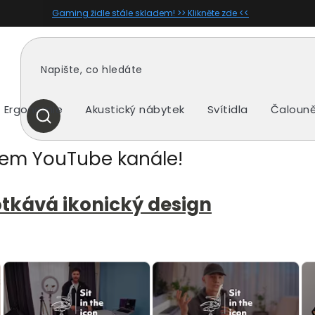
Gaming židle stále skladem! >> Klikněte zde <<
Ergonomie
Akustický nábytek
Svítidla
Čalouně
HLEDAT
ašem YouTube kanále!
potkává ikonický design