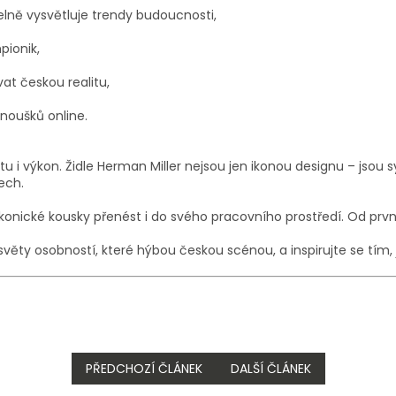
elně vysvětluje trendy budoucnosti,
pionik,
at českou realitu,
anoušků online.
itu i výkon. Židle Herman Miller nejsou jen ikonou designu – jso
ech.
ikonické kousky přenést i do svého pracovního prostředí. Od prvn
světy osobností, které hýbou českou scénou, a inspirujte se tím, 
PŘEDCHOZÍ ČLÁNEK
DALŠÍ ČLÁNEK