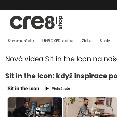
Přejít
na
obsah
SummerSale
UNBOXED edice
Židle
Stoly
Nová videa Sit in the Icon na n
Sit in the Icon: když inspirace 