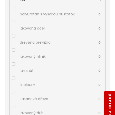
sklo
1
polyuretan s vysokou hustotou
0
lakovaná ocel
0
dřevěná překližka
0
lakovaný hliník
0
laminát
0
linoleum
0
VÝPRODEJ SKLADŮ
Jasanové dřevo
0
lakovaný dub
0