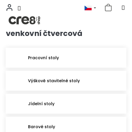
venkovní čtvercová
Přejít
na
obsah
Pracovní stoly
Výškově stavitelné stoly
Jídelní stoly
Barové stoly