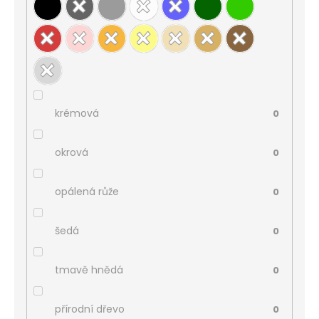
krémová
0
okrová
0
opálená růže
0
šedá
0
tmavě hnědá
0
přírodní dřevo
0