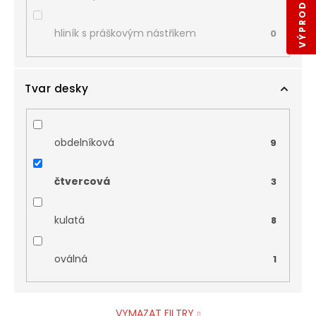
hliník s práškovým nástřikem
0
Tvar desky
obdelníková
9
čtvercová
3
kulatá
8
oválná
1
VYMAZAT FILTRY