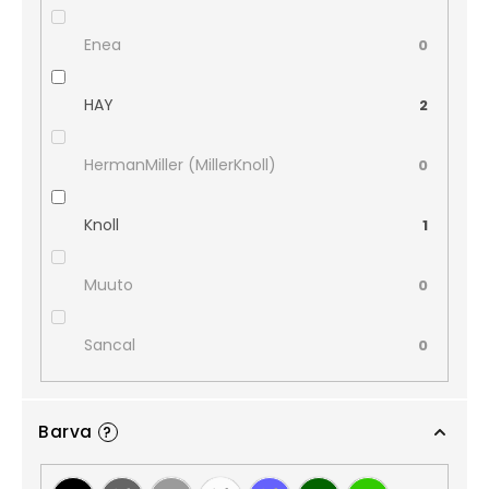
Enea
0
HAY
2
HermanMiller (MillerKnoll)
0
Knoll
1
Muuto
0
Sancal
0
Barva
?