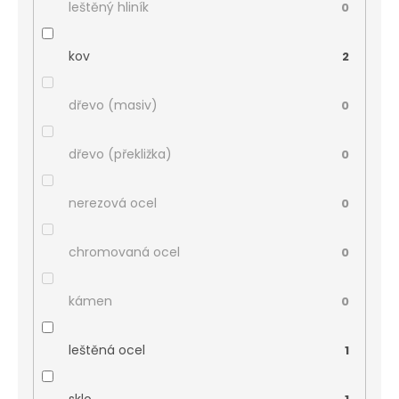
leštěný hliník
0
kov
2
dřevo (masiv)
0
dřevo (překližka)
0
nerezová ocel
0
chromovaná ocel
0
kámen
0
leštěná ocel
1