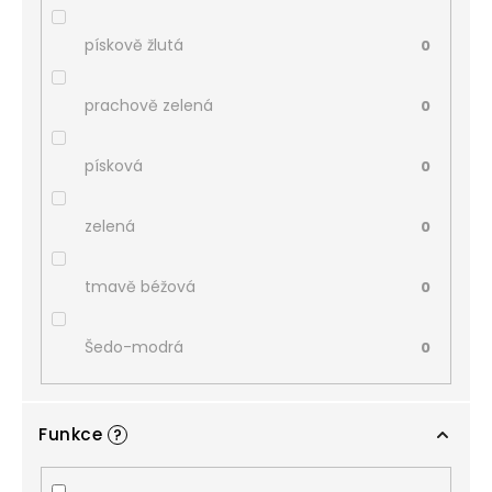
pískově žlutá
0
prachově zelená
0
písková
0
zelená
0
tmavě béžová
0
Šedo-modrá
0
Funkce
?