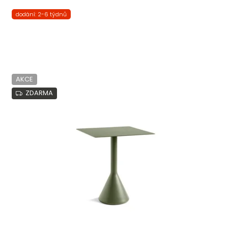
dodání: 2-6 týdnů
AKCE
ZDARMA