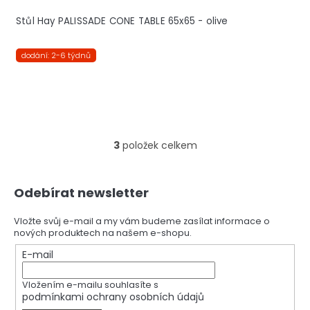
Stůl Hay PALISSADE CONE TABLE 65x65 - olive
dodání: 2-6 týdnů
3
položek celkem
O
v
l
Z
á
Odebírat newsletter
á
d
p
a
a
Vložte svůj e-mail a my vám budeme zasílat informace o
c
nových produktech na našem e-shopu.
t
í
í
E-mail
p
r
v
Vložením e-mailu souhlasíte s
k
podmínkami ochrany osobních údajů
y