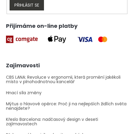
v
PŘIHLÁSIT SE
ý
p
i
Přijímáme on-line platby
s
u
Zajímavosti
CBS LANA: Revoluce v ergonomii, která promění jakékoli
místo v plnohodnotnou kancelář
Hnací síla změny
Mýtus o hlavové opěrce: Proč ji na nejlepších židlích světa
nenajdete?
Křeslo Barcelona: nadčasový design v deseti
zajímavostech