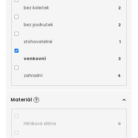
bez koleček
2
bez područek
2
stohovatelné
1
venkovní
3
zahradní
4
Materiál
?
hliníková slitina
0