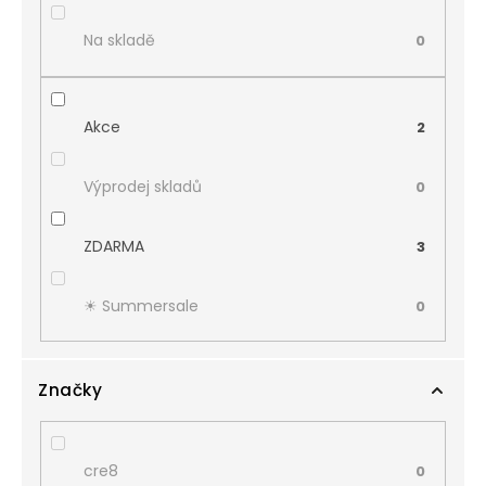
Na skladě
0
Akce
2
Výprodej skladů
0
ZDARMA
3
☀︎ Summersale
0
Značky
cre8
0