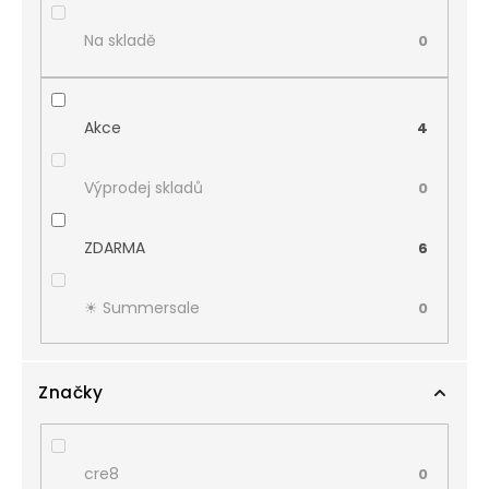
Na skladě
0
Akce
4
Výprodej skladů
0
ZDARMA
6
☀︎ Summersale
0
Značky
cre8
0