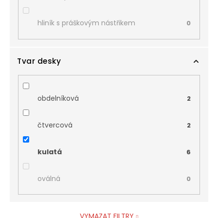
hliník s práškovým nástřikem
0
Tvar desky
obdelníková
2
čtvercová
2
kulatá
6
oválná
0
VYMAZAT FILTRY