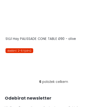
Stůl Hay PALISSADE CONE TABLE Ø90 - olive
dodání: 2-6 týdnů
6
položek celkem
O
v
l
Z
á
Odebírat newsletter
á
d
p
a