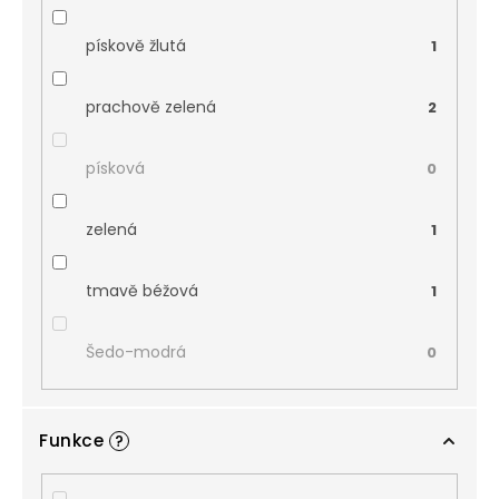
pískově žlutá
1
prachově zelená
2
písková
0
zelená
1
tmavě béžová
1
Šedo-modrá
0
Funkce
?