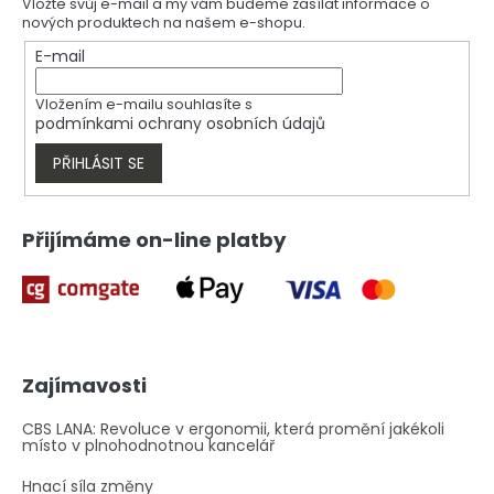
a
Vložte svůj e-mail a my vám budeme zasílat informace o
c
nových produktech na našem e-shopu.
t
í
í
E-mail
p
r
v
Vložením e-mailu souhlasíte s
k
podmínkami ochrany osobních údajů
y
v
PŘIHLÁSIT SE
ý
p
i
Přijímáme on-line platby
s
u
Zajímavosti
CBS LANA: Revoluce v ergonomii, která promění jakékoli
místo v plnohodnotnou kancelář
Hnací síla změny