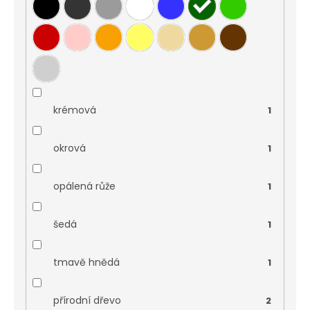
krémová
1
okrová
1
opálená růže
1
šedá
1
tmavě hnědá
1
přírodní dřevo
2