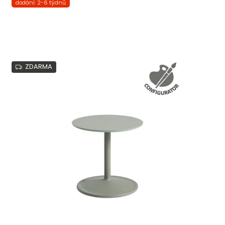
dodání: 2-6 týdnů
ZDARMA