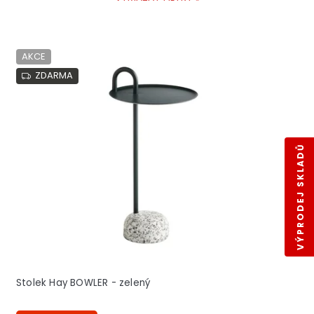
V
AKCE
ý
p
ZDARMA
i
s
p
r
VÝPRODEJ SKLADŮ
o
d
u
k
t
ů
Stolek Hay BOWLER - zelený