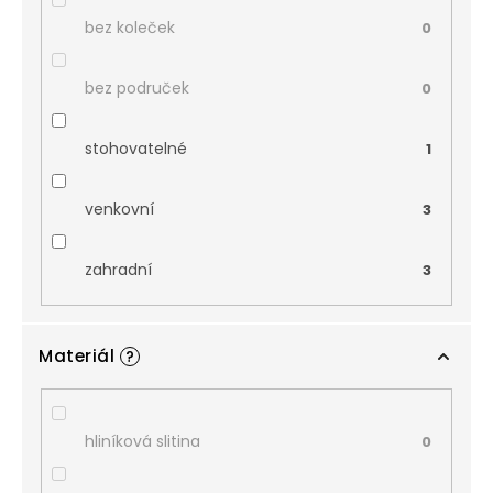
bez koleček
0
bez područek
0
stohovatelné
1
venkovní
3
zahradní
3
Materiál
?
hliníková slitina
0