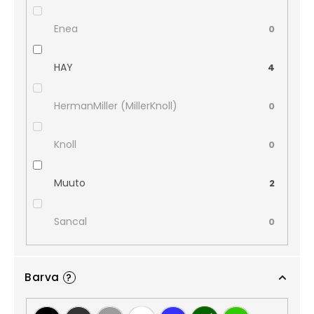
Enea
0
HAY
4
HermanMiller (MillerKnoll)
0
Knoll
0
Muuto
2
Sancal
0
Barva
?