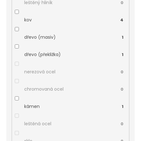
leštěný hliník
0
kov
4
dřevo (masiv)
1
dřevo (překližka)
1
nerezová ocel
0
chromovaná ocel
0
kámen
1
leštěná ocel
0