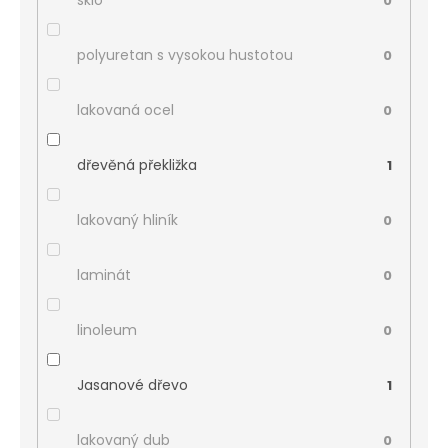
sklo
0
polyuretan s vysokou hustotou
0
lakovaná ocel
0
dřevěná překližka
1
lakovaný hliník
0
laminát
0
linoleum
0
Jasanové dřevo
1
lakovaný dub
0