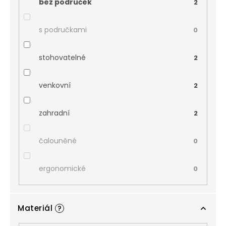
bez područek
2
s područkami
0
stohovatelné
2
venkovní
2
zahradní
2
čalouněné
0
ergonomické
0
Materiál
?