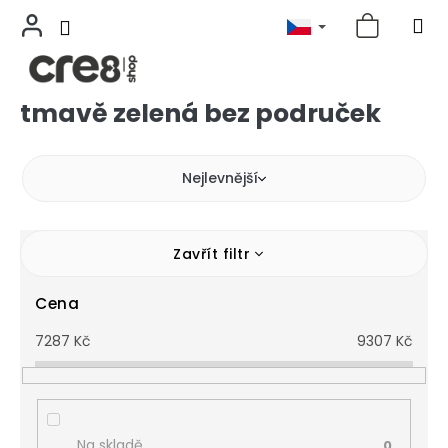
tmavě zelená bez područek
Přejít
na
obsah
Nejlevnější
Zavřít filtr
Cena
7287
Kč
9307
Kč
Na skladě
0