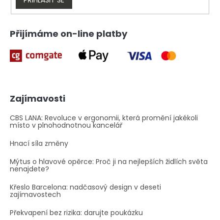
v
ý
p
i
Přijímáme on-line platby
s
u
Zajímavosti
CBS LANA: Revoluce v ergonomii, která promění jakékoli
místo v plnohodnotnou kancelář
Hnací síla změny
Mýtus o hlavové opěrce: Proč ji na nejlepších židlích světa
nenajdete?
Křeslo Barcelona: nadčasový design v deseti
zajímavostech
Překvapení bez rizika: darujte poukázku