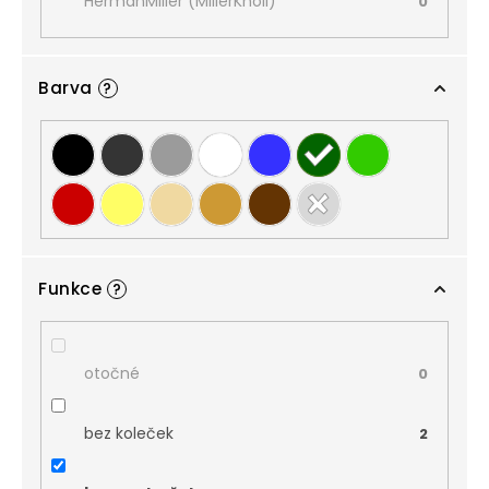
HermanMiller (MillerKnoll)
0
Barva
?
Funkce
?
otočné
0
bez koleček
2