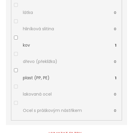
látka
0
hliníková slitina
0
kov
1
dřevo (překližka)
0
plast (PP, PE)
1
lakovaná ocel
0
Ocel s práškovým nástřikem
0