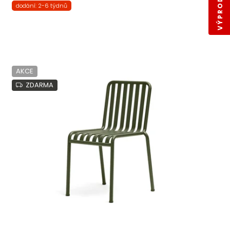
dodání: 2-6 týdnů
AKCE
ZDARMA