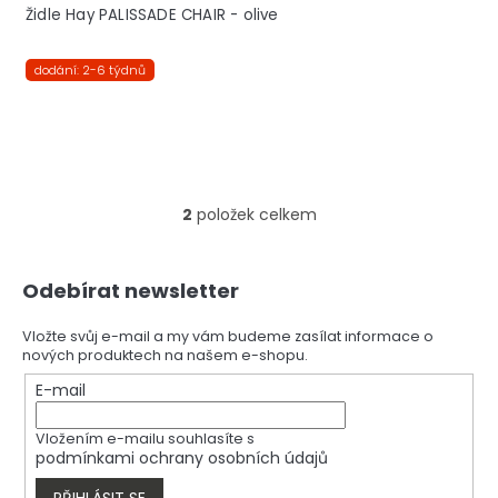
Židle Hay PALISSADE CHAIR - olive
dodání: 2-6 týdnů
2
položek celkem
O
v
l
Z
á
Odebírat newsletter
á
d
p
a
a
Vložte svůj e-mail a my vám budeme zasílat informace o
c
nových produktech na našem e-shopu.
t
í
í
E-mail
p
r
v
Vložením e-mailu souhlasíte s
k
podmínkami ochrany osobních údajů
y
PŘIHLÁSIT SE