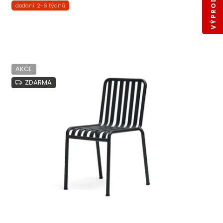
dodání: 2-6 týdnů
AKCE
ZDARMA