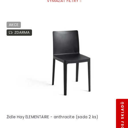
VYMAZAT FILTRY
V
AKCE
ý
p
ZDARMA
i
s
p
r
o
d
u
k
t
ů
VÝPRODEJ SKLADŮ
Židle Hay ÉLEMENTAIRE - anthracite (sada 2 ks)