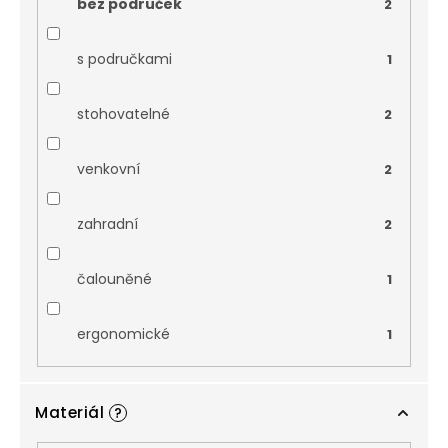
bez područek
2
s područkami
1
stohovatelné
2
venkovní
2
zahradní
2
čalouněné
1
ergonomické
1
Materiál
?