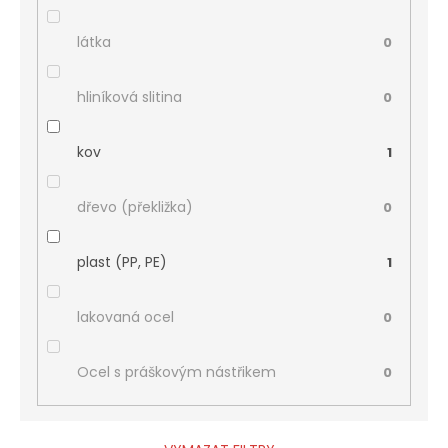
látka
0
hliníková slitina
0
kov
1
dřevo (překližka)
0
plast (PP, PE)
1
lakovaná ocel
0
Ocel s práškovým nástřikem
0