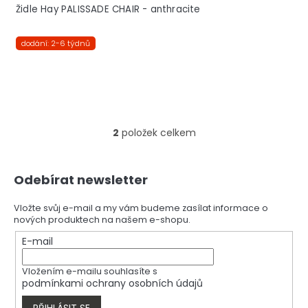
Židle Hay PALISSADE CHAIR - anthracite
dodání: 2-6 týdnů
2
položek celkem
O
v
l
Z
á
Odebírat newsletter
á
d
p
a
a
Vložte svůj e-mail a my vám budeme zasílat informace o
c
nových produktech na našem e-shopu.
t
í
í
E-mail
p
r
v
Vložením e-mailu souhlasíte s
k
podmínkami ochrany osobních údajů
y
PŘIHLÁSIT SE