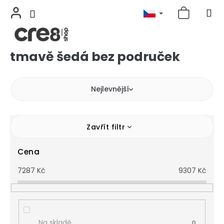
tmavě šedá bez područek
Přejít
na
obsah
Nejlevnější
Zavřít filtr
Cena
7287
Kč
9307
Kč
Na skladě
0