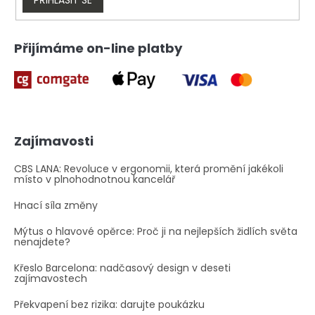
v
ý
p
i
Přijímáme on-line platby
s
u
Zajímavosti
CBS LANA: Revoluce v ergonomii, která promění jakékoli
místo v plnohodnotnou kancelář
Hnací síla změny
Mýtus o hlavové opěrce: Proč ji na nejlepších židlích světa
nenajdete?
Křeslo Barcelona: nadčasový design v deseti
zajímavostech
Překvapení bez rizika: darujte poukázku