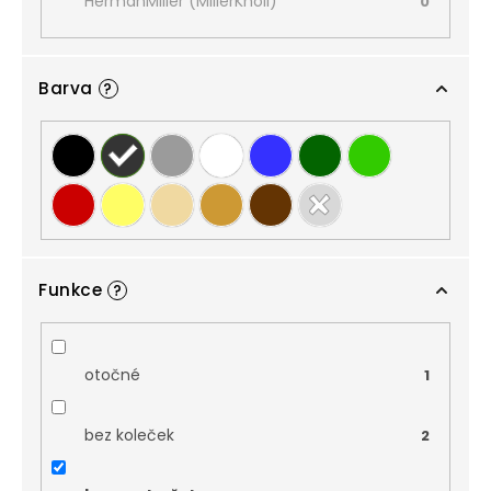
HermanMiller (MillerKnoll)
0
Barva
?
Funkce
?
otočné
1
bez koleček
2