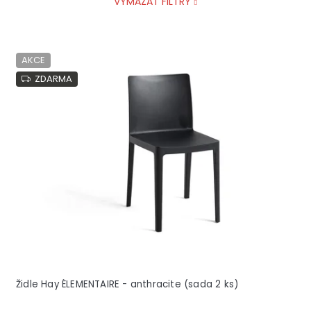
VYMAZAT FILTRY
V
AKCE
ý
p
ZDARMA
i
s
p
r
o
d
u
k
t
ů
Židle Hay ÉLEMENTAIRE - anthracite (sada 2 ks)