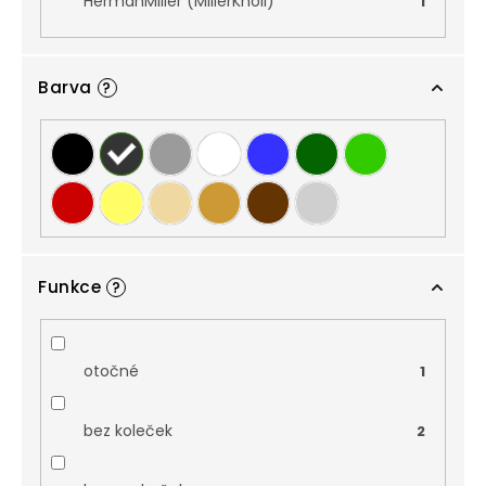
HermanMiller (MillerKnoll)
1
Barva
?
Funkce
?
otočné
1
bez koleček
2