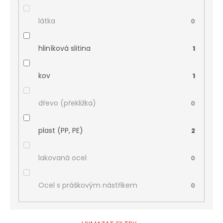
látka
0
hliníková slitina
1
kov
1
dřevo (překližka)
0
plast (PP, PE)
2
lakovaná ocel
0
Ocel s práškovým nástřikem
0