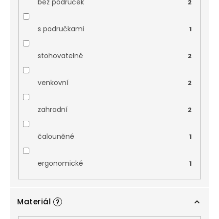
bez područek
2
s područkami
1
stohovatelné
2
venkovní
2
zahradní
2
čalouněné
1
ergonomické
1
Materiál
?