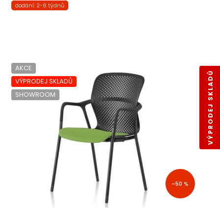
dodání: 2-6 týdnů
AKCE
VÝPRODEJ SKLADŮ
VÝPRODEJ SKLADŮ
SHOWROOM
–50 %