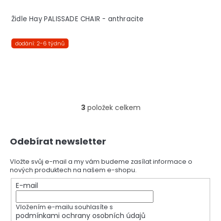
Židle Hay PALISSADE CHAIR - anthracite
dodání: 2-6 týdnů
3
položek celkem
O
v
l
Z
á
Odebírat newsletter
á
d
p
a
a
Vložte svůj e-mail a my vám budeme zasílat informace o
c
nových produktech na našem e-shopu.
t
í
í
E-mail
p
r
v
Vložením e-mailu souhlasíte s
k
podmínkami ochrany osobních údajů