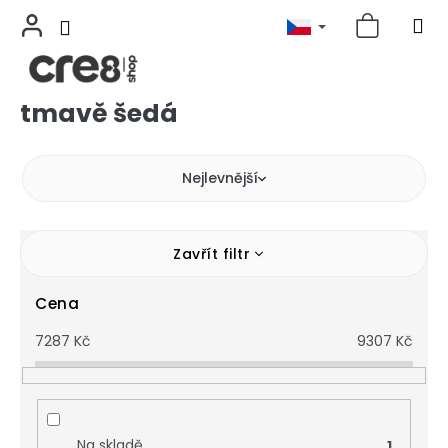
tmavě šedá
Přejít
na
obsah
Nejlevnější
Zavřít filtr
Cena
7287
Kč
9307
Kč
Na skladě
1