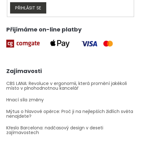
y
v
PŘIHLÁSIT SE
ý
p
i
Přijímáme on-line platby
s
u
Zajímavosti
CBS LANA: Revoluce v ergonomii, která promění jakékoli
místo v plnohodnotnou kancelář
Hnací síla změny
Mýtus o hlavové opěrce: Proč ji na nejlepších židlích světa
nenajdete?
Křeslo Barcelona: nadčasový design v deseti
zajímavostech