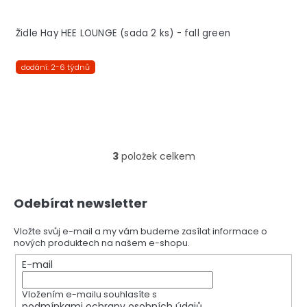
Židle Hay HEE LOUNGE (sada 2 ks) - fall green
dodání: 2-6 týdnů
3
položek celkem
O
v
l
Z
á
Odebírat newsletter
á
d
p
a
a
Vložte svůj e-mail a my vám budeme zasílat informace o
c
nových produktech na našem e-shopu.
t
í
í
E-mail
p
r
v
Vložením e-mailu souhlasíte s
k
podmínkami ochrany osobních údajů