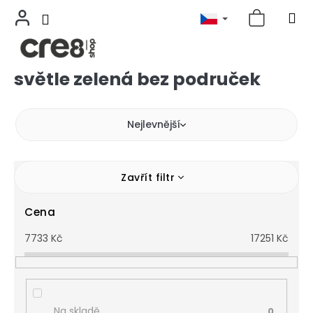
světle zelená bez područek
Přejít
na
obsah
Nejlevnější
Zavřít filtr
Cena
7733
Kč
17251
Kč
Na skladě
0