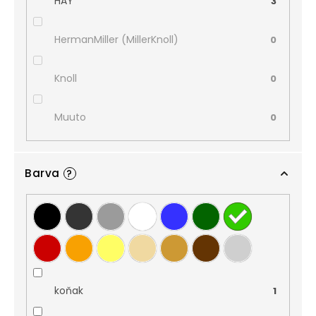
HAY
3
HermanMiller (MillerKnoll)
0
Knoll
0
Muuto
0
Barva
?
koňak
1