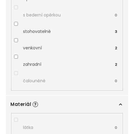
s bederní opěrkou
0
stohovatelné
3
venkovní
2
zahradní
2
čalouněné
0
Materiál
?
látka
0