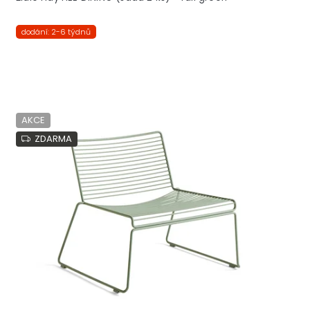
dodání: 2-6 týdnů
AKCE
ZDARMA