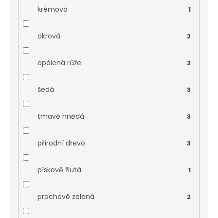
krémová
1
okrová
2
opálená růže
2
šedá
3
tmavě hnědá
3
přírodní dřevo
3
pískově žlutá
1
prachově zelená
2