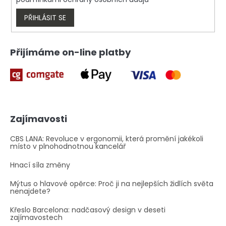
y
v
PŘIHLÁSIT SE
ý
p
i
Přijímáme on-line platby
s
u
Zajímavosti
CBS LANA: Revoluce v ergonomii, která promění jakékoli
místo v plnohodnotnou kancelář
Hnací síla změny
Mýtus o hlavové opěrce: Proč ji na nejlepších židlích světa
nenajdete?
Křeslo Barcelona: nadčasový design v deseti
zajímavostech