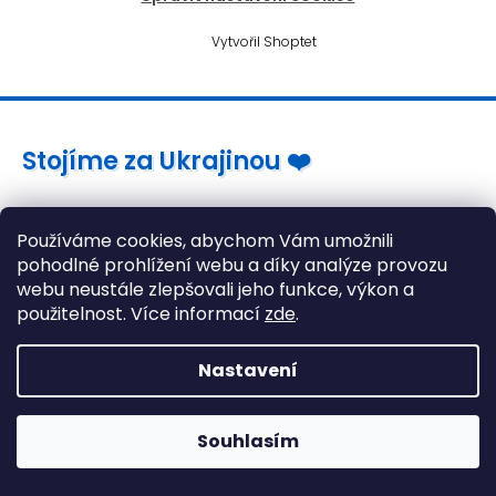
Vytvořil Shoptet
Stojíme za Ukrajinou ❤️
Jak a čím pomoci »
Používáme cookies, abychom Vám umožnili
pohodlné prohlížení webu a díky analýze provozu
webu neustále zlepšovali jeho funkce, výkon a
použitelnost. Více informací
zde
.
Nastavení
Souhlasím
Gaming židle stále skladem! >> Klikněte zde <<