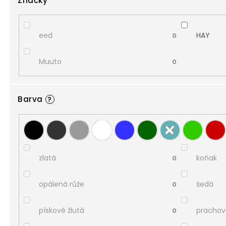
Značky
eed
HAY
0
Muuto
0
Barva
?
zlatá
koňak
0
opálená růže
šedá
0
pískově žlutá
prachov
0