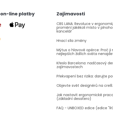
á
d
a
on-line platby
Zajímavosti
c
í
p
CBS LANA: Revoluce v ergonomii,
promění jakékoli místo v plnoh
r
kancelář
v
k
Hnací síla změny
y
v
Mýtus o hlavové opěrce: Proč ji 
ý
nejlepších židlích světa nenajde
p
i
Křeslo Barcelona: nadčasový des
s
zajímavostech
u
Překvapení bez rizika: darujte p
Objevte svět designérů na cre8
Jak nastavit ergonomické prac
(základní desatero)
FAQ - UNBOXED edice (edice "R