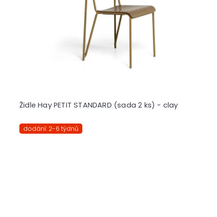
r
o
d
u
k
t
ů
Židle Hay PETIT STANDARD (sada 2 ks) - clay
dodání: 2-6 týdnů
Z
á