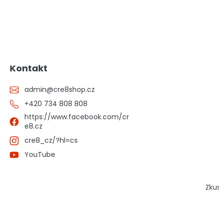
Kontakt
admin
@
cre8shop.cz
+420 734 808 808
https://www.facebook.com/cr
e8.cz
cre8_cz/?hl=cs
YouTube
Zku