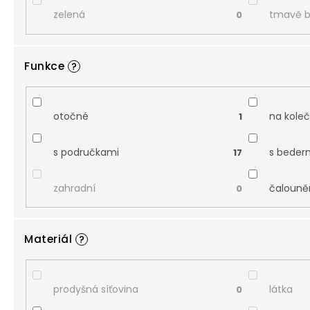
zelená
tmavě 
0
Funkce
?
otočné
na kole
1
s područkami
s beder
17
zahradní
čalouně
0
Materiál
?
prodyšná síťovina
látka
0