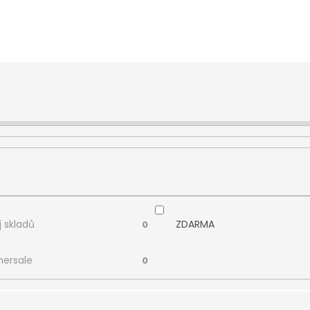
 skladů
ZDARMA
0
ersale
0