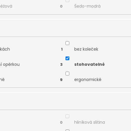
béžová
Šedo-modrá
0
čkách
bez koleček
1
ní opěrkou
stohovatelné
3
né
ergonomické
9
hliníková slitina
0