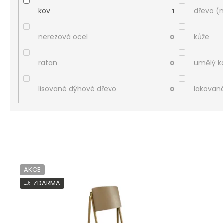
kov
dřevo (
1
nerezová ocel
kůže
0
ratan
umělý 
0
lisované dýhové dřevo
lakovan
0
V
ý
AKCE
p
ZDARMA
i
s
p