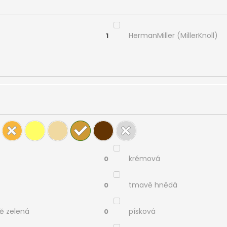
HermanMiller (MillerKnoll)
1
krémová
0
tmavě hnědá
0
ě zelená
písková
0