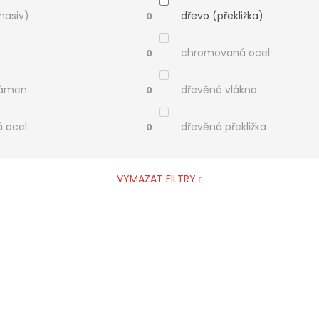
masiv)
dřevo (překližka)
0
chromovaná ocel
0
kámen
dřevěné vlákno
0
á ocel
dřevěná překližka
0
VYMAZAT FILTRY