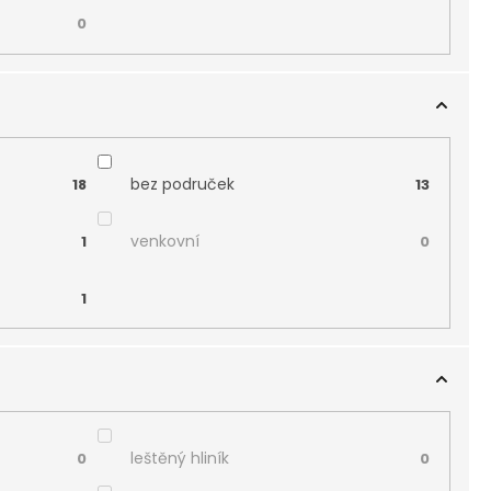
0
bez područek
18
13
venkovní
1
0
1
leštěný hliník
0
0