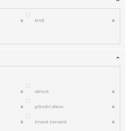
Knoll
0
0
okrová
0
0
přírodní dřevo
0
0
tmavě červená
0
0