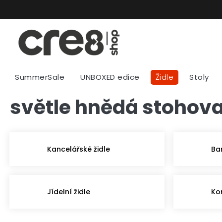
Přejít
na
obsah
SummerSale
UNBOXED edice
Židle
Stoly
světle hnědá stohova
Kancelářské židle
Ba
Jídelní židle
Ko