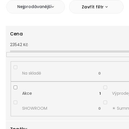
Nejprodávanější
Zavřít filtr
Cena
23542
Kč
Na skladě
0
Akce
Výprodej
1
SHOWROOM
☀︎ Summ
0