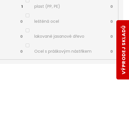
plast (PP, PE)
1
0
leštěná ocel
0
0
VÝPRODEJ SKLADŮ
lakované jasanové dřevo
0
0
Ocel s práškovým nástřikem
0
0