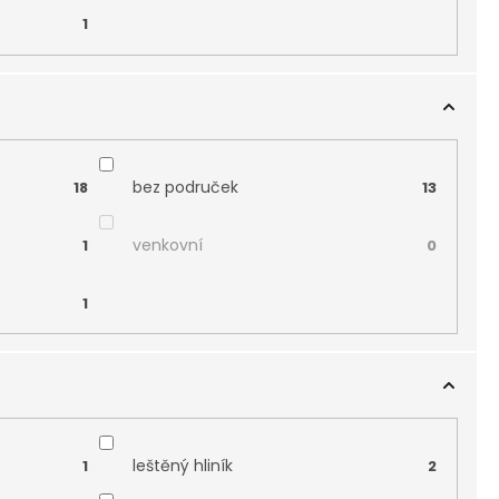
1
bez područek
18
13
venkovní
1
0
1
leštěný hliník
1
2