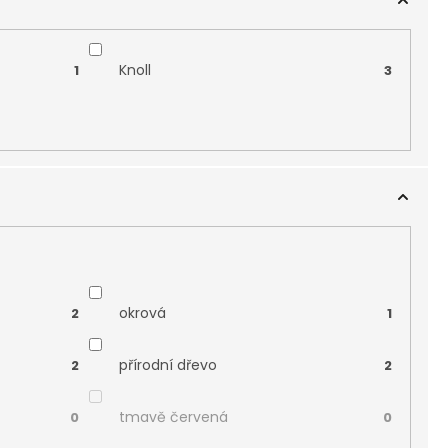
Knoll
1
3
okrová
2
1
přírodní dřevo
2
2
tmavě červená
0
0