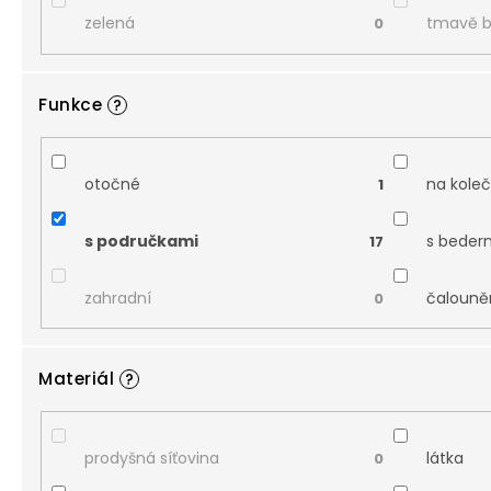
zelená
tmavě 
0
Funkce
?
otočné
na kole
1
s područkami
s beder
17
zahradní
čalouně
0
Materiál
?
prodyšná síťovina
látka
0