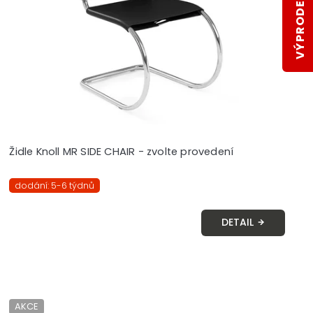
VÝPRODEJ SKLADŮ
Židle Knoll MR SIDE CHAIR - zvolte provedení
dodání: 5-6 týdnů
DETAIL
AKCE