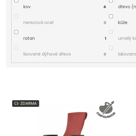
kov
dřevo (
4
nerezová ocel
kůže
0
ratan
umělý 
1
lisované dýhové dřevo
lakovan
0
V
ý
ZDARMA
p
i
s
p