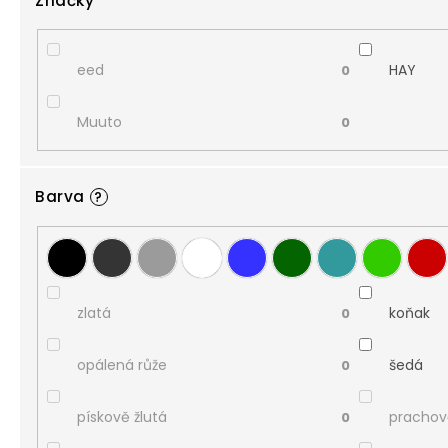
Značky
eed
HAY
0
Muuto
0
Barva
?
zlatá
koňak
0
opálená růže
šedá
0
pískově žlutá
prachov
0