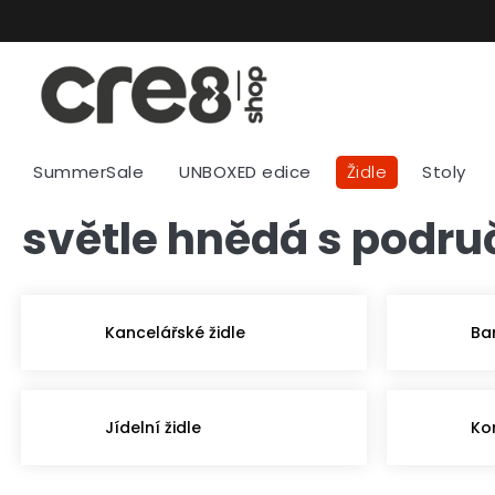
Přejít
na
obsah
SummerSale
UNBOXED edice
Židle
Stoly
světle hnědá s podr
Kancelářské židle
Ba
Jídelní židle
Ko