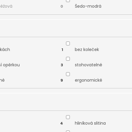
béžová
Šedo-modrá
0
čkách
bez koleček
1
ní opěrkou
stohovatelné
3
né
ergonomické
9
hliníková slitina
4