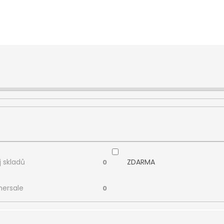
 skladů
ZDARMA
0
ersale
0