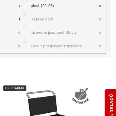
plast (PP, PE)
8
9
leštěná ocel
2
0
lakované jasanové dřevo
0
0
Ocel s práškovým nástřikem
0
0
ZDARMA