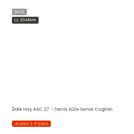
AKCE
ZDARMA
Židle Hay AAC 27 - černá, kůže Sense Cognac
dodání: 2-6 týdnů