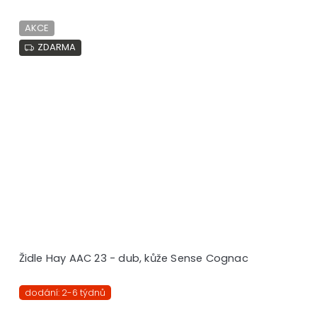
AKCE
ZDARMA
Židle Hay AAC 23 - dub, kůže Sense Cognac
dodání: 2-6 týdnů