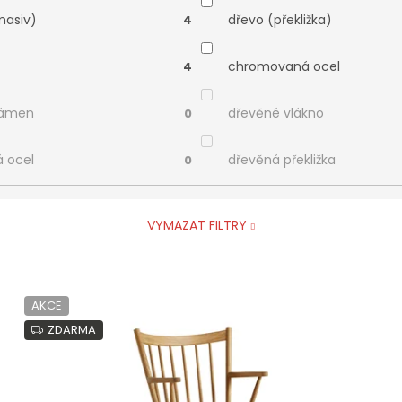
masiv)
dřevo (překližka)
4
chromovaná ocel
4
kámen
dřevěné vlákno
0
á ocel
dřevěná překližka
0
VYMAZAT FILTRY
AKCE
ZDARMA