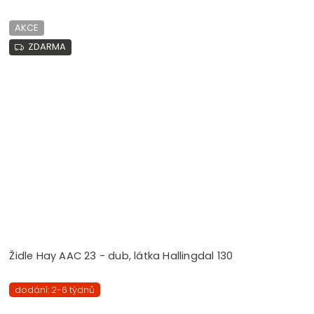
AKCE
ZDARMA
Židle Hay AAC 23 - dub, látka Hallingdal 130
dodání: 2-6 týdnů