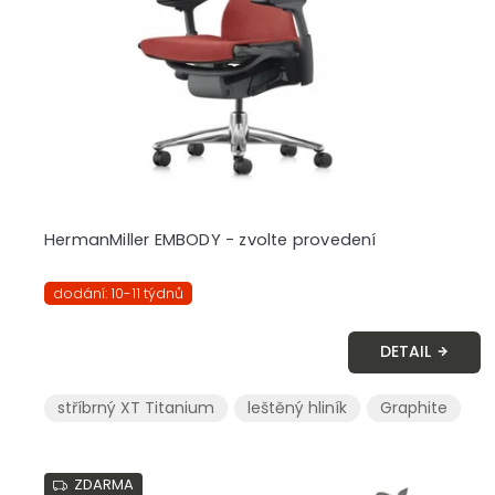
r
o
d
u
k
t
ů
HermanMiller EMBODY - zvolte provedení
dodání: 10-11 týdnů
DETAIL
stříbrný XT Titanium
leštěný hliník
Graphite
ZDARMA