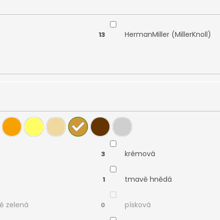
HermanMiller (MillerKnoll)
13
krémová
3
tmavě hnědá
1
ě zelená
písková
0