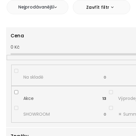
Nejprodávanější
Zavřít filtr
Cena
0
Kč
Na skladě
0
Akce
Výprodej
13
SHOWROOM
☀︎ Summ
0