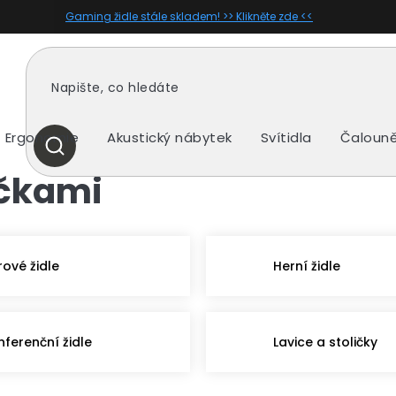
Gaming židle stále skladem! >> Klikněte zde <<
Ergonomie
Akustický nábytek
Svítidla
Čalouně
HLEDAT
učkami
rové židle
Herní židle
nferenční židle
Lavice a stoličky