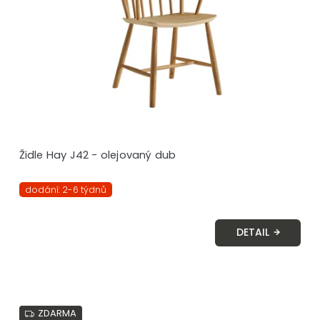
Židle Hay J42 - olejovaný dub
dodání: 2-6 týdnů
DETAIL
ZDARMA