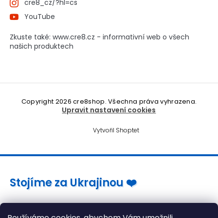
cre8_cz/?hl=cs
YouTube
Zkuste také: www.cre8.cz - informativní web o všech
našich produktech
Copyright 2026
cre8shop
. Všechna práva vyhrazena.
Upravit nastavení cookies
Vytvořil Shoptet
Stojíme za Ukrajinou ❤️
Jak a čím pomoci »
Používáme cookies, abychom Vám umožnili