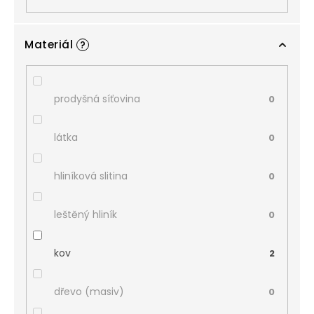
Materiál
?
prodyšná síťovina
0
látka
0
hliníková slitina
0
leštěný hliník
0
kov
2
dřevo (masiv)
0