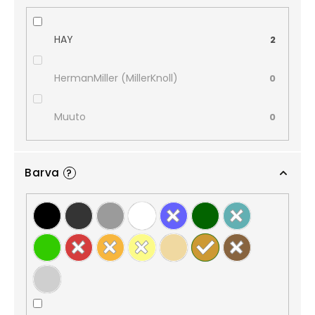
HAY
2
HermanMiller (MillerKnoll)
0
Muuto
0
Barva
?