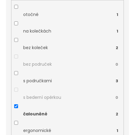
otočné
1
na kolečkách
1
bez koleček
2
bez područek
0
s područkami
3
s bederní opěrkou
0
čalouněné
2
ergonomické
1