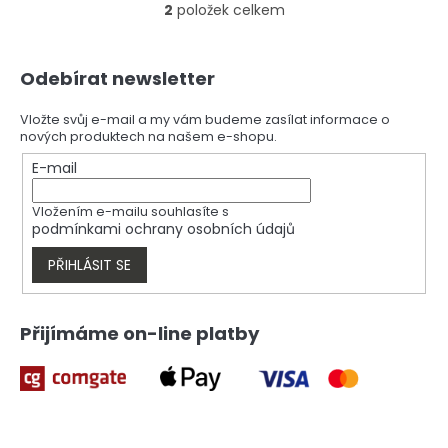
2
položek celkem
O
v
l
Z
á
Odebírat newsletter
á
d
p
a
a
Vložte svůj e-mail a my vám budeme zasílat informace o
c
nových produktech na našem e-shopu.
t
í
í
E-mail
p
r
v
Vložením e-mailu souhlasíte s
k
podmínkami ochrany osobních údajů
y
v
PŘIHLÁSIT SE
ý
p
i
Přijímáme on-line platby
s
u