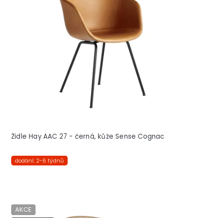
i
s
p
r
o
d
u
k
t
ů
Židle Hay AAC 27 - černá, kůže Sense Cognac
dodání: 2-6 týdnů
AKCE