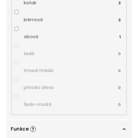
koňak
2
krémová
2
okrová
1
šedá
0
tmavě hnědá
0
přírodní dřevo
0
Šedo-modrá
0
Funkce
?