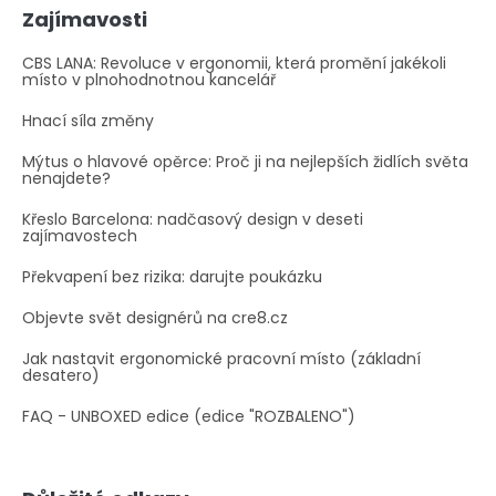
Zajímavosti
CBS LANA: Revoluce v ergonomii, která promění jakékoli
místo v plnohodnotnou kancelář
Hnací síla změny
Mýtus o hlavové opěrce: Proč ji na nejlepších židlích světa
nenajdete?
Křeslo Barcelona: nadčasový design v deseti
zajímavostech
Překvapení bez rizika: darujte poukázku
Objevte svět designérů na cre8.cz
Jak nastavit ergonomické pracovní místo (základní
desatero)
FAQ - UNBOXED edice (edice "ROZBALENO")