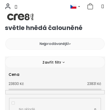
světle hnědá čalouněné
Přejít
na
obsah
Nejprodávanější
Zavřít filtr
Cena
23830
Kč
23831
Kč
Na skladě
0