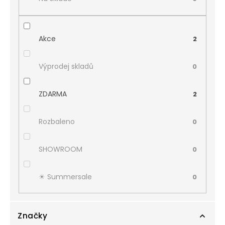
Akce
2
Výprodej skladů
0
ZDARMA
2
Rozbaleno
0
SHOWROOM
0
☀︎ Summersale
0
Značky