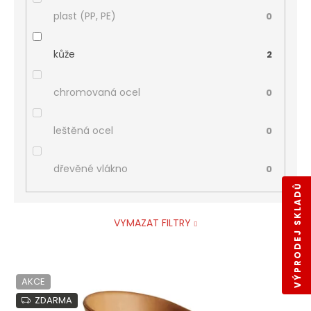
plast (PP, PE)
0
kůže
2
chromovaná ocel
0
leštěná ocel
0
dřevěné vlákno
0
VÝPRODEJ SKLADŮ
VYMAZAT FILTRY
V
AKCE
ý
p
ZDARMA