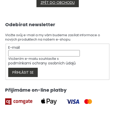
ZPĚT DO OBCHODU
Z
Odebírat newsletter
á
p
a
Vložte svůj e-mail a my vám budeme zasílat informace o
nových produktech na našem e-shopu.
t
í
E-mail
Vložením e-mailu souhlasíte s
podmínkami ochrany osobních údajů
PŘIHLÁSIT SE
Přijímáme on-line platby