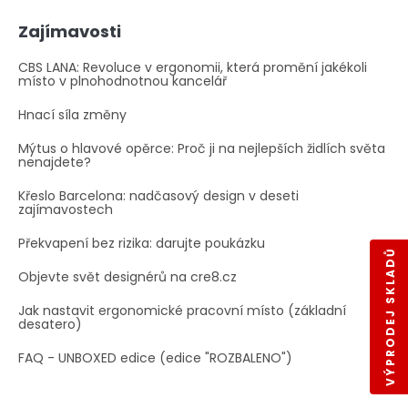
Zajímavosti
CBS LANA: Revoluce v ergonomii, která promění jakékoli
místo v plnohodnotnou kancelář
Hnací síla změny
Mýtus o hlavové opěrce: Proč ji na nejlepších židlích světa
nenajdete?
Křeslo Barcelona: nadčasový design v deseti
zajímavostech
Překvapení bez rizika: darujte poukázku
VÝPRODEJ SKLADŮ
Objevte svět designérů na cre8.cz
Jak nastavit ergonomické pracovní místo (základní
desatero)
FAQ - UNBOXED edice (edice "ROZBALENO")