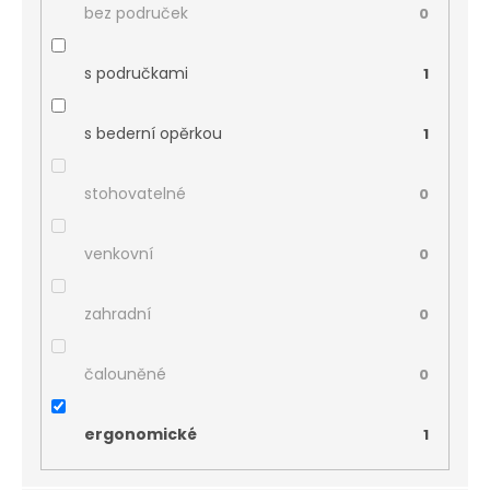
bez područek
0
s područkami
1
s bederní opěrkou
1
stohovatelné
0
venkovní
0
zahradní
0
čalouněné
0
ergonomické
1