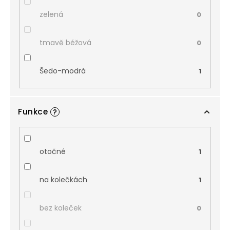
zelená
0
tmavě béžová
0
Šedo-modrá
1
Funkce
?
otočné
1
na kolečkách
1
bez koleček
0