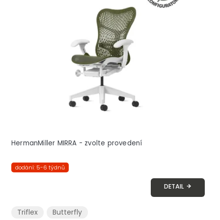
i
s
p
r
o
d
u
k
t
ů
HermanMiller MIRRA - zvolte provedení
dodání: 5-6 týdnů
DETAIL
Triflex
Butterfly