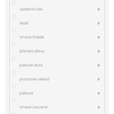
opálená růže
0
šedá
0
tmavě hnědá
0
přírodní dřevo
0
pískově žlutá
0
prachově zelená
0
písková
0
tmavě červená
0