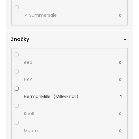
☀︎ Summersale
0
Značky
eed
0
HAY
0
HermanMiller (MillerKnoll)
1
Knoll
0
Muuto
0