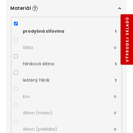
Materiál
?
VÝPRODEJ SKLADŮ
prodyšná síťovina
1
látka
0
hliníková slitina
1
leštěný hliník
1
kov
0
dřevo (masiv)
0
dřevo (překližka)
0