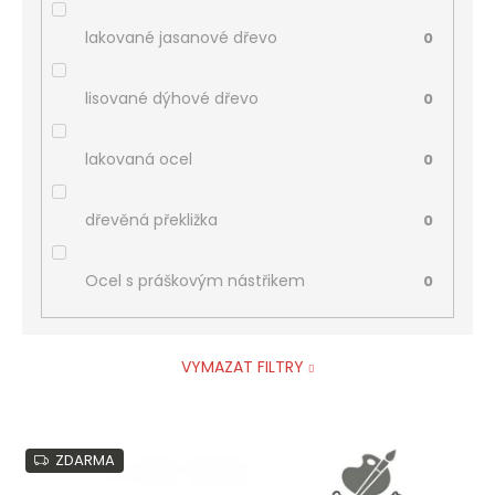
lakované jasanové dřevo
0
lisované dýhové dřevo
0
lakovaná ocel
0
dřevěná překližka
0
Ocel s práškovým nástřikem
0
VYMAZAT FILTRY
V
ZDARMA
ý
p