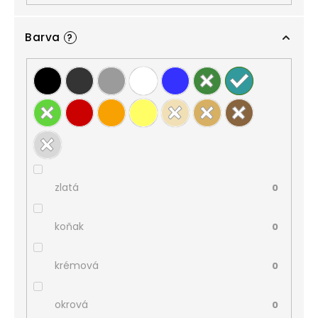
Barva
?
zlatá
0
koňak
0
krémová
0
okrová
0