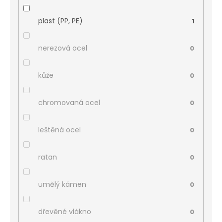
plast (PP, PE)
1
nerezová ocel
0
kůže
0
chromovaná ocel
0
leštěná ocel
0
ratan
0
umělý kámen
0
dřevěné vlákno
0