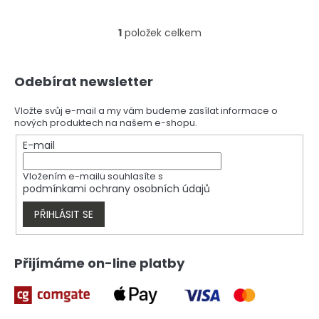
1
položek celkem
O
v
l
Z
á
Odebírat newsletter
á
d
p
a
a
Vložte svůj e-mail a my vám budeme zasílat informace o
c
nových produktech na našem e-shopu.
t
í
í
E-mail
p
r
v
Vložením e-mailu souhlasíte s
k
podmínkami ochrany osobních údajů
y
v
PŘIHLÁSIT SE
ý
p
i
Přijímáme on-line platby
s
u