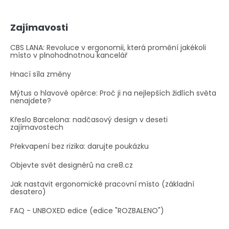
Zajímavosti
CBS LANA: Revoluce v ergonomii, která promění jakékoli
místo v plnohodnotnou kancelář
Hnací síla změny
Mýtus o hlavové opěrce: Proč ji na nejlepších židlích světa
nenajdete?
Křeslo Barcelona: nadčasový design v deseti
zajímavostech
Překvapení bez rizika: darujte poukázku
Objevte svět designérů na cre8.cz
Jak nastavit ergonomické pracovní místo (základní
desatero)
FAQ - UNBOXED edice (edice "ROZBALENO")