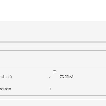
 skladů
ZDARMA
0
ersale
1