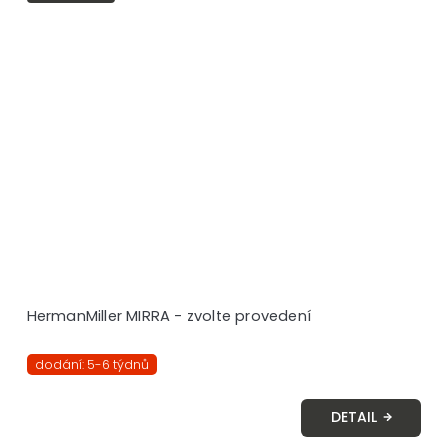
HermanMiller MIRRA - zvolte provedení
dodání: 5-6 týdnů
DETAIL