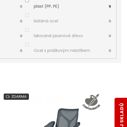
plast (PP, PE)
0
9
leštěná ocel
0
0
lakované jasanové dřevo
0
0
Ocel s práškovým nástřikem
0
0
ZDARMA