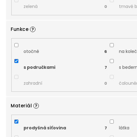
zelená
tmavě 
0
Funkce
?
otočné
na kole
6
s područkami
s beder
7
zahradní
čalouně
0
Materiál
?
prodyšná síťovina
látka
7