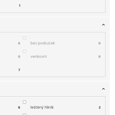
1
bez područek
0
0
venkovní
0
0
7
leštěný hliník
6
2