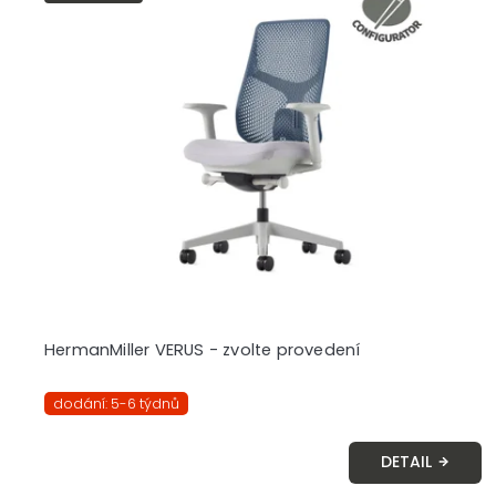
HermanMiller VERUS - zvolte provedení
dodání: 5-6 týdnů
DETAIL