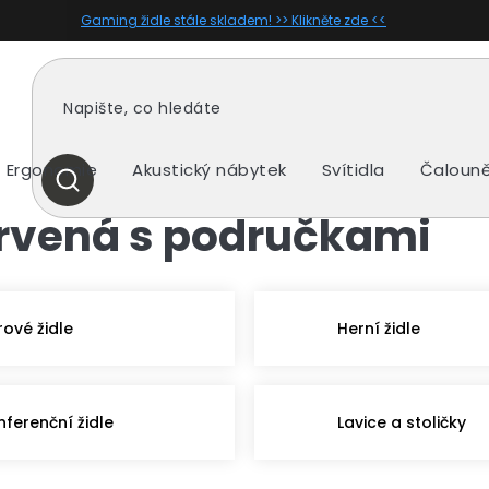
Gaming židle stále skladem! >> Klikněte zde <<
Ergonomie
Akustický nábytek
Svítidla
Čalouně
HLEDAT
ervená s područkami
rové židle
Herní židle
nferenční židle
Lavice a stoličky