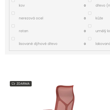
kov
dřevo (
0
nerezová ocel
kůže
0
ratan
umělý 
0
lisované dýhové dřevo
lakovan
0
V
ý
ZDARMA
p
i
s
p