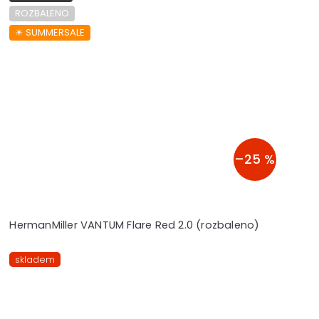
ROZBALENO
☀︎ SUMMERSALE
–25 %
HermanMiller VANTUM Flare Red 2.0 (rozbaleno)
skladem