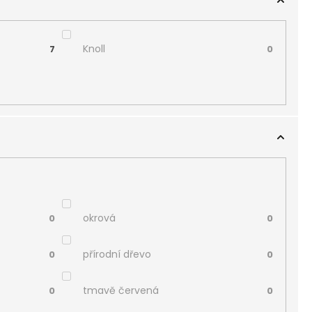
Knoll
7
0
okrová
0
0
přírodní dřevo
0
0
tmavě červená
0
0