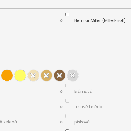
HermanMiller (MillerKnoll)
0
krémová
0
tmavě hnědá
0
ě zelená
písková
0