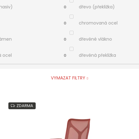
masiv)
dřevo (překližka)
0
chromovaná ocel
0
kámen
dřevěné vlákno
0
á ocel
dřevěná překližka
0
VYMAZAT FILTRY
ZDARMA