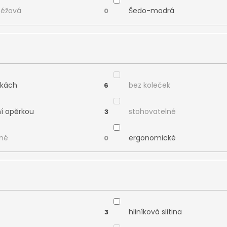
béžová
Šedo-modrá
0
čkách
bez koleček
6
ní opěrkou
stohovatelné
3
né
ergonomické
0
hliníková slitina
3