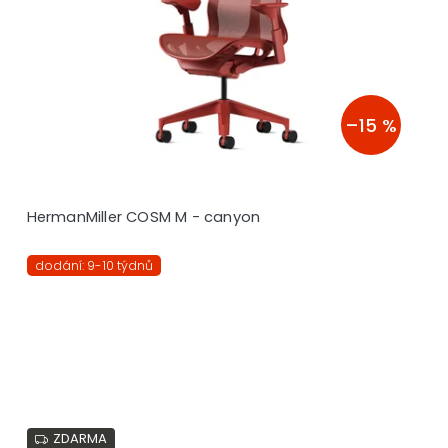
–15 %
HermanMiller COSM M - canyon
dodání: 9-10 týdnů
ZDARMA