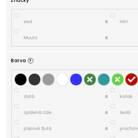
Značky
eed
HAY
0
Muuto
0
Barva
?
zlatá
koňak
0
opálená růže
šedá
0
pískově žlutá
prachov
0