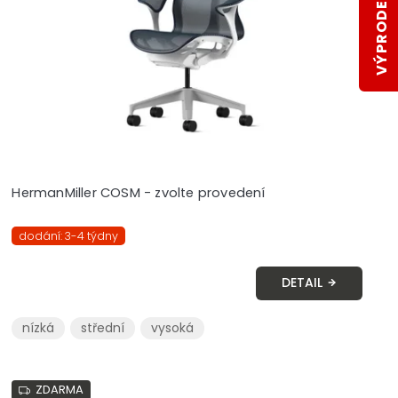
VÝPRODEJ SKLADŮ
HermanMiller COSM - zvolte provedení
dodání: 3-4 týdny
DETAIL
nízká
střední
vysoká
ZDARMA