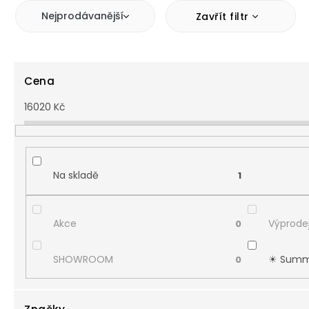
Nejprodávanější
Zavřít filtr
Cena
16020
Kč
Na skladě
1
Akce
Výprodej
0
SHOWROOM
☀︎ Summ
0