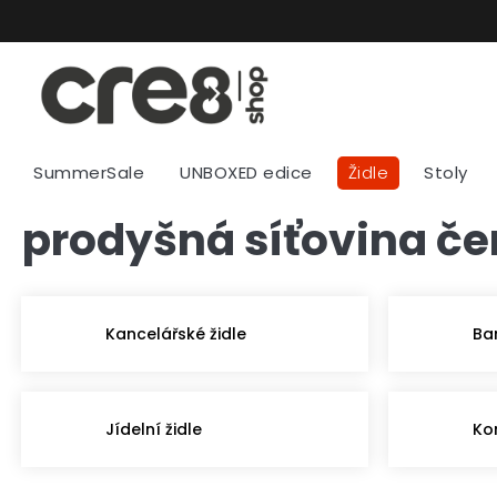
Přejít
na
obsah
SummerSale
UNBOXED edice
Židle
Stoly
prodyšná síťovina č
Kancelářské židle
Ba
Jídelní židle
Ko