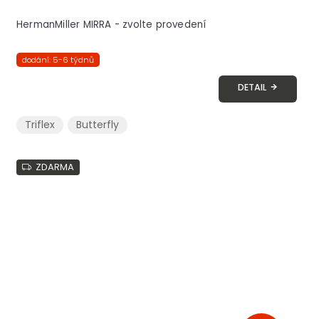
HermanMiller MIRRA - zvolte provedení
dodání: 5-6 týdnů
DETAIL
Triflex
Butterfly
ZDARMA