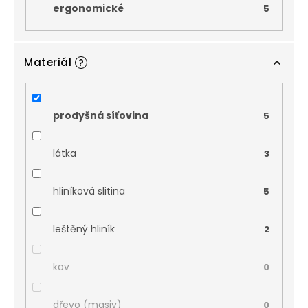
ergonomické
5
Materiál
?
prodyšná síťovina
5
látka
3
hliníková slitina
5
leštěný hliník
2
kov
0
dřevo (masiv)
0