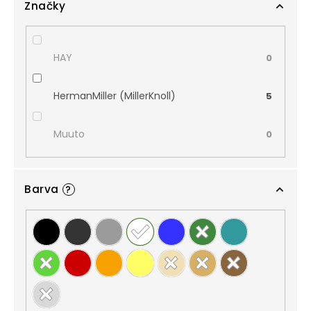
Značky
HAY
0
HermanMiller (MillerKnoll)
5
Muuto
0
Barva
?