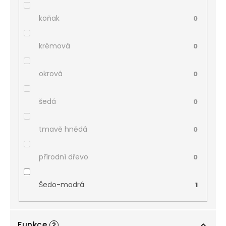
koňak
0
krémová
0
okrová
0
šedá
0
tmavě hnědá
0
přírodní dřevo
0
Šedo-modrá
1
Funkce
?