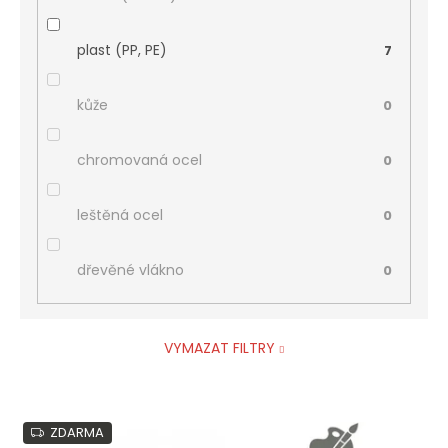
plast (PP, PE)
7
kůže
0
chromovaná ocel
0
leštěná ocel
0
dřevěné vlákno
0
VYMAZAT FILTRY
V
ZDARMA
ý