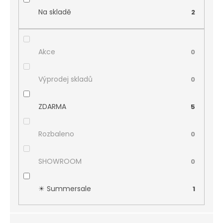
Na skladě
2
Akce
0
Výprodej skladů
0
ZDARMA
5
Rozbaleno
0
SHOWROOM
0
☀︎ Summersale
1