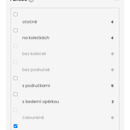
otočné
4
na kolečkách
4
bez koleček
0
bez područek
0
s područkami
5
s bederní opěrkou
2
čalouněné
0