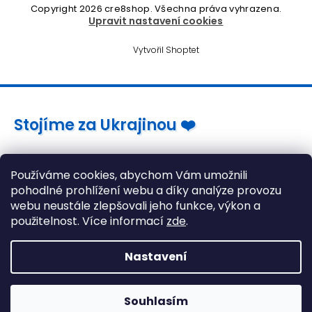
Copyright 2026
cre8shop
. Všechna práva vyhrazena.
Upravit nastavení cookies
Vytvořil Shoptet
Stojíme za Ukrajinou ❤️
Jak a čím pomoci »
Používáme cookies, abychom Vám umožnili
pohodlné prohlížení webu a díky analýze provozu
webu neustále zlepšovali jeho funkce, výkon a
použitelnost. Více informací
zde
.
Nastavení
Souhlasím
Gaming židle stále skladem! >> Klikněte zde <<