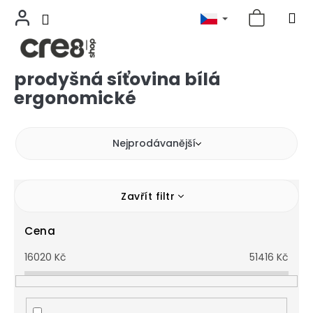
prodyšná síťovina bílá
Přejít
na
ergonomické
obsah
Nejprodávanější
Zavřít filtr
Cena
16020
Kč
51416
Kč