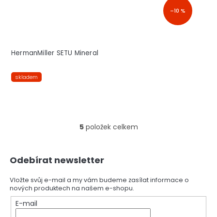
–10 %
HermanMiller SETU Mineral
skladem
5
položek celkem
O
v
l
Z
á
Odebírat newsletter
á
d
p
a
a
Vložte svůj e-mail a my vám budeme zasílat informace o
c
nových produktech na našem e-shopu.
t
í
í
E-mail
p
r