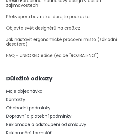
Křeslo Barcelona: nadčasový design v deseti
zajímavostech
Překvapení bez rizika: darujte poukázku
Objevte svět designérů na cre8.cz
Jak nastavit ergonomické pracovní místo (základní
desatero)
FAQ - UNBOXED edice (edice "ROZBALENO")
Důležité odkazy
Moje objednávka
Kontakty
Obchodní podmínky
Dopravní a platební podmínky
Reklamace a odstoupení od smlouvy
Reklamační formulář