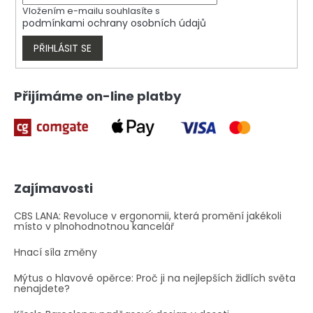
v
Vložením e-mailu souhlasíte s
k
podmínkami ochrany osobních údajů
y
v
PŘIHLÁSIT SE
ý
p
i
Přijímáme on-line platby
s
u
Zajímavosti
CBS LANA: Revoluce v ergonomii, která promění jakékoli
místo v plnohodnotnou kancelář
Hnací síla změny
Mýtus o hlavové opěrce: Proč ji na nejlepších židlích světa
nenajdete?