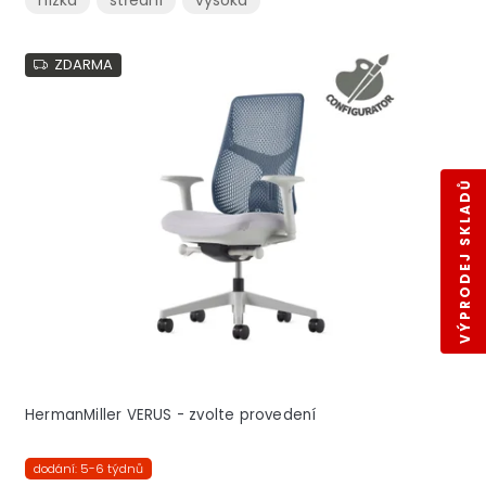
ZDARMA
VÝPRODEJ SKLADŮ
HermanMiller VERUS - zvolte provedení
dodání: 5-6 týdnů