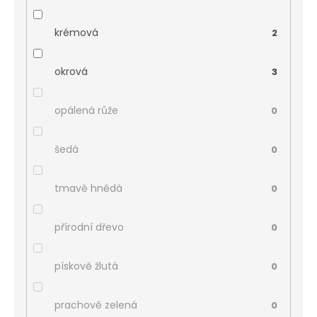
krémová
2
okrová
3
opálená růže
0
šedá
0
tmavě hnědá
0
přírodní dřevo
0
pískově žlutá
0
prachově zelená
0