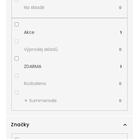
Na skladě
0
Akce
1
Výprodej skladů
0
ZDARMA
1
Rozbaleno
0
☀︎ Summersale
0
Značky