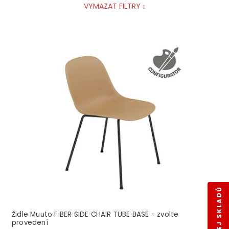
VYMAZAT FILTRY
V
ý
p
i
s
p
r
o
d
u
k
t
ů
VÝPRODEJ SKLADŮ
Židle Muuto FIBER SIDE CHAIR TUBE BASE - zvolte
provedení