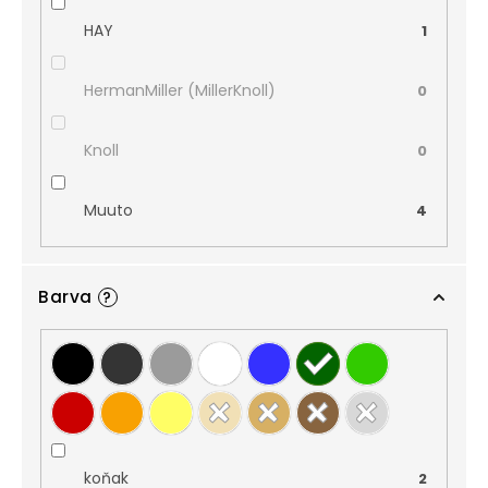
HAY
1
HermanMiller (MillerKnoll)
0
Knoll
0
Muuto
4
Barva
?
koňak
2