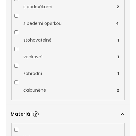
s područkami
2
s bederní opěrkou
4
stohovatelné
1
venkovní
1
zahradní
1
čalouněné
2
Materiál
?