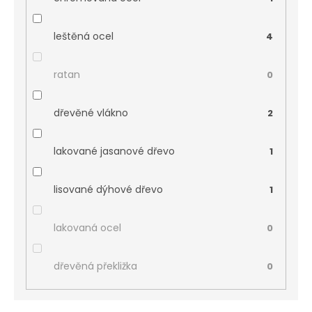
leštěná ocel
4
ratan
0
dřevěné vlákno
2
lakované jasanové dřevo
1
lisované dýhové dřevo
1
lakovaná ocel
0
dřevěná překližka
0