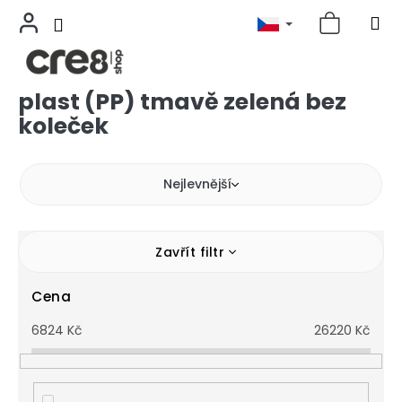
plast (PP) tmavě zelená bez
Přejít
na
koleček
obsah
Nejlevnější
Zavřít filtr
Cena
6824
Kč
26220
Kč