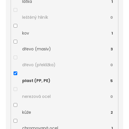
látka
1
leštěný hliník
0
kov
1
dřevo (masiv)
3
dřevo (překližka)
0
plast (PP, PE)
5
nerezová ocel
0
kůže
2
chromovaná ocel
1