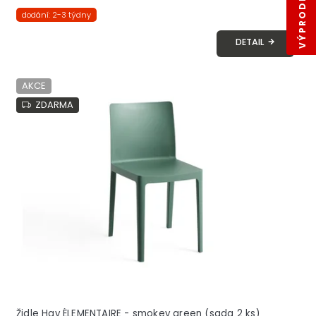
dodání: 2-3 týdny
DETAIL
AKCE
ZDARMA
Židle Hay ÉLEMENTAIRE - smokey green (sada 2 ks)