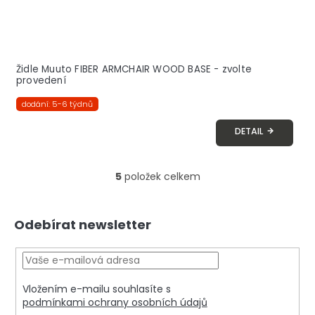
Židle Muuto FIBER ARMCHAIR WOOD BASE - zvolte
provedení
dodání: 5-6 týdnů
DETAIL
5
položek celkem
O
v
l
Z
á
Odebírat newsletter
á
d
p
a
a
c
t
í
í
p
Vložením e-mailu souhlasíte s
r
podmínkami ochrany osobních údajů