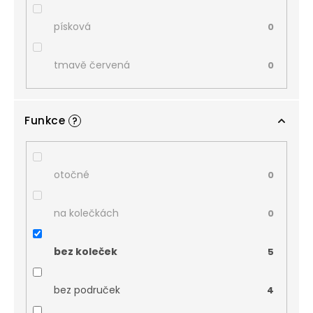
písková
0
tmavě červená
0
Funkce
?
otočné
0
na kolečkách
0
bez koleček
5
bez područek
4