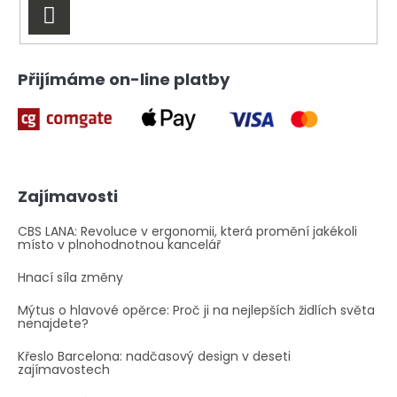
v
PŘIHLÁSIT
k
y
SE
v
ý
Přijímáme on-line platby
p
i
s
u
Zajímavosti
CBS LANA: Revoluce v ergonomii, která promění jakékoli
místo v plnohodnotnou kancelář
Hnací síla změny
Mýtus o hlavové opěrce: Proč ji na nejlepších židlích světa
nenajdete?
Křeslo Barcelona: nadčasový design v deseti
zajímavostech