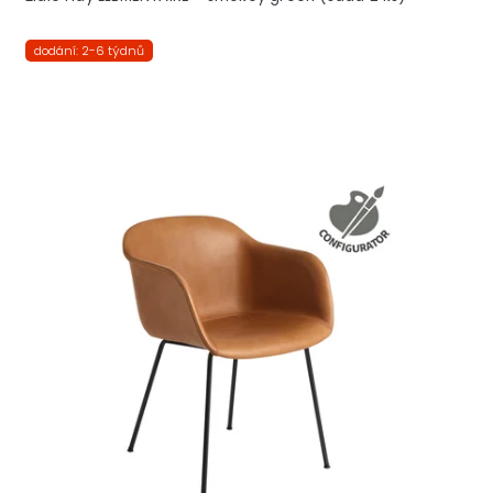
dodání: 2-6 týdnů