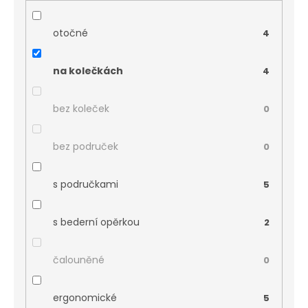
otočné
4
na kolečkách
4
bez koleček
0
bez područek
0
s područkami
5
s bederní opěrkou
2
čalouněné
0
ergonomické
5