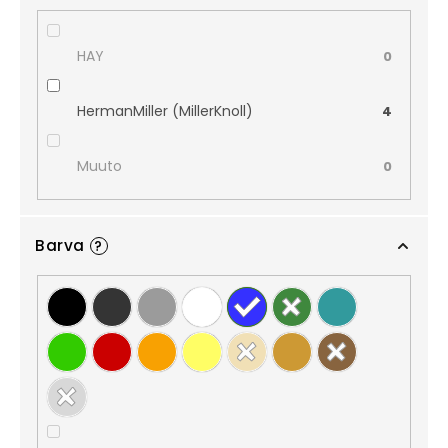
HAY
0
HermanMiller (MillerKnoll)
4
Muuto
0
Barva
?