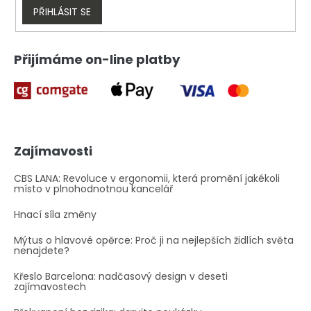
v
PŘIHLÁSIT SE
ý
p
i
Přijímáme on-line platby
s
u
Zajímavosti
CBS LANA: Revoluce v ergonomii, která promění jakékoli
místo v plnohodnotnou kancelář
Hnací síla změny
Mýtus o hlavové opěrce: Proč ji na nejlepších židlích světa
nenajdete?
Křeslo Barcelona: nadčasový design v deseti
zajímavostech