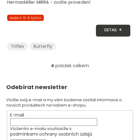
HermanMiller MIRRA - zvolte provedení
dodání: 5-6 týdnů
DETAIL
Triflex
Butterfly
4
položek celkem
O
v
l
Z
á
Odebírat newsletter
á
d
p
a
a
Vložte svůj e-mail a my vám budeme zasílat informace o
c
nových produktech na našem e-shopu.
t
í
í
E-mail
p
r
v
Vložením e-mailu souhlasíte s
k
podmínkami ochrany osobních údajů
y