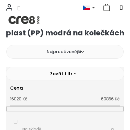
plast (PP) modrá na kolečkách
Přejít
na
obsah
Nejprodávanější
Zavřít filtr
Cena
16020
Kč
60856
Kč
Na skladě
0