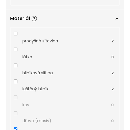
Materiál
?
prodyšná síťovina
2
látka
3
hliníková slitina
2
leštěný hliník
2
kov
0
dřevo (masiv)
0