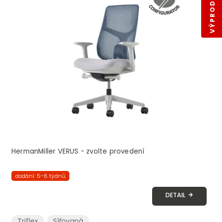
HermanMiller VERUS - zvolte provedení
dodání: 5-6 týdnů
DETAIL
Triflex
Síťovaná