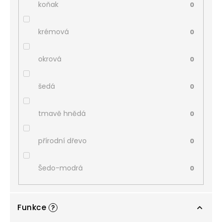
koňak
0
krémová
0
okrová
0
šedá
0
tmavě hnědá
0
přírodní dřevo
0
Šedo-modrá
0
Funkce
?