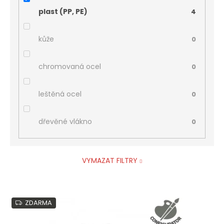
plast (PP, PE)
4
kůže
0
chromovaná ocel
0
leštěná ocel
0
dřevěné vlákno
0
VYMAZAT FILTRY
V
ZDARMA
ý
p