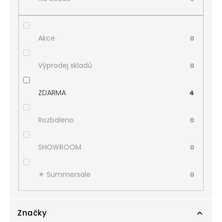
Akce
0
Výprodej skladů
0
ZDARMA
4
Rozbaleno
0
SHOWROOM
0
☀︎ Summersale
0
Značky