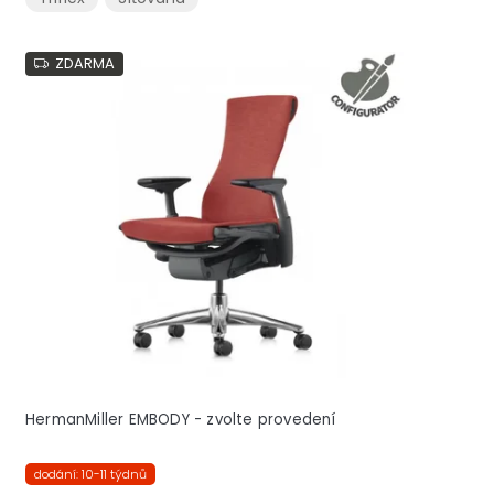
ZDARMA
HermanMiller EMBODY - zvolte provedení
dodání: 10-11 týdnů