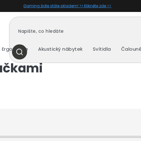
Gaming židle stále skladem! >> Klikněte zde <<
Ergonomie
Akustický nábytek
Svítidla
Čalouně
HLEDAT
ručkami