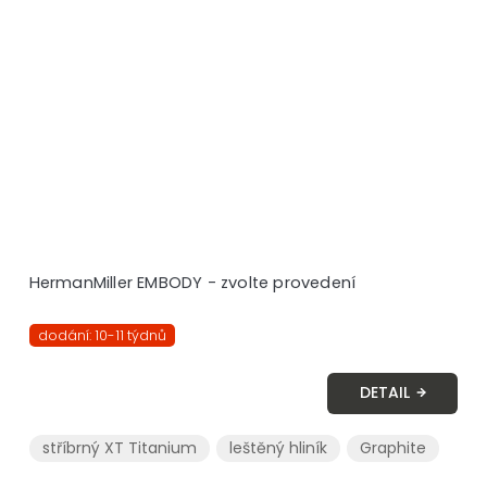
HermanMiller EMBODY - zvolte provedení
dodání: 10-11 týdnů
DETAIL
stříbrný XT Titanium
leštěný hliník
Graphite