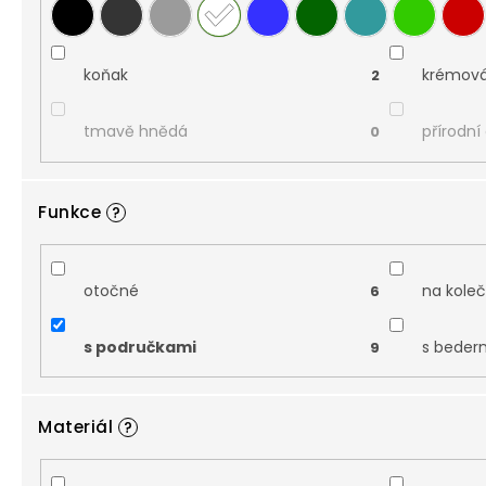
koňak
krémov
2
tmavě hnědá
přírodní
0
Funkce
?
otočné
na kole
6
s područkami
s beder
9
Materiál
?