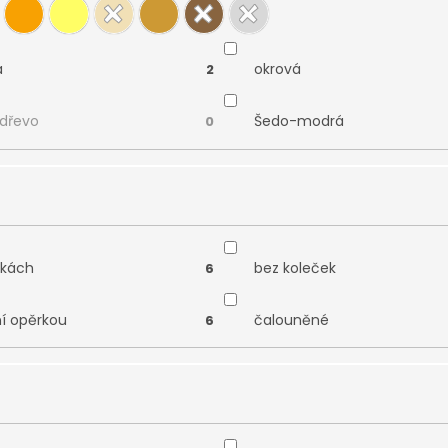
á
okrová
2
 dřevo
Šedo-modrá
0
čkách
bez koleček
6
ní opěrkou
čalouněné
6