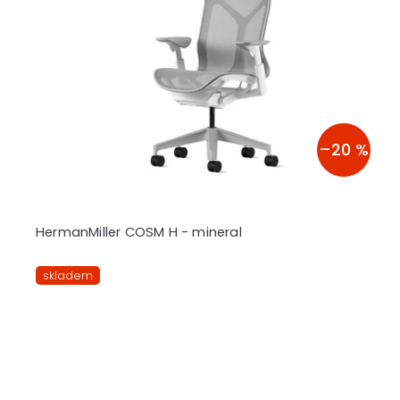
–20 %
HermanMiller COSM H - mineral
skladem