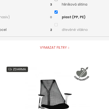
hliníková slitina
3
masiv)
plast (PP, PE)
0
ocel
dřevěné vlákno
2
VYMAZAT FILTRY
ZDARMA