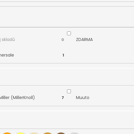
 skladů
ZDARMA
0
ersale
1
ller (MillerKnoll)
Muuto
7