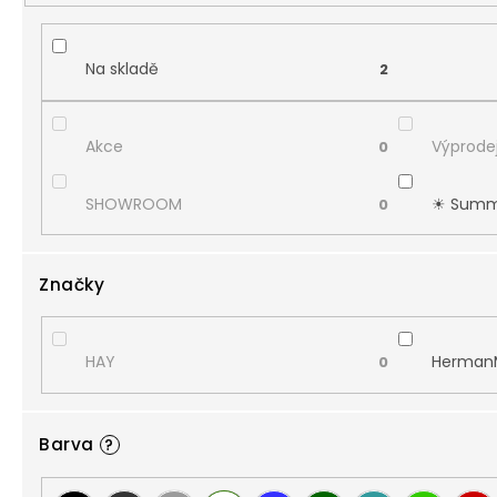
Na skladě
2
Akce
Výprodej
0
SHOWROOM
☀︎ Summ
0
Značky
HAY
HermanMi
0
Barva
?