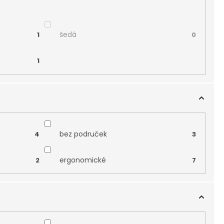
šedá
1
0
1
bez područek
4
3
ergonomické
2
7