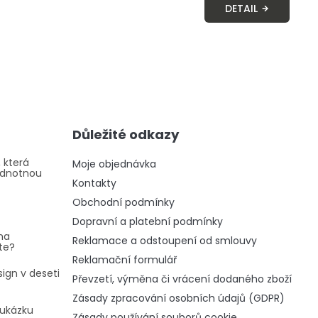
DETAIL
Důležité odkazy
 která
Moje objednávka
odnotnou
Kontakty
Obchodní podmínky
Dopravní a platební podmínky
na
Reklamace a odstoupení od smlouvy
te?
Reklamační formulář
ign v deseti
Převzetí, výměna či vrácení dodaného zboží
Zásady zpracování osobních údajů (GDPR)
oukázku
Zásady používání souborů cookie