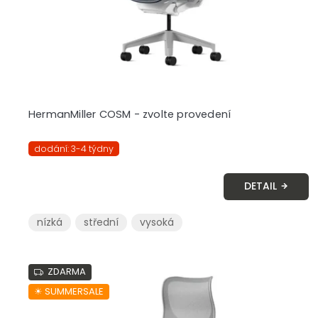
u
k
t
ů
HermanMiller COSM - zvolte provedení
dodání: 3-4 týdny
DETAIL
nízká
střední
vysoká
ZDARMA
☀︎ SUMMERSALE