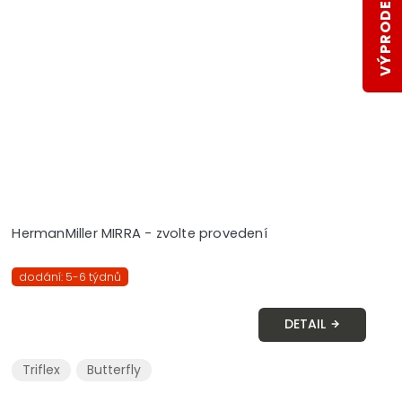
VÝPRODEJ SKLADŮ
HermanMiller MIRRA - zvolte provedení
dodání: 5-6 týdnů
DETAIL
Triflex
Butterfly