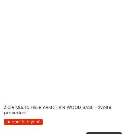
Židle Muuto FIBER ARMCHAIR WOOD BASE - zvolte
provedení
dodání: 5-6 týdnů