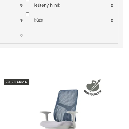
leštěný hliník
5
2
kůže
9
2
0
ZDARMA