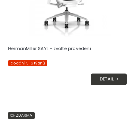
HermanMiller SAYL - zvolte provedení
dodání: 5-6 týdnů
DETAIL
ZDARMA