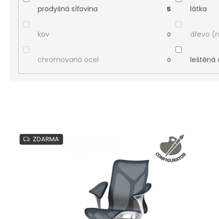
prodyšná síťovina
látka
5
kov
dřevo (
0
chromovaná ocel
leštěná 
0
V
ý
ZDARMA
p
i
s
p
r
o
d