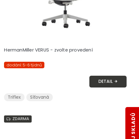
HermanMiller VERUS - zvolte provedení
dodání: 5-6 týdnů
DETAIL
Triflex
Síťovaná
ZDARMA