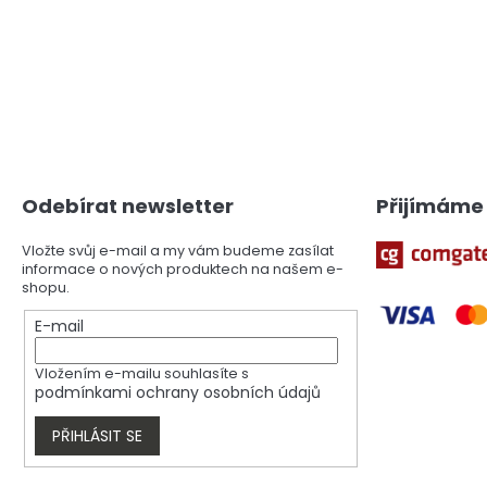
Z
á
p
a
Odebírat newsletter
Přijímáme 
t
í
Vložte svůj e-mail a my vám budeme zasílat
informace o nových produktech na našem e-
shopu.
E-mail
Vložením e-mailu souhlasíte s
podmínkami ochrany osobních údajů
PŘIHLÁSIT SE