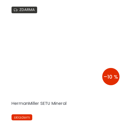
ZDARMA
–10 %
HermanMiller SETU Mineral
skladem