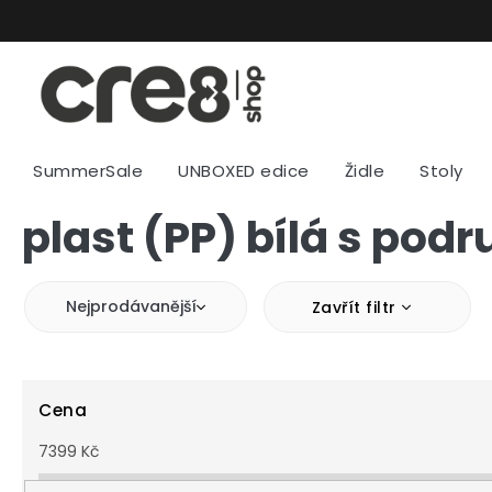
Přejít
na
obsah
SummerSale
UNBOXED edice
Židle
Stoly
plast (PP) bílá s pod
Nejprodávanější
Zavřít filtr
Cena
7399
Kč