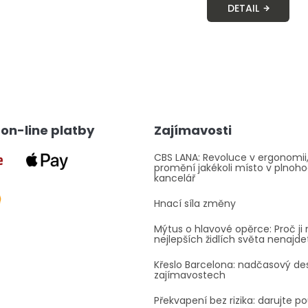
DETAIL
O
v
l
á
d
a
on-line platby
Zajímavosti
c
í
p
CBS LANA: Revoluce v ergonomii,
promění jakékoli místo v plnoh
r
kancelář
v
k
Hnací síla změny
y
v
Mýtus o hlavové opěrce: Proč ji 
ý
nejlepších židlích světa nenajde
p
i
Křeslo Barcelona: nadčasový des
s
zajímavostech
u
Překvapení bez rizika: darujte p