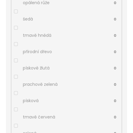
opálená růže
0
šedá
0
tmavě hnědá
0
přírodní dřevo
0
pískově žlutá
0
prachově zelená
0
písková
0
tmavě červená
0