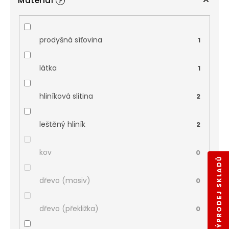
Materiál
?
prodyšná síťovina
1
látka
1
hliníková slitina
2
leštěný hliník
2
kov
0
VÝPRODEJ SKLADŮ
dřevo (masiv)
0
dřevo (překližka)
0