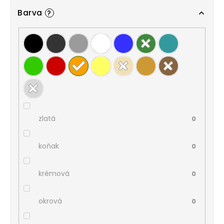
Barva
?
zlatá
0
koňak
0
krémová
0
okrová
0