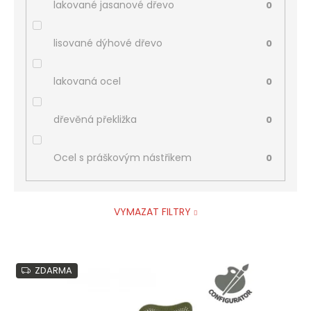
lakované jasanové dřevo
0
lisované dýhové dřevo
0
lakovaná ocel
0
dřevěná překližka
0
Ocel s práškovým nástřikem
0
VYMAZAT FILTRY
V
ZDARMA
ý
p
i