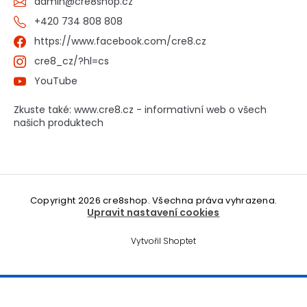
admin
@
cre8shop.cz
+420 734 808 808
https://www.facebook.com/cre8.cz
cre8_cz/?hl=cs
YouTube
Zkuste také: www.cre8.cz - informativní web o všech
našich produktech
Copyright 2026
cre8shop
. Všechna práva vyhrazena.
Upravit nastavení cookies
Vytvořil Shoptet