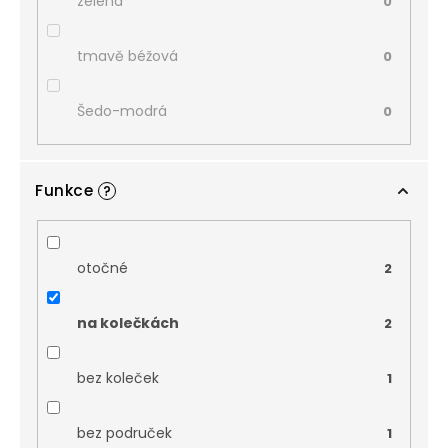
zelená
0
tmavě béžová
0
Šedo-modrá
0
Funkce
?
otočné
2
na kolečkách
2
bez koleček
1
bez područek
1