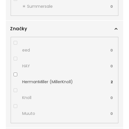
☀︎ Summersale
0
Značky
eed
0
HAY
0
HermanMiller (MillerKnoll)
2
Knoll
0
Muuto
0