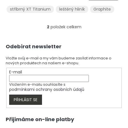
stříbrný XT Titanium
leštěný hliník
Graphite
2
položek celkem
O
v
l
Z
á
Odebírat newsletter
á
d
p
a
a
Vložte svůj e-mail a my vám budeme zasílat informace o
c
nových produktech na našem e-shopu.
t
í
í
E-mail
p
r
v
Vložením e-mailu souhlasíte s
k
podmínkami ochrany osobních údajů
y
v
PŘIHLÁSIT SE
ý
p
i
Přijímáme on-line platby
s
u