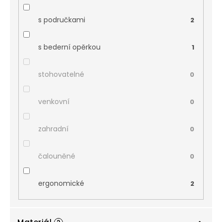
s područkami
2
s bederní opěrkou
1
stohovatelné
0
venkovní
0
zahradní
0
čalouněné
0
ergonomické
2