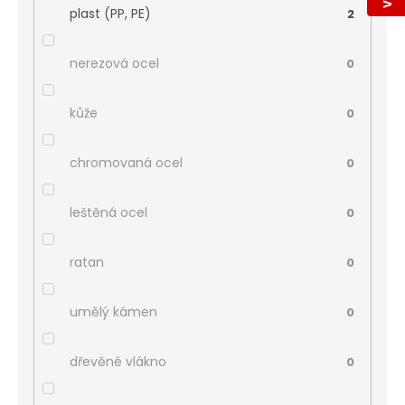
plast (PP, PE)
2
nerezová ocel
0
kůže
0
chromovaná ocel
0
leštěná ocel
0
ratan
0
umělý kámen
0
dřevěné vlákno
0