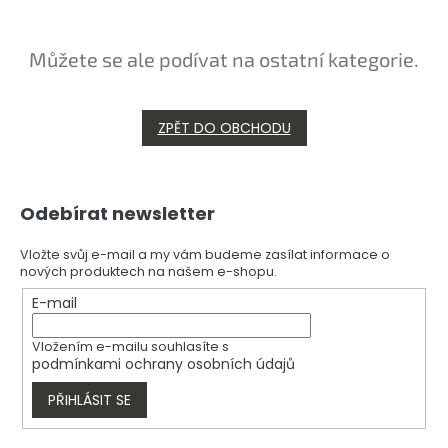
Můžete se ale podívat na ostatní kategorie.
ZPĚT DO OBCHODU
Z
Odebírat newsletter
á
p
a
Vložte svůj e-mail a my vám budeme zasílat informace o
nových produktech na našem e-shopu.
t
í
E-mail
Vložením e-mailu souhlasíte s
podmínkami ochrany osobních údajů
PŘIHLÁSIT SE