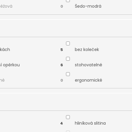
béžová
Šedo-modrá
0
čkách
bez koleček
5
ní opěrkou
stohovatelné
6
né
ergonomické
0
hliníková slitina
4