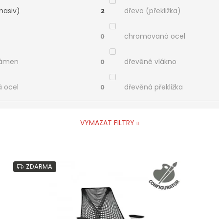
masiv)
dřevo (překližka)
2
chromovaná ocel
0
kámen
dřevěné vlákno
0
á ocel
dřevěná překližka
0
VYMAZAT FILTRY
ZDARMA