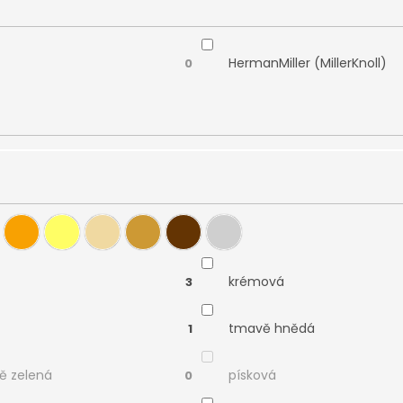
HermanMiller (MillerKnoll)
0
krémová
3
tmavě hnědá
1
ě zelená
písková
0