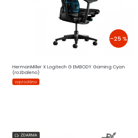
r
o
d
u
k
t
–25 %
ů
HermanMiller X Logitech G EMBODY Gaming Cyan
(rozbaleno)
vyprodáno
ZDARMA