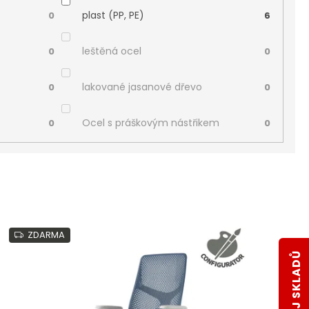
plast (PP, PE)
0
6
leštěná ocel
0
0
lakované jasanové dřevo
0
0
Ocel s práškovým nástřikem
0
0
ZDARMA