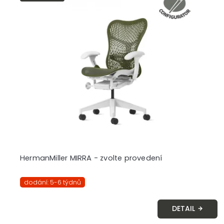
HermanMiller MIRRA - zvolte provedení
dodání: 5-6 týdnů
DETAIL