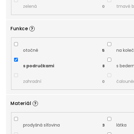
zelená
tmavě 
0
Funkce
?
otočné
na kole
5
s područkami
s beder
8
zahradní
čalouně
0
Materiál
?
prodyšná síťovina
látka
3