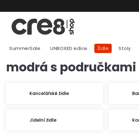
Přejít
na
obsah
SummerSale
UNBOXED edice
Židle
Stoly
modrá s područkami
Kancelářské židle
Ba
Jídelní židle
Ko