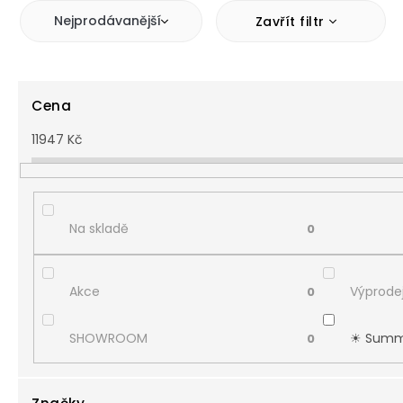
Nejprodávanější
Zavřít filtr
Cena
11947
Kč
Na skladě
0
Akce
Výprodej
0
SHOWROOM
☀︎ Summ
0