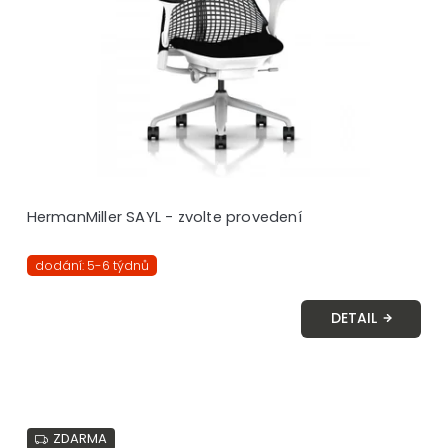
HermanMiller SAYL - zvolte provedení
dodání: 5-6 týdnů
DETAIL
ZDARMA