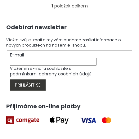
1
položek celkem
O
v
l
Z
á
Odebírat newsletter
á
d
p
a
a
Vložte svůj e-mail a my vám budeme zasílat informace o
c
nových produktech na našem e-shopu.
t
í
í
E-mail
p
r
v
Vložením e-mailu souhlasíte s
k
podmínkami ochrany osobních údajů
y
v
PŘIHLÁSIT SE
ý
p
i
Přijímáme on-line platby
s
u