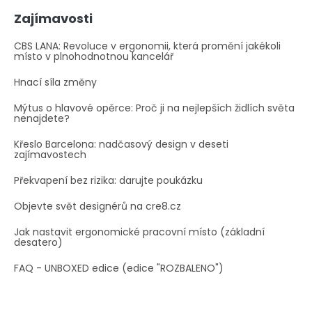
Zajímavosti
CBS LANA: Revoluce v ergonomii, která promění jakékoli
místo v plnohodnotnou kancelář
Hnací síla změny
Mýtus o hlavové opěrce: Proč ji na nejlepších židlích světa
nenajdete?
Křeslo Barcelona: nadčasový design v deseti
zajímavostech
Překvapení bez rizika: darujte poukázku
Objevte svět designérů na cre8.cz
Jak nastavit ergonomické pracovní místo (základní
desatero)
FAQ - UNBOXED edice (edice "ROZBALENO")