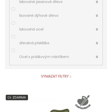
lakované jasanové dřevo
0
lisované dýhové dřevo
0
lakovaná ocel
0
dřevěná překližka
0
Ocel s práškovým nástřikem
0
VYMAZAT FILTRY
V
ZDARMA
ý
p
i