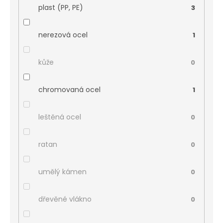
plast (PP, PE)
3
nerezová ocel
1
kůže
0
chromovaná ocel
1
leštěná ocel
0
ratan
0
umělý kámen
0
dřevěné vlákno
0