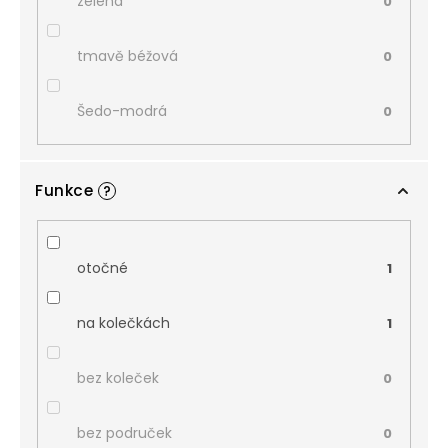
zelená
0
tmavě béžová
0
Šedo-modrá
0
Funkce
?
otočné
1
na kolečkách
1
bez koleček
0
bez područek
0