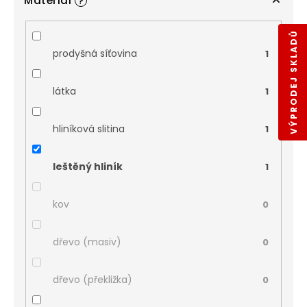
Materiál
?
VÝPRODEJ SKLADŮ
prodyšná síťovina
1
látka
1
hliníková slitina
1
leštěný hliník
1
kov
0
dřevo (masiv)
0
dřevo (překližka)
0