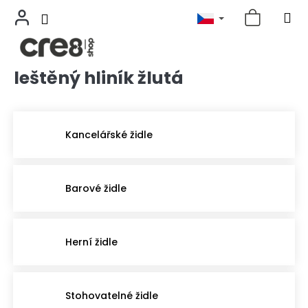
leštěný hliník žlutá
Přejít
na
obsah
Kancelářské židle
Barové židle
Herní židle
Stohovatelné židle