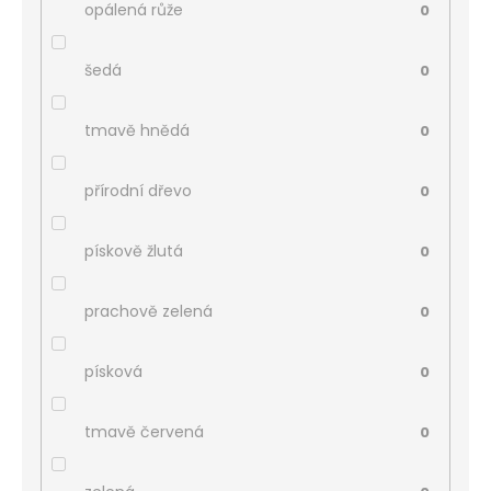
opálená růže
0
šedá
0
tmavě hnědá
0
přírodní dřevo
0
pískově žlutá
0
prachově zelená
0
písková
0
tmavě červená
0