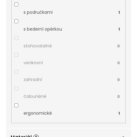
s područkami
1
s bederní opěrkou
1
stohovatelné
0
venkovní
0
zahradní
0
čalouněné
0
ergonomické
1