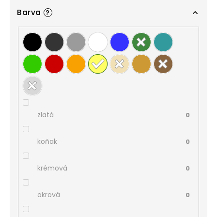
Barva
?
zlatá
0
koňak
0
krémová
0
okrová
0