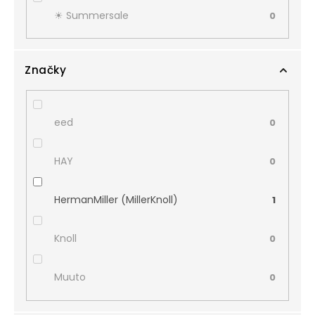
☀︎ Summersale
0
Značky
eed
0
HAY
0
HermanMiller (MillerKnoll)
1
Knoll
0
Muuto
0