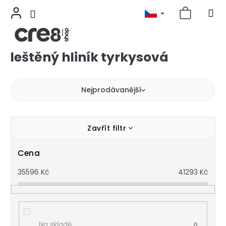
leštěný hliník tyrkysová
Přejít
na
obsah
Nejprodávanější
Zavřít filtr
Cena
35596
Kč
41293
Kč
Na skladě
0