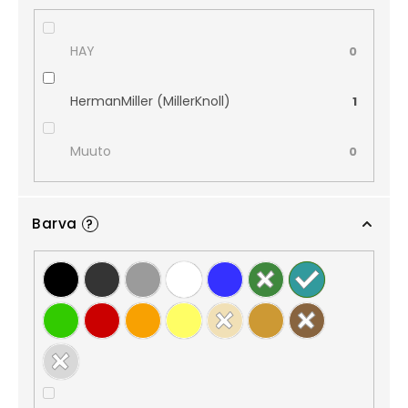
HAY
0
HermanMiller (MillerKnoll)
1
Muuto
0
Barva
?