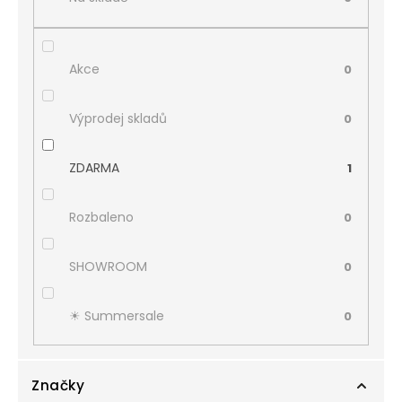
Akce
0
Výprodej skladů
0
ZDARMA
1
Rozbaleno
0
SHOWROOM
0
☀︎ Summersale
0
Značky