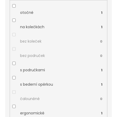
otočné
1
na kolečkách
1
bez koleček
0
bez područek
0
s područkami
1
s bederní opěrkou
1
čalouněné
0
ergonomické
1