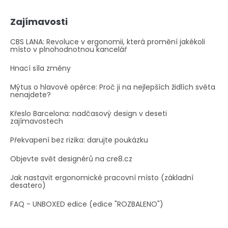
Zajímavosti
CBS LANA: Revoluce v ergonomii, která promění jakékoli
místo v plnohodnotnou kancelář
Hnací síla změny
Mýtus o hlavové opěrce: Proč ji na nejlepších židlích světa
nenajdete?
Křeslo Barcelona: nadčasový design v deseti
zajímavostech
Překvapení bez rizika: darujte poukázku
Objevte svět designérů na cre8.cz
Jak nastavit ergonomické pracovní místo (základní
desatero)
FAQ - UNBOXED edice (edice "ROZBALENO")