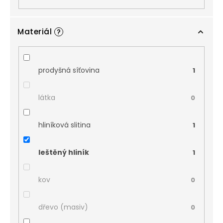
Materiál
?
prodyšná síťovina
1
látka
0
hliníková slitina
1
leštěný hliník
1
kov
0
dřevo (masiv)
0