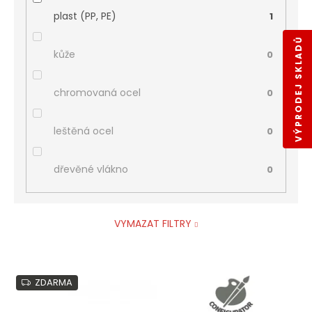
plast (PP, PE)
1
VÝPRODEJ SKLADŮ
kůže
0
chromovaná ocel
0
leštěná ocel
0
dřevěné vlákno
0
VYMAZAT FILTRY
V
ZDARMA
ý
p