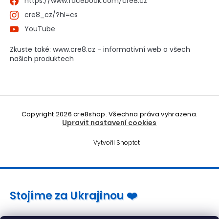
https://www.facebook.com/cre8.cz
cre8_cz/?hl=cs
YouTube
Zkuste také: www.cre8.cz - informativní web o všech
našich produktech
Copyright 2026
cre8shop
. Všechna práva vyhrazena.
Upravit nastavení cookies
Vytvořil Shoptet
Stojíme za Ukrajinou ❤️