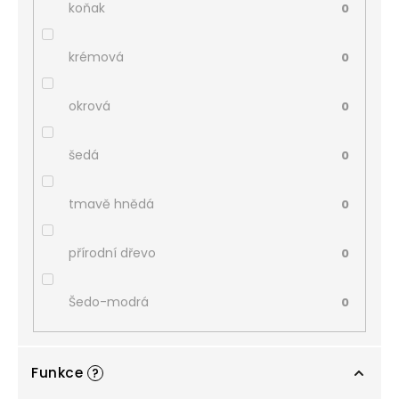
koňak
0
krémová
0
okrová
0
šedá
0
tmavě hnědá
0
přírodní dřevo
0
Šedo-modrá
0
Funkce
?