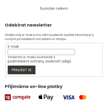
1
položek celkem
O
v
l
Z
á
Odebírat newsletter
á
d
p
a
a
Vložte svůj e-mail a my vám budeme zasílat informace o
c
nových produktech na našem e-shopu.
t
í
í
E-mail
p
r
v
Vložením e-mailu souhlasíte s
k
podmínkami ochrany osobních údajů
y
v
PŘIHLÁSIT SE
ý
p
i
Přijímáme on-line platby
s
u