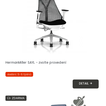
s
p
r
o
d
u
k
t
ů
HermanMiller SAYL - zvolte provedení
dodání: 5-6 týdnů
DETAIL
ZDARMA