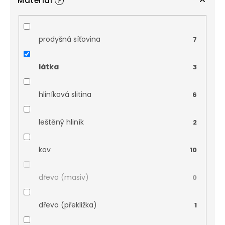
Materiál
?
prodyšná síťovina
7
látka
3
hliníková slitina
6
leštěný hliník
2
kov
10
dřevo (masiv)
0
dřevo (překližka)
1