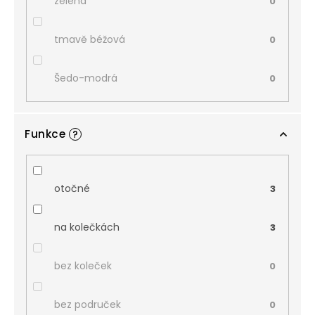
zelená
0
tmavě béžová
0
Šedo-modrá
0
Funkce
?
otočné
3
na kolečkách
3
bez koleček
0
bez područek
0