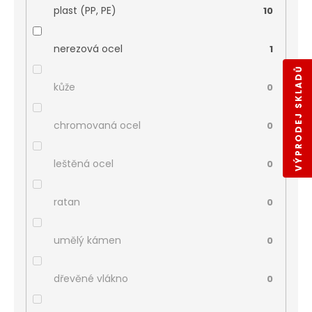
plast (PP, PE)
10
nerezová ocel
1
VÝPRODEJ SKLADŮ
kůže
0
chromovaná ocel
0
leštěná ocel
0
ratan
0
umělý kámen
0
dřevěné vlákno
0