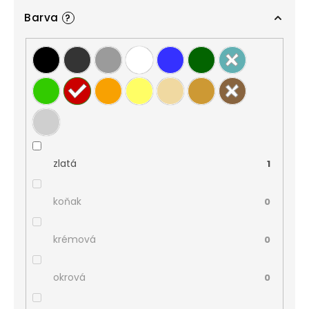
Barva
?
zlatá
1
koňak
0
krémová
0
okrová
0