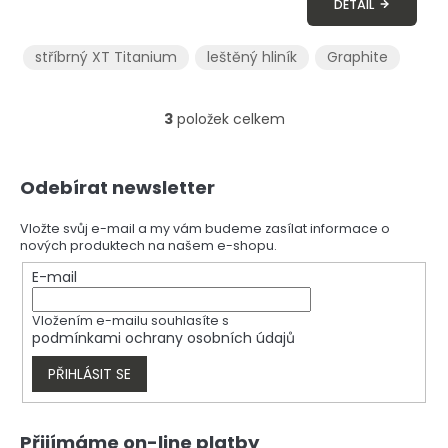
DETAIL
stříbrný XT Titanium
leštěný hliník
Graphite
3
položek celkem
O
v
l
Z
á
Odebírat newsletter
á
d
p
a
a
Vložte svůj e-mail a my vám budeme zasílat informace o
c
nových produktech na našem e-shopu.
t
í
í
E-mail
p
r
v
Vložením e-mailu souhlasíte s
k
podmínkami ochrany osobních údajů
y
v
PŘIHLÁSIT SE
ý
p
i
Přijímáme on-line platby