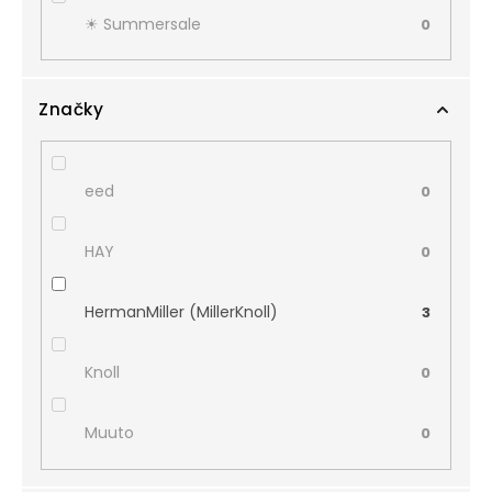
☀︎ Summersale
0
Značky
eed
0
HAY
0
HermanMiller (MillerKnoll)
3
Knoll
0
Muuto
0