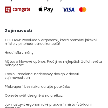
s
u
Zajímavosti
CBS LANA: Revoluce v ergonomii, která promění jakékoli
místo v plnohodnotnou kancelář
Hnací síla změny
Mýtus o hlavové opěrce: Proč ji na nejlepších židlích světa
nenajdete?
Křeslo Barcelona: nadčasový design v deseti
zajímavostech
Překvapení bez rizika: darujte poukázku
Objevte svět designérů na cre8.cz
Jak nastavit ergonomické pracovní místo (základní