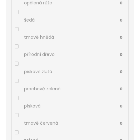
opálená růže
0
šedá
0
tmavě hnědá
0
přírodní dřevo
0
pískově žlutá
0
prachově zelená
0
písková
0
tmavě červená
0