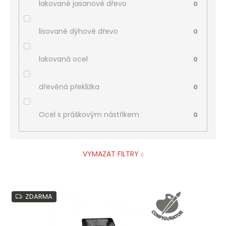
lakované jasanové dřevo
0
lisované dýhové dřevo
0
lakovaná ocel
0
dřevěná překližka
0
Ocel s práškovým nástřikem
0
VYMAZAT FILTRY
V
ZDARMA
ý
p
i