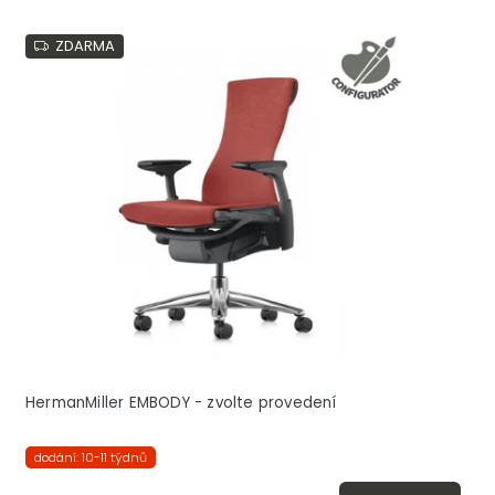
ZDARMA
HermanMiller EMBODY - zvolte provedení
dodání: 10-11 týdnů