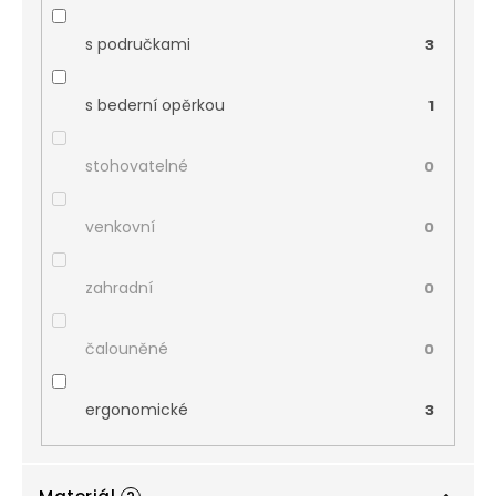
s područkami
3
s bederní opěrkou
1
stohovatelné
0
venkovní
0
zahradní
0
čalouněné
0
ergonomické
3