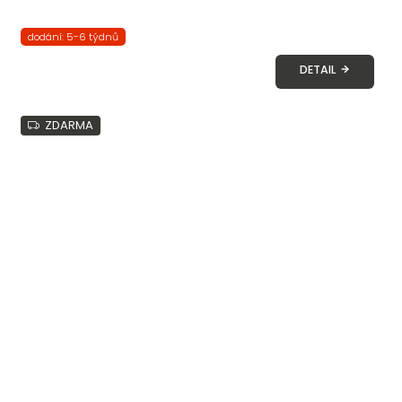
dodání: 5-6 týdnů
DETAIL
ZDARMA