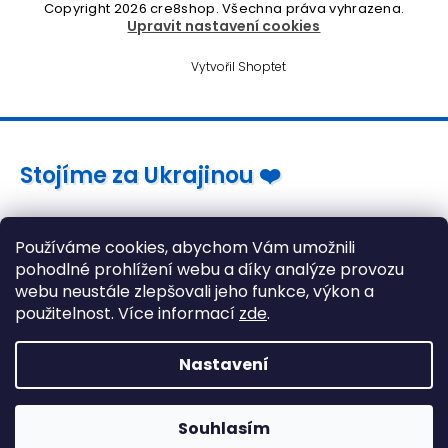
Copyright 2026
cre8shop
. Všechna práva vyhrazena.
Upravit nastavení cookies
Vytvořil Shoptet
Stojíme za Ukrajinou ❤️
Jak a čím pomoci »
Používáme cookies, abychom Vám umožnili
pohodlné prohlížení webu a díky analýze provozu
webu neustále zlepšovali jeho funkce, výkon a
použitelnost. Více informací
zde
.
Nastavení
Souhlasím
Gaming židle stále skladem! >> Klikněte zde <<