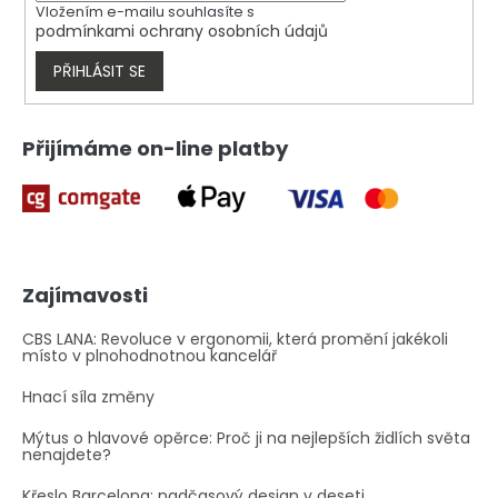
v
Vložením e-mailu souhlasíte s
k
podmínkami ochrany osobních údajů
y
v
PŘIHLÁSIT SE
ý
p
i
Přijímáme on-line platby
s
u
Zajímavosti
CBS LANA: Revoluce v ergonomii, která promění jakékoli
místo v plnohodnotnou kancelář
Hnací síla změny
Mýtus o hlavové opěrce: Proč ji na nejlepších židlích světa
nenajdete?
Křeslo Barcelona: nadčasový design v deseti