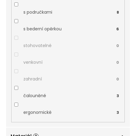
s područkami
8
s bederní opěrkou
6
stohovatelné
0
venkovní
0
zahradní
0
čalouněné
3
ergonomické
3