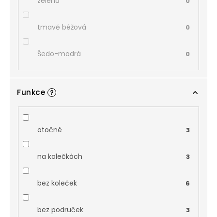
zelená
0
tmavě béžová
0
Šedo-modrá
0
Funkce
?
otočné
3
na kolečkách
3
bez koleček
6
bez područek
3