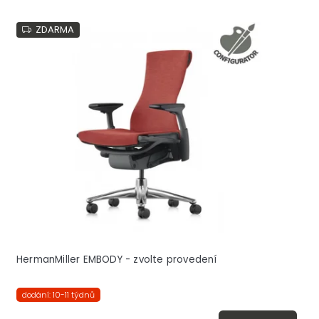
ZDARMA
HermanMiller EMBODY - zvolte provedení
dodání: 10-11 týdnů