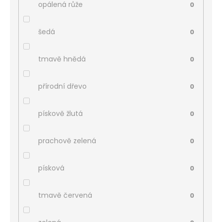
opálená růže
0
šedá
0
tmavě hnědá
0
přírodní dřevo
0
pískově žlutá
0
prachově zelená
0
písková
0
tmavě červená
0