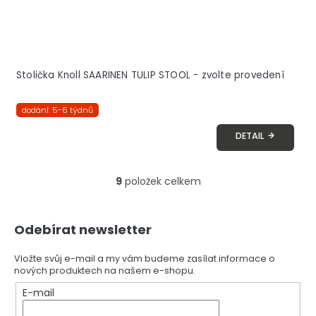
Stolička Knoll SAARINEN TULIP STOOL - zvolte provedení
dodání: 5-6 týdnů
DETAIL
9
položek celkem
O
v
l
Z
á
Odebírat newsletter
á
d
p
a
a
Vložte svůj e-mail a my vám budeme zasílat informace o
c
nových produktech na našem e-shopu.
t
í
í
E-mail
p
r