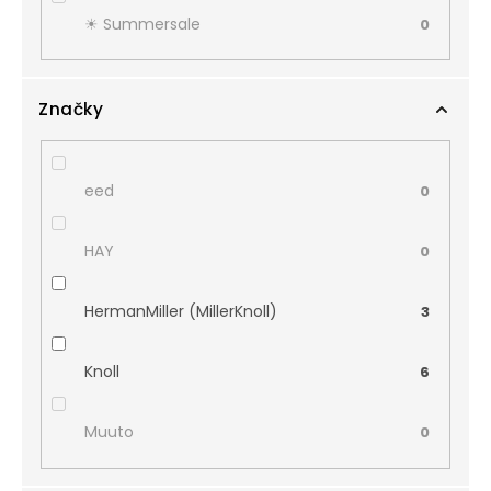
☀︎ Summersale
0
Značky
eed
0
HAY
0
HermanMiller (MillerKnoll)
3
Knoll
6
Muuto
0