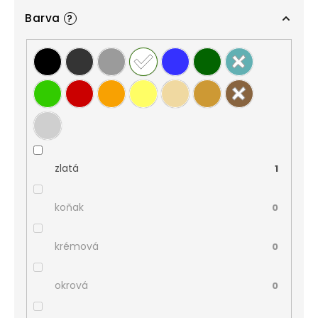
Barva
?
zlatá
1
koňak
0
krémová
0
okrová
0