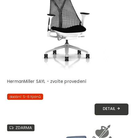
s
p
r
o
d
u
k
t
ů
HermanMiller SAYL - zvolte provedení
dodání: 5-6 týdnů
DETAIL
ZDARMA