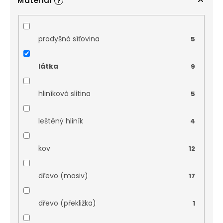
Materiál
?
prodyšná síťovina
5
látka
9
hliníková slitina
5
leštěný hliník
4
kov
12
dřevo (masiv)
17
dřevo (překližka)
1