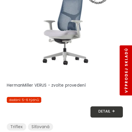
VÝPRODEJ SKLADŮ
HermanMiller VERUS - zvolte provedení
dodání: 5-6 týdnů
DETAIL
Triflex
Síťovaná