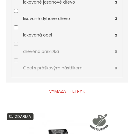
lakované jasanové dřevo
3
lisované dýhové dřevo
3
lakovaná ocel
2
dřevěná překližka
0
Ocel s práškovým nástřikem
0
VYMAZAT FILTRY
V
ZDARMA
ý
p
i