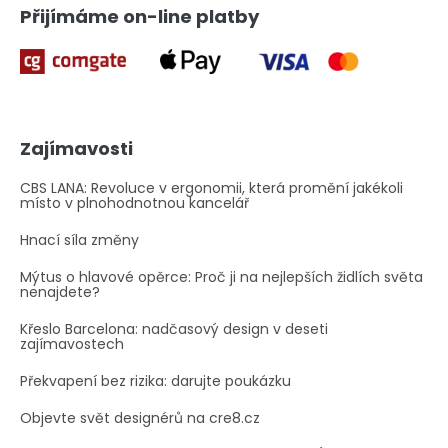
i
Přijímáme on-line platby
s
u
Zajímavosti
CBS LANA: Revoluce v ergonomii, která promění jakékoli
místo v plnohodnotnou kancelář
Hnací síla změny
Mýtus o hlavové opěrce: Proč ji na nejlepších židlích světa
nenajdete?
Křeslo Barcelona: nadčasový design v deseti
zajímavostech
Překvapení bez rizika: darujte poukázku
Objevte svět designérů na cre8.cz