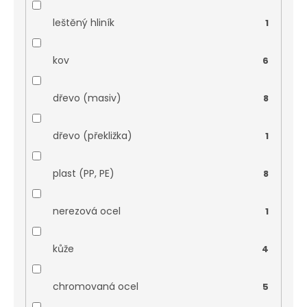
leštěný hliník
1
kov
6
dřevo (masiv)
8
dřevo (překližka)
1
plast (PP, PE)
8
nerezová ocel
1
kůže
4
chromovaná ocel
5