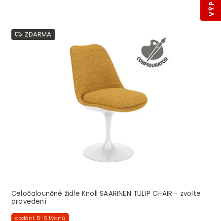
V
ZDARMA
ý
p
i
s
p
r
o
d
u
k
t
ů
Celočalouněné židle Knoll SAARINEN TULIP CHAIR - zvolte
provedení
dodání: 5-6 týdnů