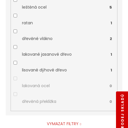
leštěná ocel
5
ratan
1
dřevěné vlákno
2
lakované jasanové dřevo
1
lisované dýhové dřevo
1
lakovaná ocel
0
VÝPRODEJ SKLADŮ
dřevěná překližka
0
VYMAZAT FILTRY