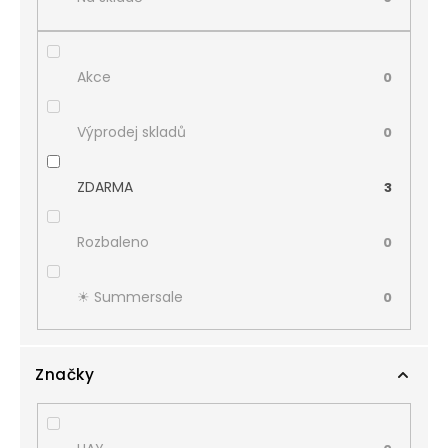
Akce
0
Výprodej skladů
0
ZDARMA
3
Rozbaleno
0
☀︎ Summersale
0
Značky