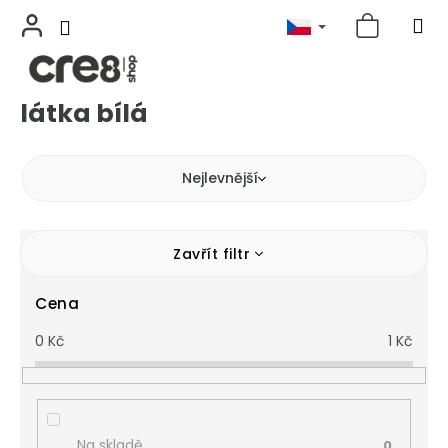
látka bílá
Přejít
na
obsah
Nejlevnější
Zavřít filtr
Cena
0
Kč
1
Kč
Na skladě
0