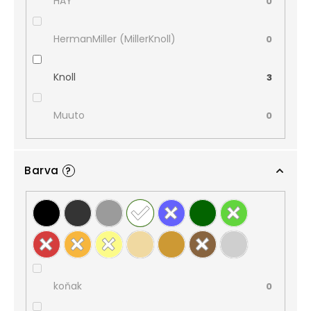
HAY
0
HermanMiller (MillerKnoll)
0
Knoll
3
Muuto
0
Barva
?
koňak
0