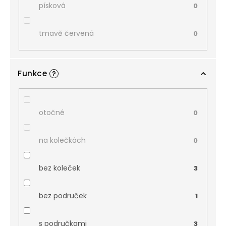
písková
0
tmavě červená
0
Funkce
?
otočné
0
na kolečkách
0
bez koleček
3
bez područek
1
s područkami
3