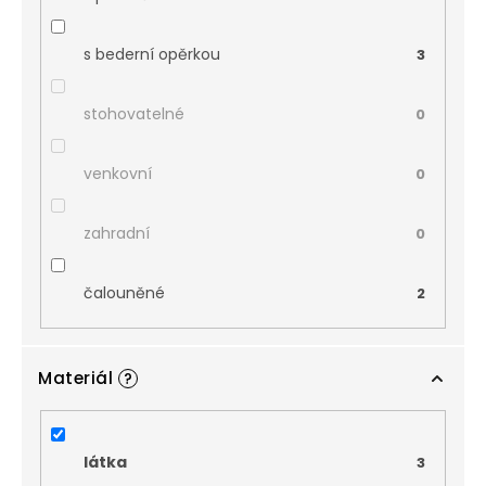
s bederní opěrkou
3
stohovatelné
0
venkovní
0
zahradní
0
čalouněné
2
Materiál
?
látka
3