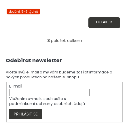
dodání: 5-6 týdnů
DETAIL
3
položek celkem
O
v
l
Z
á
Odebírat newsletter
á
d
p
a
a
Vložte svůj e-mail a my vám budeme zasílat informace o
c
nových produktech na našem e-shopu.
t
í
í
E-mail
p
r
v
Vložením e-mailu souhlasíte s
k
podmínkami ochrany osobních údajů
y
v
PŘIHLÁSIT SE
ý
p