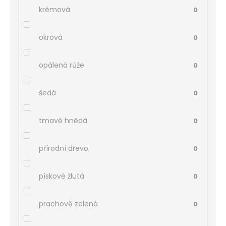
krémová
0
okrová
0
opálená růže
0
šedá
0
tmavě hnědá
0
přírodní dřevo
0
pískově žlutá
0
prachově zelená
0