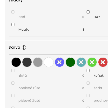
Značky
eed
HAY
0
Muuto
3
Barva
?
zlatá
koňak
0
opálená růže
šedá
0
pískově žlutá
prachov
0