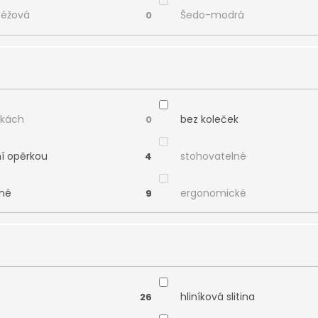
béžová
Šedo-modrá
0
čkách
bez koleček
0
ní opěrkou
stohovatelné
4
né
ergonomické
9
hliníková slitina
26