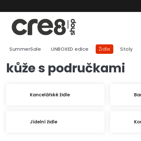
Přejít
na
obsah
SummerSale
UNBOXED edice
Židle
Stoly
kůže s područkami
Kancelářské židle
Ba
Jídelní židle
Ko