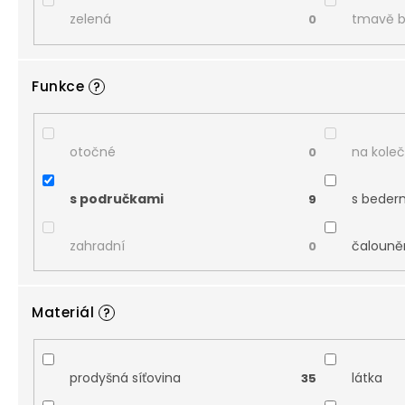
zelená
tmavě 
0
Funkce
?
otočné
na kole
0
s područkami
s beder
9
zahradní
čalouně
0
Materiál
?
prodyšná síťovina
látka
35