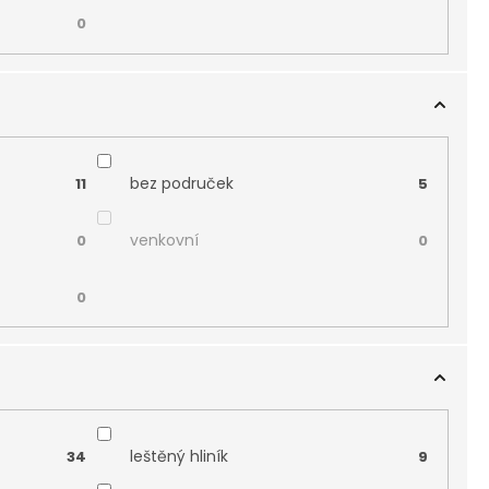
0
bez područek
11
5
venkovní
0
0
0
leštěný hliník
34
9