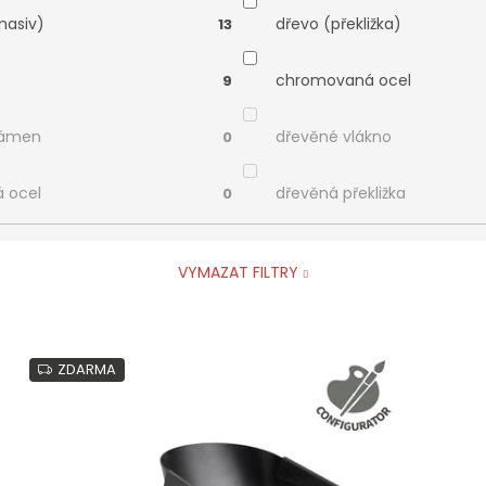
masiv)
dřevo (překližka)
13
chromovaná ocel
9
kámen
dřevěné vlákno
0
á ocel
dřevěná překližka
0
VYMAZAT FILTRY
ZDARMA