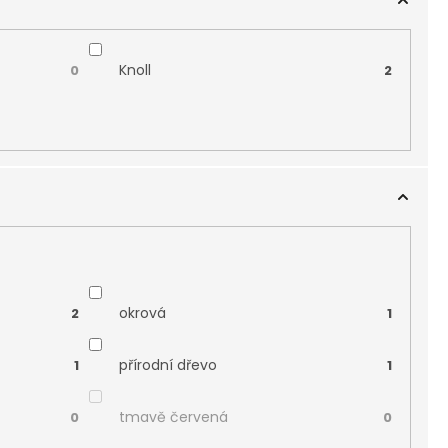
Knoll
0
2
okrová
2
1
přírodní dřevo
1
1
tmavě červená
0
0