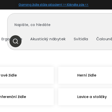
Gaming židle stále skladem! >> Klikněte zde <<
Ergonomie
Akustický nábytek
Svítidla
Čalouně
HLEDAT
rové židle
Herní židle
nferenční židle
Lavice a stoličky