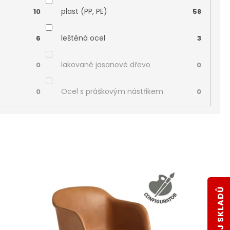
plast (PP, PE)
10
58
leštěná ocel
6
3
lakované jasanové dřevo
0
0
Ocel s práškovým nástřikem
0
0