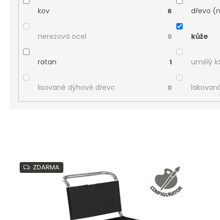
kov
dřevo (
6
nerezová ocel
kůže
0
ratan
umělý 
1
lisované dýhové dřevo
lakovan
0
V
ý
ZDARMA
p
i
s
p