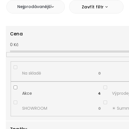
Nejprodávanější
Zavřít filtr
Cena
0
Kč
Na skladě
0
Akce
Výprodej
4
SHOWROOM
☀︎ Summ
0