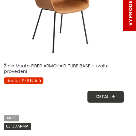
VÝPRODEJ SKLADŮ
Židle Muuto FIBER ARMCHAIR TUBE BASE - zvolte
provedení
dodání: 5-6 týdnů
DETAIL
AKCE
ZDARMA