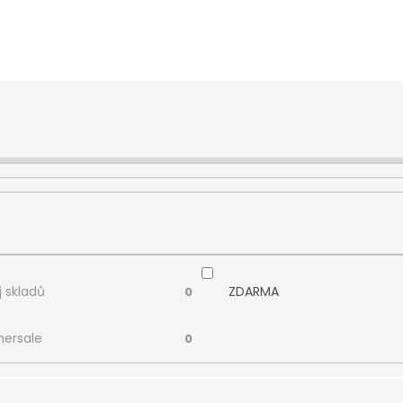
 skladů
ZDARMA
0
ersale
0