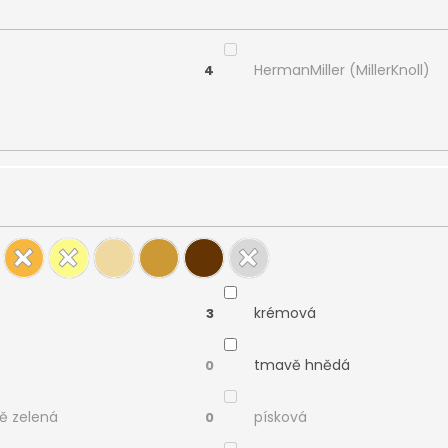
HermanMiller (MillerKnoll)
4
krémová
3
tmavě hnědá
0
ě zelená
písková
0