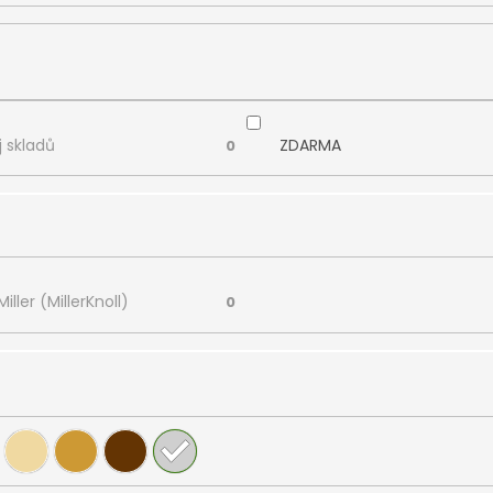
 skladů
ZDARMA
0
ller (MillerKnoll)
0