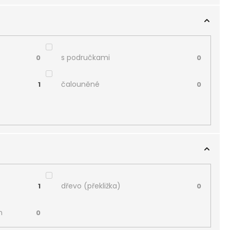
s područkami
0
0
čalouněné
1
0
dřevo (překližka)
1
0
m
0