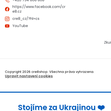
+420 734 808 808
https://www.facebook.com/cr
e8.cz
cre8_cz/?hl=cs
YouTube
Zku
Copyright 2026
cre8shop
. Všechna práva vyhrazena.
Upravit nastavení cookies
Stojíme za Ukrajinou ❤️