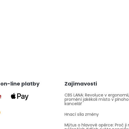
O
v
l
á
d
a
on-line platby
Zajímavosti
c
í
p
CBS LANA: Revoluce v ergonomii,
promění jakékoli místo v plnoh
r
kancelář
v
k
Hnací síla změny
y
v
Mýtus o hlavové opěrce: Proč ji 
ý