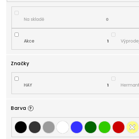
Na skladě
0
Akce
Výprodej
1
Značky
HAY
HermanMi
1
Barva
?