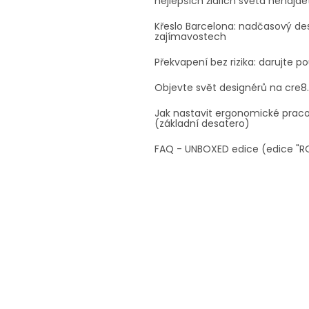
nejlepších židlích světa nenajde
p
i
Křeslo Barcelona: nadčasový des
s
zajímavostech
u
Překvapení bez rizika: darujte p
Objevte svět designérů na cre8
Jak nastavit ergonomické prac
(základní desatero)
FAQ - UNBOXED edice (edice "R