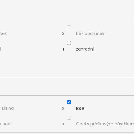
eček
bez područek
0
í
zahradní
1
 slitina
kov
0
á ocel
Ocel s práškovým nástřike
0