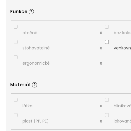
Funkce
?
otočné
bez kol
0
stohovatelné
venkovn
0
ergonomické
0
Materiál
?
látka
hliníková
0
plast (PP, PE)
lakovan
0