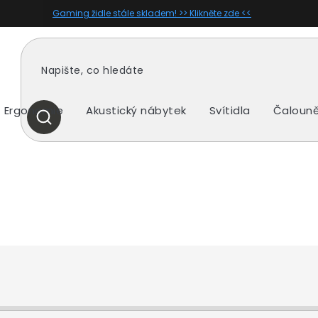
Gaming židle stále skladem! >> Klikněte zde <<
Ergonomie
Akustický nábytek
Svítidla
Čalouně
HLEDAT