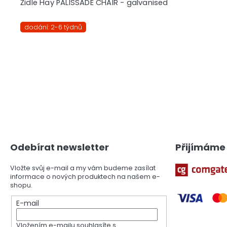
Židle Hay PALISSADE CHAIR - galvanised
dodání: 2-6 týdnů
Z
á
p
a
Odebírat newsletter
Přijímáme 
t
í
Vložte svůj e-mail a my vám budeme zasílat
informace o nových produktech na našem e-
shopu.
E-mail
Vložením e-mailu souhlasíte s