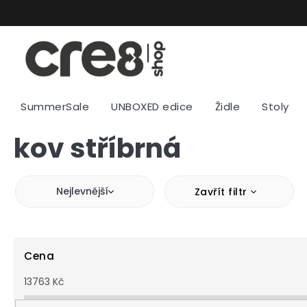
Přejít
na
obsah
SummerSale
UNBOXED edice
Židle
Stoly
kov stříbrná
Nejlevnější
Zavřít filtr
Cena
13763
Kč